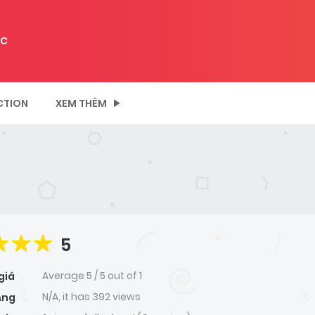
C
CTION
XEM THÊM
5
Average
5
/
5
out of
1
giá
N/A, it has 392 views
ạng