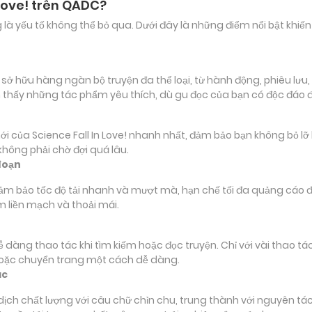
 Love! trên QADC?
ảng là yếu tố không thể bỏ qua. Dưới đây là những điểm nổi bật k
sở hữu hàng ngàn bộ truyện đa thể loại, từ hành động, phiêu lưu, 
 thấy những tác phẩm yêu thích, dù gu đọc của bạn có độc đáo 
a Science Fall In Love! nhanh nhất, đảm bảo bạn không bỏ lỡ bất
hông phải chờ đợi quá lâu.
đoạn
đảm bảo tốc độ tải nhanh và mượt mà, hạn chế tối đa quảng cáo đ
m liền mạch và thoải mái.
 dễ dàng thao tác khi tìm kiếm hoặc đọc truyện. Chỉ với vài thao 
hoặc chuyển trang một cách dễ dàng.
ác
 chất lượng với câu chữ chỉn chu, trung thành với nguyên tác