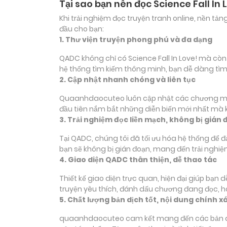
Tại sao bạn nên đọc Science Fall In
Khi trải nghiệm đọc truyện tranh online, nền t
đầu cho bạn:
1. Thư viện truyện phong phú và đa dạng
QADC không chỉ có Science Fall In Love! mà còn 
hệ thống tìm kiếm thông minh, bạn dễ dàng tìm
2. Cập nhật nhanh chóng và liên tục
Quaanhdaocuteo luôn cập nhật các chương mới củ
đầu tiên nắm bắt những diễn biến mới nhất mà k
3. Trải nghiệm đọc liền mạch, không bị gián 
Tại QADC, chúng tôi đã tối ưu hóa hệ thống để 
bạn sẽ không bị gián đoạn, mang đến trải nghiệ
4. Giao diện QADC thân thiện, dễ thao tác
Thiết kế giao diện trực quan, hiện đại giúp bạn
truyện yêu thích, đánh dấu chương đang đọc, 
5. Chất lượng bản dịch tốt, nội dung chính x
quaanhdaocuteo cam kết mang đến các bản dịch