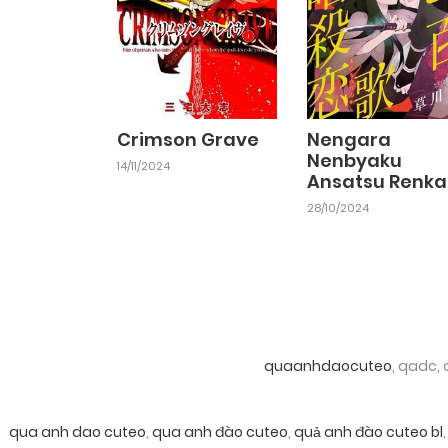
Crimson Grave
Nengara
Nenbyaku
14/11/2024
Ansatsu Renka
28/10/2024
quaanhdaocuteo
, qadc,
qua anh dao cuteo
,
qua anh đào cuteo
,
quả anh đào cuteo bl