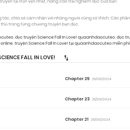
truyền tải trọn vẹn nhất, nâng cao trải nghiệm đọc của bạn.
g tác, chia sẻ cảm nhận với những người cùng sở thích. Các phầ
g thú trong từng chương truyện bạn đọc.
aocuteo
,
đọc truyện Science Fall In Love! quaanhdaocuteo
,
đọc tr
online
,
truyện Science Fall In Love! tại quaanhdaocuteo miễn phí
IENCE FALL IN LOVE!
Chapter 25
25/09/2024
Chapter 23
25/09/2024
Chapter 21
25/09/2024