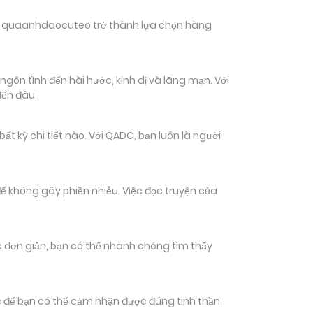
hiến quaanhdaocuteo trở thành lựa chọn hàng
ngôn tình đến hài hước, kinh dị và lãng mạn. Với
đến đâu
 kỳ chi tiết nào. Với QADC, bạn luôn là người
ể không gây phiền nhiễu. Việc đọc truyện của
tác đơn giản, bạn có thể nhanh chóng tìm thấy
 để bạn có thể cảm nhận được đúng tinh thần