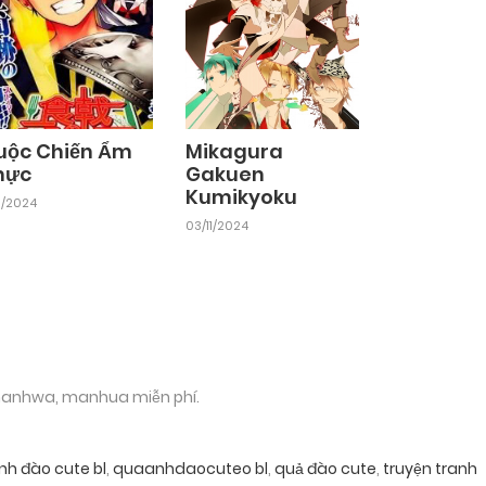
uộc Chiến Ẩm
Mikagura
hực
Gakuen
Kumikyoku
11/2024
03/11/2024
 manhwa, manhua miễn phí.
nh đào cute bl
,
quaanhdaocuteo bl
,
quả đào cute
,
truyện tranh