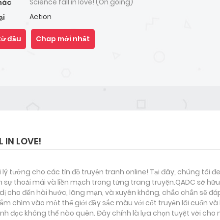
Science fall in love! (On going)
hác
Action
ại
từ đầu
Chap mới nhất
 IN LOVE!
i lý tưởng cho các tín đồ truyện tranh online! Tại đây, chúng tôi 
 sự thoải mái và liền mạch trong từng trang truyện.QADC sở hữu 
nh dị cho đến hài hước, lãng mạn, và xuyên không, chắc chắn sẽ đá
đắm chìm vào một thế giới đầy sắc màu với cốt truyện lôi cuốn và
h đọc không thể nào quên. Đây chính là lựa chọn tuyệt vời cho