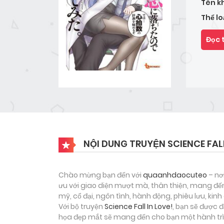
Tên k
Thể lo
Đọc 
NỘI DUNG TRUYỆN SCIENCE FALL
Chào mừng bạn đến với
quaanhdaocuteo
– nơ
ưu với giao diện mượt mà, thân thiện, mang đến
mỹ, cổ đại, ngôn tình, hành động, phiêu lưu, ki
Với bộ truyện
Science Fall In Love!
, bạn sẽ được 
họa đẹp mắt sẽ mang đến cho bạn một hành trìn