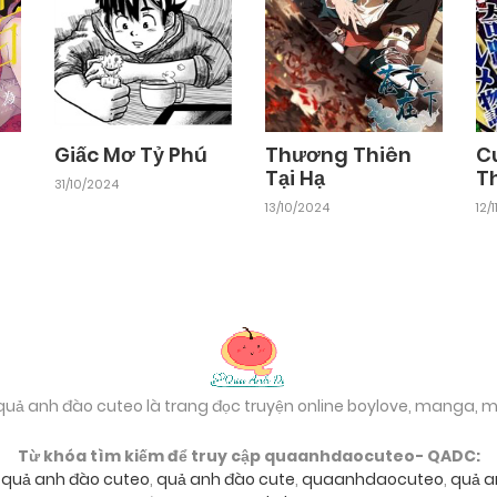
Giấc Mơ Tỷ Phú
Thương Thiên
C
Tại Hạ
T
31/10/2024
13/10/2024
12/
 quả anh đào cuteo là trang đọc truyện online boylove, manga,
Từ khóa tìm kiếm để truy cập quaanhdaocuteo- QADC:
,
quả anh đào cuteo
,
quả anh đào cute
,
quaanhdaocuteo
,
quả a