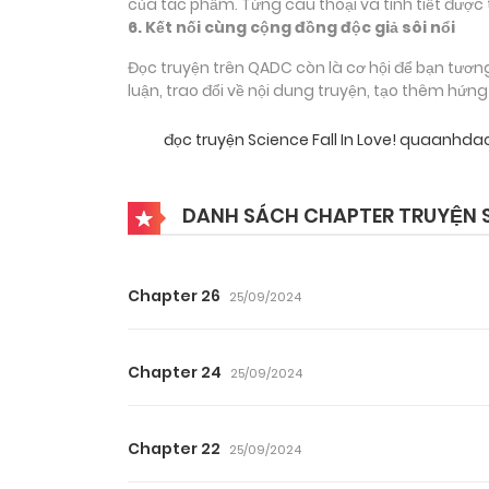
của tác phẩm. Từng câu thoại và tình tiết được 
6. Kết nối cùng cộng đồng độc giả sôi nổi
Đọc truyện trên QADC còn là cơ hội để bạn tươn
luận, trao đổi về nội dung truyện, tạo thêm hứn
đọc truyện Science Fall In Love! quaanhd
DANH SÁCH CHAPTER TRUYỆN SC
Chapter 26
25/09/2024
Chapter 24
25/09/2024
Chapter 22
25/09/2024