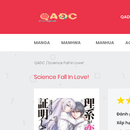
QAD
MANGA
MANHWA
MANHUA
A
QADC
Science Fall In Love!
Science Fall In Love!
Đánh 
Xếp h