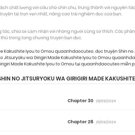
 chất lượng với câu chữ chỉn chu, trung thành với nguyên tác
truyền tải trọn vẹn nhất, nâng cao trải nghiệm đọc của bạn.
g tác, chia sẻ cảm nhận với những người cùng sở thích. Các phầ
g thú trong từng chương truyện bạn đọc.
 Made Kakushite Iyou to Omou quaanhdaocuteo
,
đọc truyện Shin no 
no Jitsuryoku wa Girigiri Made Kakushite Iyou to Omou quaanhd
irigiri Made Kakushite Iyou to Omou tại quaanhdaocuteo miễn p
IN NO JITSURYOKU WA GIRIGIRI MADE KAKUSHIT
Chapter 30
25/09/2024
Chapter 28
25/09/2024