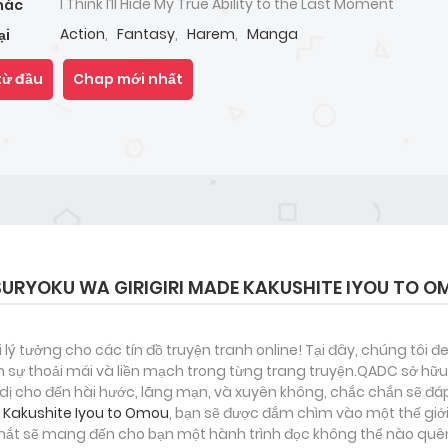
I Think I’ll Hide My True Ability to the Last Moment
hác
Action
,
Fantasy
,
Harem
,
Manga
ại
từ đầu
Chap mới nhất
SURYOKU WA GIRIGIRI MADE KAKUSHITE IYOU TO 
i lý tưởng cho các tín đồ truyện tranh online! Tại đây, chúng tôi 
 sự thoải mái và liền mạch trong từng trang truyện.QADC sở hữu 
nh dị cho đến hài hước, lãng mạn, và xuyên không, chắc chắn sẽ đá
de Kakushite Iyou to Omou
, bạn sẽ được đắm chìm vào một thế giới
mắt sẽ mang đến cho bạn một hành trình đọc không thể nào quên.