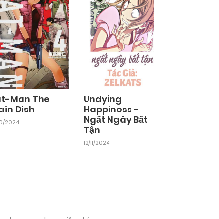
at-Man The
Undying
ain Dish
Happiness -
Ngất Ngây Bất
10/2024
Tận
12/11/2024