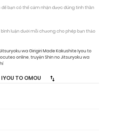
 để bạn có thể cảm nhận được đúng tinh thần
n bình luận dưới mỗi chương cho phép bạn thảo
Jitsuryoku wa Girigiri Made Kakushite Iyou to
aocuteo online
,
truyện Shin no Jitsuryoku wa
hí
E IYOU TO OMOU