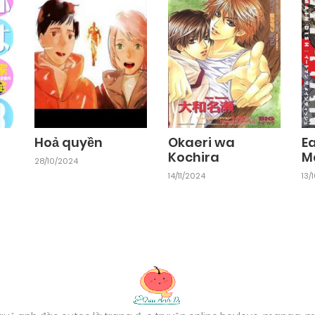
Chapter 1
25/09/2024
Hoả quyền
Okaeri wa
E
Kochira
M
28/10/2024
14/11/2024
13/