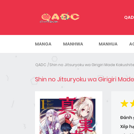
QAD
MANGA
MANHWA
MANHUA
A
QADC
Shin no Jitsuryoku wa Girigiri Made Kakushi
Shin no Jitsuryoku wa Girigiri Ma
Đánh 
Xếp h