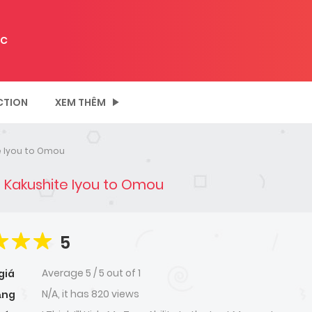
C
CTION
XEM THÊM
te Iyou to Omou
de Kakushite Iyou to Omou
5
Average
5
/
5
out of
1
giá
N/A, it has 820 views
ạng