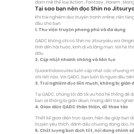
đam mê thể loại
Action , Fantasy , Harem , Man
Tại sao bạn nên đọc Shin no Jitsur
Khi trải nghiệm đọc truyện tranh online, nền t
đầu cho bạn:
1. Thư viện truyện phong phú và đa dạng
QADC không chỉ có Shin no Jitsuryoku wa Girigi
tình đến hài hước, kinh dị và lãng mạn. Với hệ
đâu
2. Cập nhật nhanh chóng và liên tục
Quaanhdaocuteo luôn cập nhật các chương mới c
chi tiết nào. Với QADC, bạn luôn là người đầu t
3. Trải nghiệm đọc liền mạch, không bị gián 
Tại QADC, chúng tôi đã tối ưu hóa hệ thống để 
bạn sẽ không bị gián đoạn, mang đến trải nghiệ
4. Giao diện QADC thân thiện, dễ thao tác
Thiết kế giao diện trực quan, hiện đại giúp bạn
truyện yêu thích, đánh dấu chương đang đọc, 
5. Chất lượng bản dịch tốt, nội dung chính x