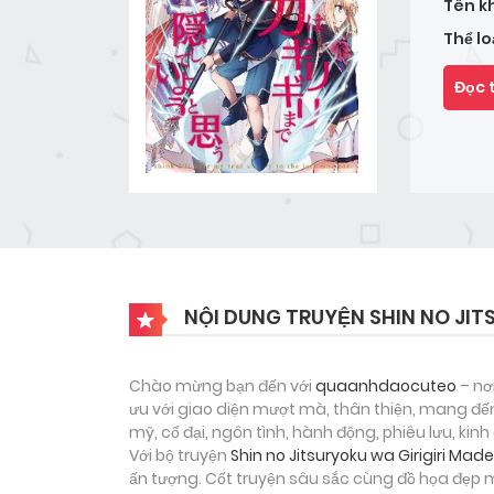
Tên k
Thể lo
Đọc 
NỘI DUNG TRUYỆN SHIN NO JIT
Chào mừng bạn đến với
quaanhdaocuteo
– nơ
ưu với giao diện mượt mà, thân thiện, mang đến
mỹ, cổ đại, ngôn tình, hành động, phiêu lưu, ki
Với bộ truyện
Shin no Jitsuryoku wa Girigiri Ma
ấn tượng. Cốt truyện sâu sắc cùng đồ họa đẹp 