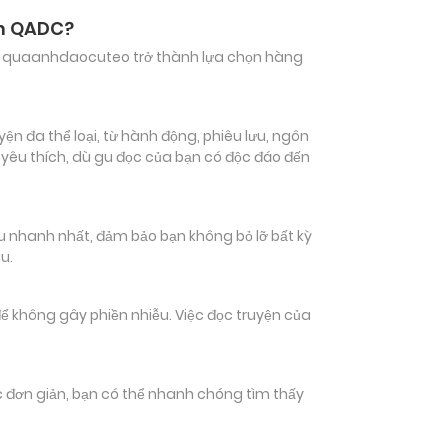
ên QADC?
hiến quaanhdaocuteo trở thành lựa chọn hàng
n đa thể loại, từ hành động, phiêu lưu, ngôn
 yêu thích, dù gu đọc của bạn có độc đáo đến
 nhanh nhất, đảm bảo bạn không bỏ lỡ bất kỳ
u.
ể không gây phiền nhiễu. Việc đọc truyện của
tác đơn giản, bạn có thể nhanh chóng tìm thấy