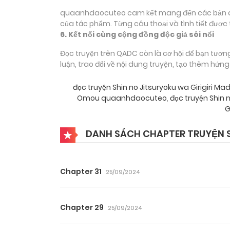
quaanhdaocuteo cam kết mang đến các bản dịch
của tác phẩm. Từng câu thoại và tình tiết được 
6. Kết nối cùng cộng đồng độc giả sôi nổi
Đọc truyện trên QADC còn là cơ hội để bạn tươn
luận, trao đổi về nội dung truyện, tạo thêm hứn
đọc truyện Shin no Jitsuryoku wa Girigiri
Omou quaanhdaocuteo
,
đọc truyện Shin 
G
DANH SÁCH CHAPTER TRUYỆN SH
Chapter 31
25/09/2024
Chapter 29
25/09/2024