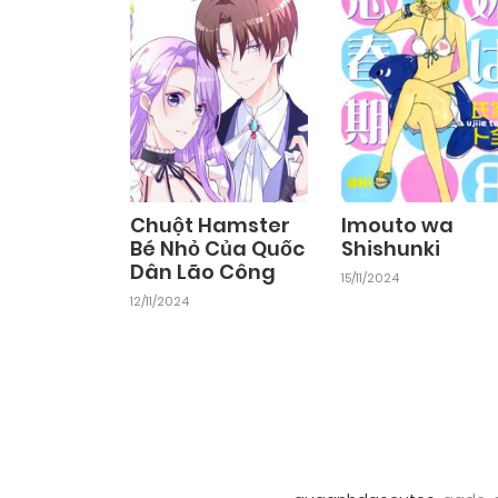
Chapter 2
25/09/2024
Chuột Hamster
Imouto wa
Bé Nhỏ Của Quốc
Shishunki
Dân Lão Công
15/11/2024
12/11/2024