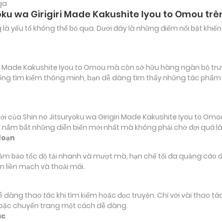
ga
yoku wa Girigiri Made Kakushite Iyou to Omou tr
ảng là yếu tố không thể bỏ qua. Dưới đây là những điểm nổi bật k
ri Made Kakushite Iyou to Omou mà còn sở hữu hàng ngàn bộ truyệ
 thống tìm kiếm thông minh, bạn dễ dàng tìm thấy những tác phẩm
ủa Shin no Jitsuryoku wa Girigiri Made Kakushite Iyou to Omou
iên nắm bắt những diễn biến mới nhất mà không phải chờ đợi quá lâ
đoạn
đảm bảo tốc độ tải nhanh và mượt mà, hạn chế tối đa quảng cáo đ
m liền mạch và thoải mái.
 dễ dàng thao tác khi tìm kiếm hoặc đọc truyện. Chỉ với vài thao 
hoặc chuyển trang một cách dễ dàng.
ác