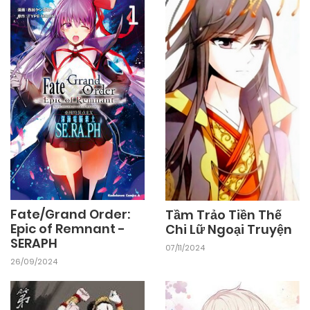
24/09/2024
Chapter 33
24/09/2024
Chapter 32
24/09/2024
Chapter 30
24/09/2024
Chapter 29
Fate/Grand Order:
Tầm Trảo Tiền Thế
Epic of Remnant -
Chi Lữ Ngoại Truyện
24/09/2024
Chapter 28
SERAPH
07/11/2024
26/09/2024
24/09/2024
Chapter 27