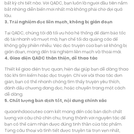
bất kỳ chi tiết nào. Với QADC, bạn luôn là người đầu tiên nắm
bắt những diễn biến mới nhất mà không phải chờ đợi quá
lâu.
3. Trải nghiệm đọc liền mạch, không bị gián đoạn
Tại QADC, chúng tôi đã tối ưu hóa hệ thống để đảm bảo tốc
độ tải nhanh và mượt mà, hạn chế tối đa quảng cáo để
không gây phiền nhiễu. Việc đọc truyện của bạn sẽ không bị
gián đoạn, mang đến trải nghiệm liền mạch và thoải mái.
4. Giao diện QADC thân thiện, dễ thao tác
Thiết kế giao diện trực quan, hiện đại giúp bạn dễ dàng thao
tác khi tìm kiếm hoặc đọc truyện. Chỉ với vài thao tác đơn
giản, bạn có thể nhanh chóng tìm thấy truyện yêu thích,
đánh dấu chương đang đọc, hoặc chuyển trang một cách
dễ dàng.
5. Chất lượng bản dịch tốt, nội dung chính xác
quaanhdaocuteo cam kết mang đến các bản dịch chất
lượng với câu chữ chỉn chu, trung thành với nguyên tác để
bạn có thể cảm nhận được đúng tinh thần của tác phẩm.
Từng câu thoại và tình tiết được truyền tải trọn vẹn nhất,