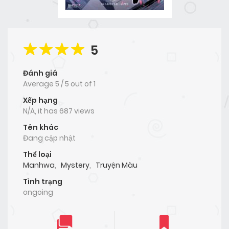
5
Đánh giá
Average
5
/
5
out of
1
Xếp hạng
N/A, it has 687 views
Tên khác
Đang cập nhật
Thể loại
Manhwa
,
Mystery
,
Truyện Màu
Tình trạng
ongoing