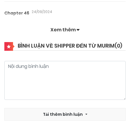
24/09/2024
Chapter 46
Xem thêm
24/09/2024
Chapter 45
BÌNH LUẬN VỀ SHIPPER ĐẾN TỪ MURIM(
0
)
24/09/2024
Chapter 44
24/09/2024
Chapter 43
24/09/2024
Chapter 42
24/09/2024
Tải thêm bình luận
Chapter 41