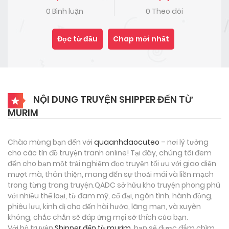
0 Bình luận
0 Theo dõi
Đọc từ đầu
Chap mới nhất
NỘI DUNG TRUYỆN SHIPPER ĐẾN TỪ
MURIM
Chào mừng bạn đến với
quaanhdaocuteo
– nơi lý tưởng
cho các tín đồ truyện tranh online! Tại đây, chúng tôi đem
đến cho bạn một trải nghiệm đọc truyện tối ưu với giao diện
mượt mà, thân thiện, mang đến sự thoải mái và liền mạch
trong từng trang truyện.QADC sở hữu kho truyện phong phú
với nhiều thể loại, từ đam mỹ, cổ đại, ngôn tình, hành động,
phiêu lưu, kinh dị cho đến hài hước, lãng mạn, và xuyên
không, chắc chắn sẽ đáp ứng mọi sở thích của bạn.
Với bộ truyện
Shipper đến từ murim
, bạn sẽ được đắm chìm