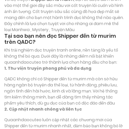
vào một thế giới đầy sắc màu với cốt truyện lôi cuốn và hình
ảnh ấn tượng. Cốt truyện sâu sắc cùng đồ họa đẹp mắt sẽ
mang đến cho bạn một hành trình đọc không thể nào quên.
Đây chính là lựa chọn tuyệt vời cho những ai đam mê thể
loại
Manhwa , Mystery , Truyện Màu
Tại sao bạn nên đọc Shipper đến từ murim
trên QADC?
Khi trải nghiệm đọc truyện tranh online, nền tảng là yếu tố
không thể bỏ qua. Dưới đây là những điểm nổi bật khiến
quaanhdaocuteo trở thành lựa chọn hàng đầu cho bạn:
1. Thư viện truyện phong phú và đa dạng
QADC không chỉ có Shipper đến từ murim mà còn sở hữu
hàng ngàn bộ truyện đa thể loại, từ hành động, phiêu lưu,
ngôn tình đến hài hước, kinh dị và lãng mạn. Với hệ thống
tìm kiếm thông minh, bạn dễ dàng tìm thấy những tác
phẩm yêu thích, dù gu đọc của bạn có độc đáo đến đâu
2. Cập nhật nhanh chóng và liên tục
Quaanhdaocuteo luôn cập nhật các chương mới của
Shipper đến từ murim nhanh nhất, đảm bảo bạn không bỏ lỡ