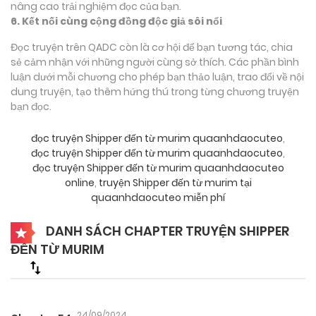
nâng cao trải nghiệm đọc của bạn.
6. Kết nối cùng cộng đồng độc giả sôi nổi
Đọc truyện trên QADC còn là cơ hội để bạn tương tác, chia
sẻ cảm nhận với những người cùng sở thích. Các phần bình
luận dưới mỗi chương cho phép bạn thảo luận, trao đổi về nội
dung truyện, tạo thêm hứng thú trong từng chương truyện
bạn đọc.
đọc truyện Shipper đến từ murim quaanhdaocuteo
,
đọc truyện Shipper đến từ murim quaanhdaocuteo
,
đọc truyện Shipper đến từ murim quaanhdaocuteo
online
,
truyện Shipper đến từ murim tại
quaanhdaocuteo miễn phí
DANH SÁCH CHAPTER TRUYỆN SHIPPER
ĐẾN TỪ MURIM
24/09/2024