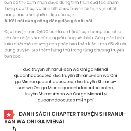
bạn có thể cảm nhận được đúng tinh thần của tác phẩm.
Từng câu thoại và tình tiết được truyền tải trọn vẹn nhất,
nâng cao trải nghiệm đọc của bạn.
6. Kết nối cùng cộng đồng độc giả sôi nổi
Đọc truyện trên QADC còn là cơ hội để bạn tương tác, chia
sẻ cảm nhận với những người cùng sở thích. Các phần bình
luận dưới mỗi chương cho phép bạn thảo luận, trao đổi về nội
dung truyện, tạo thêm hứng thú trong từng chương truyện
bạn đọc.
đọc truyện Shiranui-san wa Oni ga Mienai
quaanhdaocuteo
,
đọc truyện Shiranui-san wa Oni
ga Mienai quaanhdaocuteo
,
đọc truyện Shiranui-
san wa Oni ga Mienai quaanhdaocuteo online
,
truyện Shiranui-san wa Oni ga Mienai tại
quaanhdaocuteo miễn phí
DANH SÁCH CHAPTER TRUYỆN SHIRANUI-
SAN WA ONI GA MIENAI