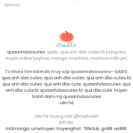
15/11/2024
quaanhdaocuteo
, qadc, quả anh đào cuteo là trang đọc
truyện online boylove, manga, manhwa, manhua miễn phí.
Từ khóa tìm kiếm để truy cập quaanhdaocuteo- QADC:
qua anh dao cuteo
,
qua anh đào cuteo
,
quả anh đào cuteo bl
,
quả anh đào cuteo
,
quả anh đào cute
,
quaanhdaocuteo
,
quả
anh đào cute bl
,
quaanhdaocuteo bl
,
quả đào cute
,
truyện
tranh đam mỹ quaanhdaocuteo
Liên hệ
Liên hệ Quảng cáo: @asphuwn
Đối tác:
mi2manga
,
umetruyen
,
truyengihot
,
789club
,
go88
,
red88
,