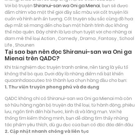
Với bộ truyện
Shiranui-san wa Oni ga Mienai
, bạn sẽ được
đắm chìm vào một thế giới đầy sắc màu với cốt truyện lôi
cuốn và hình ảnh ấn tượng. Cốt truyện sâu sắc cùng đồ họa
đẹp mắt sẽ mang đến cho bạn một hành trình đọc không
thể nào quên. Đây chính là lựa chọn tuyệt vời cho những ai
đam mê thể loại
Action , Comedy , Drama , Fantasy , School
Life , Shounen
Tại sao bạn nên đọc Shiranui-san wa Oni ga
Mienai trên QADC?
Khi trải nghiệm đọc truyện tranh online, nền tảng là yếu tố
không thể bỏ qua. Dưới đây là những điểm nổi bật khiến
quaanhdaocuteo trở thành lựa chọn hàng đầu cho bạn:
1. Thư viện truyện phong phú và đa dạng
QADC không chỉ có Shiranui-san wa Oni ga Mienai mà còn
sở hữu hàng ngàn bộ truyện đa thể loại, từ hành động, phiêu
lưu, ngôn tình đến hài hước, kinh dị và lãng mạn. Với hệ
thống tìm kiếm thông minh, bạn dễ dàng tìm thấy những
tác phẩm yêu thích, dù gu đọc của bạn có độc đáo đến đâu
2. Cập nhật nhanh chóng và liên tục