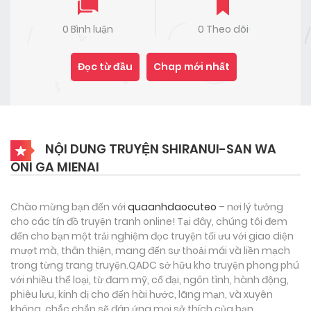
0 Bình luận
0 Theo dõi
Đọc từ đầu
Chap mới nhất
NỘI DUNG TRUYỆN SHIRANUI-SAN WA
ONI GA MIENAI
Chào mừng bạn đến với
quaanhdaocuteo
– nơi lý tưởng
cho các tín đồ truyện tranh online! Tại đây, chúng tôi đem
đến cho bạn một trải nghiệm đọc truyện tối ưu với giao diện
mượt mà, thân thiện, mang đến sự thoải mái và liền mạch
trong từng trang truyện.QADC sở hữu kho truyện phong phú
với nhiều thể loại, từ đam mỹ, cổ đại, ngôn tình, hành động,
phiêu lưu, kinh dị cho đến hài hước, lãng mạn, và xuyên
không, chắc chắn sẽ đáp ứng mọi sở thích của bạn.