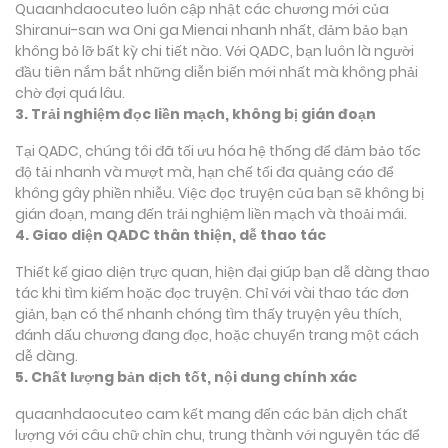
Quaanhdaocuteo luôn cập nhật các chương mới của
Shiranui-san wa Oni ga Mienai nhanh nhất, đảm bảo bạn
không bỏ lỡ bất kỳ chi tiết nào. Với QADC, bạn luôn là người
đầu tiên nắm bắt những diễn biến mới nhất mà không phải
chờ đợi quá lâu.
3. Trải nghiệm đọc liền mạch, không bị gián đoạn
Tại QADC, chúng tôi đã tối ưu hóa hệ thống để đảm bảo tốc
độ tải nhanh và mượt mà, hạn chế tối đa quảng cáo để
không gây phiền nhiễu. Việc đọc truyện của bạn sẽ không bị
gián đoạn, mang đến trải nghiệm liền mạch và thoải mái.
4. Giao diện QADC thân thiện, dễ thao tác
Thiết kế giao diện trực quan, hiện đại giúp bạn dễ dàng thao
tác khi tìm kiếm hoặc đọc truyện. Chỉ với vài thao tác đơn
giản, bạn có thể nhanh chóng tìm thấy truyện yêu thích,
đánh dấu chương đang đọc, hoặc chuyển trang một cách
dễ dàng.
5. Chất lượng bản dịch tốt, nội dung chính xác
quaanhdaocuteo cam kết mang đến các bản dịch chất
lượng với câu chữ chỉn chu, trung thành với nguyên tác để