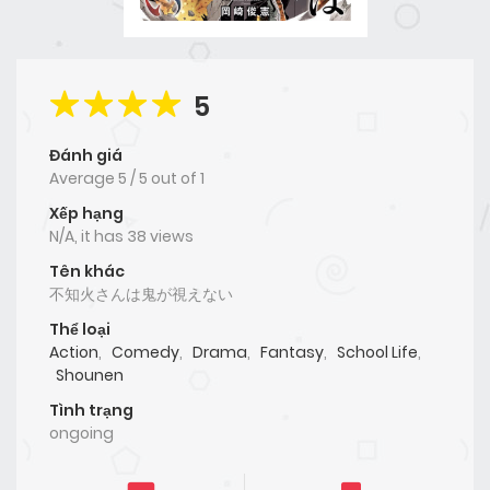
5
Đánh giá
Average
5
/
5
out of
1
Xếp hạng
N/A, it has 38 views
Tên khác
不知火さんは鬼が視えない
Thể loại
Action
,
Comedy
,
Drama
,
Fantasy
,
School Life
,
Shounen
Tình trạng
ongoing