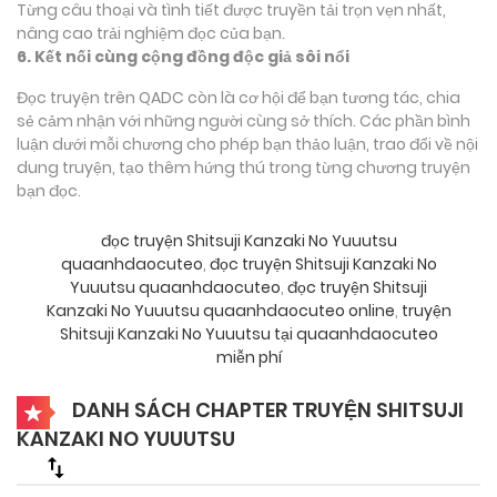
Từng câu thoại và tình tiết được truyền tải trọn vẹn nhất,
nâng cao trải nghiệm đọc của bạn.
6. Kết nối cùng cộng đồng độc giả sôi nổi
Đọc truyện trên QADC còn là cơ hội để bạn tương tác, chia
sẻ cảm nhận với những người cùng sở thích. Các phần bình
luận dưới mỗi chương cho phép bạn thảo luận, trao đổi về nội
dung truyện, tạo thêm hứng thú trong từng chương truyện
bạn đọc.
đọc truyện Shitsuji Kanzaki No Yuuutsu
quaanhdaocuteo
,
đọc truyện Shitsuji Kanzaki No
Yuuutsu quaanhdaocuteo
,
đọc truyện Shitsuji
Kanzaki No Yuuutsu quaanhdaocuteo online
,
truyện
Shitsuji Kanzaki No Yuuutsu tại quaanhdaocuteo
miễn phí
DANH SÁCH CHAPTER TRUYỆN SHITSUJI
KANZAKI NO YUUUTSU