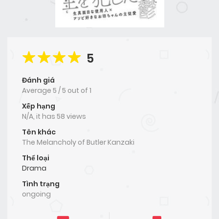
5
Đánh giá
Average
5
/
5
out of
1
Xếp hạng
N/A, it has 58 views
Tên khác
The Melancholy of Butler Kanzaki
Thể loại
Drama
Tình trạng
ongoing