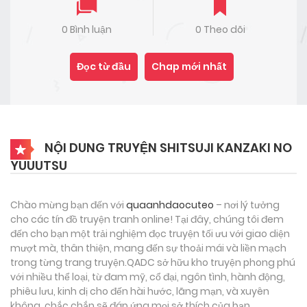
0 Bình luận
0 Theo dõi
Đọc từ đầu
Chap mới nhất
NỘI DUNG TRUYỆN SHITSUJI KANZAKI NO
YUUUTSU
Chào mừng bạn đến với
quaanhdaocuteo
– nơi lý tưởng
cho các tín đồ truyện tranh online! Tại đây, chúng tôi đem
đến cho bạn một trải nghiệm đọc truyện tối ưu với giao diện
mượt mà, thân thiện, mang đến sự thoải mái và liền mạch
trong từng trang truyện.QADC sở hữu kho truyện phong phú
với nhiều thể loại, từ đam mỹ, cổ đại, ngôn tình, hành động,
phiêu lưu, kinh dị cho đến hài hước, lãng mạn, và xuyên
không, chắc chắn sẽ đáp ứng mọi sở thích của bạn.