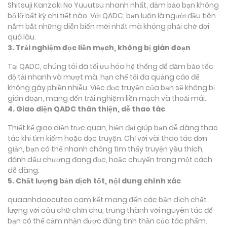
Shitsuji Kanzaki No Yuuutsu nhanh nhất, đảm bảo bạn không
bỏ lỡ bất kỳ chi tiết nào. Với QADC, bạn luôn là người đầu tiên
nắm bắt những diễn biến mới nhất mà không phải chờ đợi
quá lâu.
3. Trải nghiệm đọc liền mạch, không bị gián đoạn
Tại QADC, chúng tôi đã tối ưu hóa hệ thống để đảm bảo tốc
độ tải nhanh và mượt mà, hạn chế tối đa quảng cáo để
không gây phiền nhiễu. Việc đọc truyện của bạn sẽ không bị
gián đoạn, mang đến trải nghiệm liền mạch và thoải mái.
4. Giao diện QADC thân thiện, dễ thao tác
Thiết kế giao diện trực quan, hiện đại giúp bạn dễ dàng thao
tác khi tìm kiếm hoặc đọc truyện. Chỉ với vài thao tác đơn
giản, bạn có thể nhanh chóng tìm thấy truyện yêu thích,
đánh dấu chương đang đọc, hoặc chuyển trang một cách
dễ dàng.
5. Chất lượng bản dịch tốt, nội dung chính xác
quaanhdaocuteo cam kết mang đến các bản dịch chất
lượng với câu chữ chỉn chu, trung thành với nguyên tác để
bạn có thể cảm nhận được đúng tinh thần của tác phẩm.