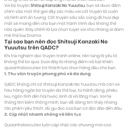
Với bộ truyện
Shitsuji Kanzaki No Yuuutsu
, bạn sẽ được đắm
chìm vào một thế giới đầy sắc màu với cốt truyện lôi cuốn
và hình ảnh ấn tượng. Cốt truyện sâu sắc cùng đồ họa đẹp
mắt sẽ mang đến cho bạn một hành trình đọc không thể
nào quên. Đây chính là lựa chọn tuyệt vời cho những ai đam
mê thể loại
Drama
Tại sao bạn nên đọc Shitsuji Kanzaki No
Yuuutsu trên QADC?
Khi trải nghiệm đọc truyện tranh online, nền tảng là yếu tố
không thể bỏ qua. Dưới đây là những điểm nổi bật khiến
quaanhdaocuteo trở thành lựa chọn hàng đầu cho bạn:
1. Thư viện truyện phong phú và đa dạng
QADC không chỉ có Shitsuji Kanzaki No Yuuutsu mà còn sở
hữu hàng ngàn bộ truyện đa thể loại, từ hành động, phiêu
lưu, ngôn tình đến hài hước, kinh dị và lãng mạn. Với hệ
thống tìm kiếm thông minh, bạn dễ dàng tìm thấy những
tác phẩm yêu thích, dù gu đọc của bạn có độc đáo đến đâu
2. Cập nhật nhanh chóng và liên tục
Quaanhdaocuteo luôn cập nhật các chương mới của