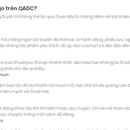
jo trên QADC?
ảng là yếu tố không thể bỏ qua. Dưới đây là những điểm nổi bật k
u hàng ngàn bộ truyện đa thể loại, từ hành động, phiêu lưu, ngôn
ấy những tác phẩm yêu thích, dù gu đọc của bạn có độc đáo đế
ủa Shuukyuu Shoujo nhanh nhất, đảm bảo bạn không bỏ lỡ bất kỳ 
 phải chờ đợi quá lâu.
đoạn
đảm bảo tốc độ tải nhanh và mượt mà, hạn chế tối đa quảng cáo đ
m liền mạch và thoải mái.
 dễ dàng thao tác khi tìm kiếm hoặc đọc truyện. Chỉ với vài thao 
hoặc chuyển trang một cách dễ dàng.
ác