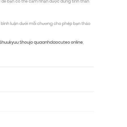
 để bạn có thể cảm nhận được đúng tinh thần
n bình luận dưới mỗi chương cho phép bạn thảo
 Shuukyuu Shoujo quaanhdaocuteo online
,