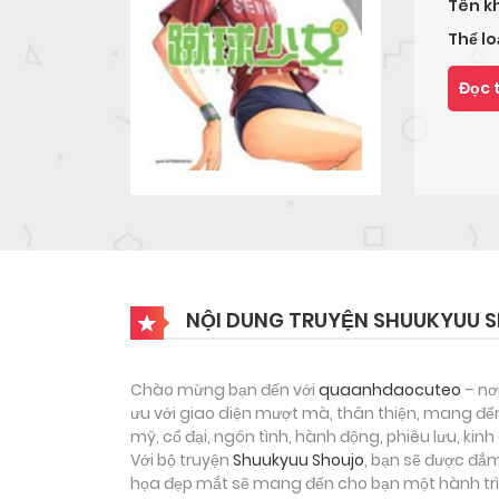
Tên k
Thể lo
Đọc 
NỘI DUNG TRUYỆN SHUUKYUU 
Chào mừng bạn đến với
quaanhdaocuteo
– nơ
ưu với giao diện mượt mà, thân thiện, mang đến
mỹ, cổ đại, ngôn tình, hành động, phiêu lưu, ki
Với bộ truyện
Shuukyuu Shoujo
, bạn sẽ được đắm
họa đẹp mắt sẽ mang đến cho bạn một hành trìn