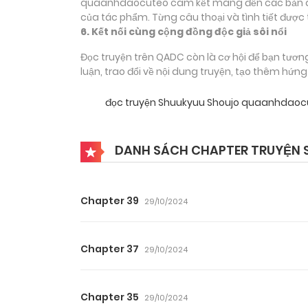
quaanhdaocuteo cam kết mang đến các bản dịch
của tác phẩm. Từng câu thoại và tình tiết được 
6. Kết nối cùng cộng đồng độc giả sôi nổi
Đọc truyện trên QADC còn là cơ hội để bạn tươn
luận, trao đổi về nội dung truyện, tạo thêm hứn
đọc truyện Shuukyuu Shoujo quaanhdaoc
DANH SÁCH CHAPTER TRUYỆN 
Chapter 39
29/10/2024
Chapter 37
29/10/2024
Chapter 35
29/10/2024