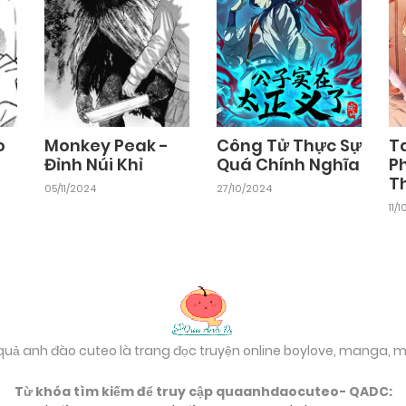
Chapter 7
29/10/2024
Chapter 5
29/10/2024
o
Monkey Peak -
Công Tử Thực Sự
T
Đỉnh Núi Khỉ
Quá Chính Nghĩa
Ph
T
Chapter 3
05/11/2024
27/10/2024
29/10/2024
11/
Chapter 1
29/10/2024
 quả anh đào cuteo là trang đọc truyện online boylove, manga,
Từ khóa tìm kiếm để truy cập quaanhdaocuteo- QADC: