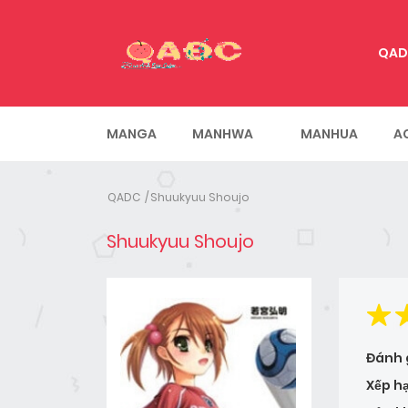
QAD
MANGA
MANHWA
MANHUA
A
QADC
Shuukyuu Shoujo
Shuukyuu Shoujo
Đánh 
Xếp h