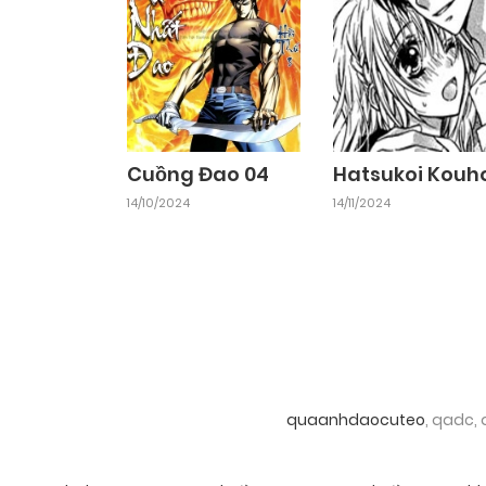
Chapter 8
29/10/2024
Chapter 6
29/10/2024
Cuồng Đao 04
Hatsukoi Kouh
14/10/2024
14/11/2024
Chapter 4
29/10/2024
Chapter 2
29/10/2024
quaanhdaocuteo
, qadc,