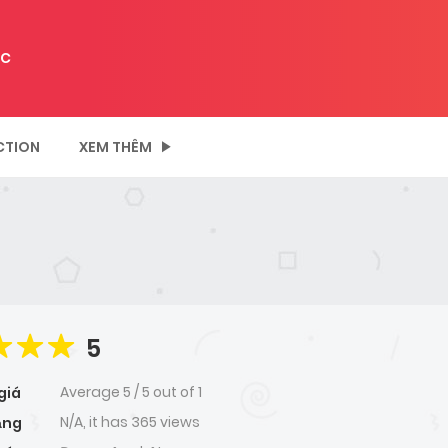
C
CTION
XEM THÊM
5
Average
5
/
5
out of
1
giá
N/A, it has 365 views
ạng