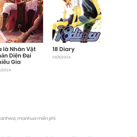
a là Nhân Vật
18 Diary
ản Diện Đại
09/11/2024
hiếu Gia
10/2024
 manhwa, manhua miễn phí.