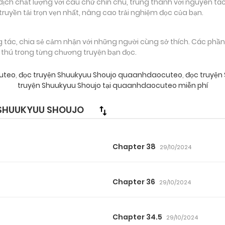
 chất lượng với câu chữ chỉn chu, trung thành với nguyên tác
truyền tải trọn vẹn nhất, nâng cao trải nghiệm đọc của bạn.
g tác, chia sẻ cảm nhận với những người cùng sở thích. Các phầ
g thú trong từng chương truyện bạn đọc.
uteo
,
đọc truyện Shuukyuu Shoujo quaanhdaocuteo
,
đọc truyện
truyện Shuukyuu Shoujo tại quaanhdaocuteo miễn phí
SHUUKYUU SHOUJO
Chapter 38
29/10/2024
Chapter 36
29/10/2024
Chapter 34.5
29/10/2024