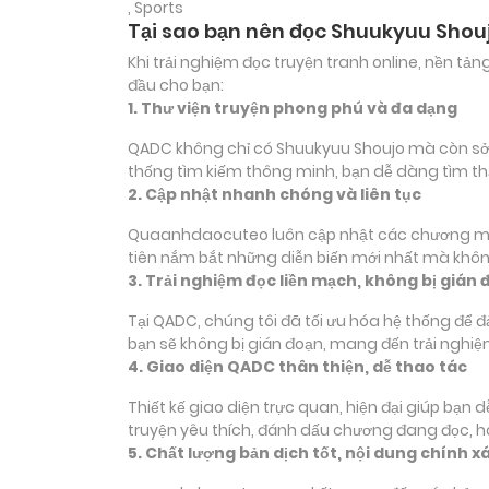
, Sports
Tại sao bạn nên đọc Shuukyuu Shou
Khi trải nghiệm đọc truyện tranh online, nền t
đầu cho bạn:
1. Thư viện truyện phong phú và đa dạng
QADC không chỉ có Shuukyuu Shoujo mà còn sở hữ
thống tìm kiếm thông minh, bạn dễ dàng tìm th
2. Cập nhật nhanh chóng và liên tục
Quaanhdaocuteo luôn cập nhật các chương mới c
tiên nắm bắt những diễn biến mới nhất mà không
3. Trải nghiệm đọc liền mạch, không bị gián 
Tại QADC, chúng tôi đã tối ưu hóa hệ thống để 
bạn sẽ không bị gián đoạn, mang đến trải nghiệ
4. Giao diện QADC thân thiện, dễ thao tác
Thiết kế giao diện trực quan, hiện đại giúp bạn
truyện yêu thích, đánh dấu chương đang đọc, 
5. Chất lượng bản dịch tốt, nội dung chính x