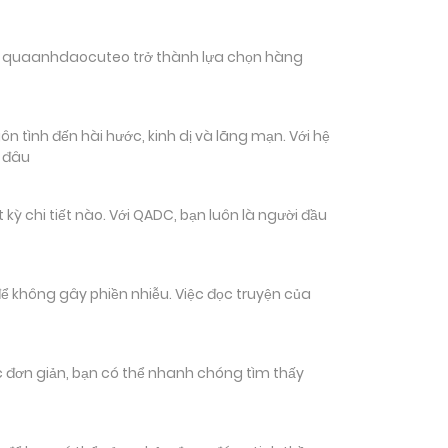
hiến quaanhdaocuteo trở thành lựa chọn hàng
 tình đến hài hước, kinh dị và lãng mạn. Với hệ
n đâu
chi tiết nào. Với QADC, bạn luôn là người đầu
ể không gây phiền nhiễu. Việc đọc truyện của
tác đơn giản, bạn có thể nhanh chóng tìm thấy