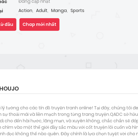
Đang cập nhật
hác
Action
,
Adult
,
Manga
,
Sports
ại
từ đầu
Chap mới nhất
SHOUJO
i lý tưởng cho các tín đồ truyện tranh online! Tại đây, chúng tôi 
 sự thoải mái và liền mạch trong từng trang truyện.QADC sở hữu 
nh dị cho đến hài hước, lãng mạn, và xuyên không, chắc chắn sẽ đá
 chìm vào một thế giới đầy sắc màu với cốt truyện lôi cuốn và h
h đọc không thể nào quên. Đây chính là lựa chọn tuyệt vời cho