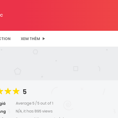
C
CTION
XEM THÊM
5
Average
5
/
5
out of
1
giá
N/A, it has 895 views
ạng