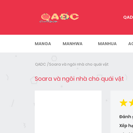
QAD
MANGA
MANHWA
MANHUA
A
QADC
Soara và ngôi nhà cho quái vật
Soara và ngôi nhà cho quái vật
Đánh 
Xếp h