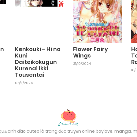
ần
Kenkouki - Hi no
Flower Fairy
H
Kuni
Wings
T
Daiteikokugun
R
31/10/2024
Kurenai Ikki
18/
Tousentai
08/11/2024
 quả anh đào cuteo là trang đọc truyện online boylove, manga,