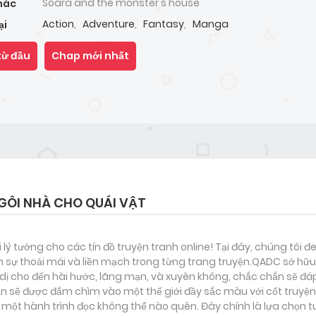
Soara and the monster's house
hác
Action
,
Adventure
,
Fantasy
,
Manga
ại
từ đầu
Chap mới nhất
GÔI NHÀ CHO QUÁI VẬT
i lý tưởng cho các tín đồ truyện tranh online! Tại đây, chúng tôi 
 sự thoải mái và liền mạch trong từng trang truyện.QADC sở hữu 
nh dị cho đến hài hước, lãng mạn, và xuyên không, chắc chắn sẽ đá
ạn sẽ được đắm chìm vào một thế giới đầy sắc màu với cốt truyện 
ột hành trình đọc không thể nào quên. Đây chính là lựa chọn t