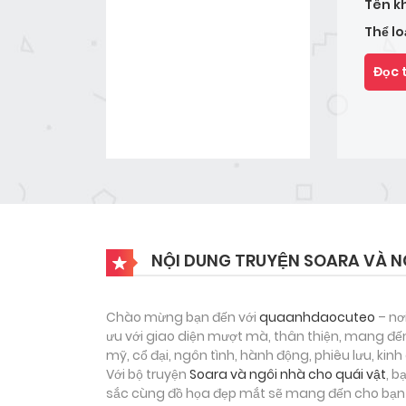
Tên k
Thể lo
Đọc 
NỘI DUNG TRUYỆN SOARA VÀ N
Chào mừng bạn đến với
quaanhdaocuteo
– nơ
ưu với giao diện mượt mà, thân thiện, mang đến
mỹ, cổ đại, ngôn tình, hành động, phiêu lưu, ki
Với bộ truyện
Soara và ngôi nhà cho quái vật
, b
sắc cùng đồ họa đẹp mắt sẽ mang đến cho bạn m