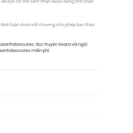
 để bạn có thể cảm nhận được đúng tinh thần
n bình luận dưới mỗi chương cho phép bạn thảo
 quaanhdaocuteo
,
đọc truyện Soara và ngôi
quaanhdaocuteo miễn phí