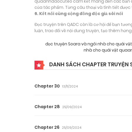
quaanhdaocuteo cam kết mang đến các bản dịch
của tác phẩm. Từng câu thoại và tình tiết được 
6. Kết nối cùng cộng đồng độc giả sôi nổi
Đọc truyện trên QADC còn là cơ hội để bạn tươn
luận, trao đổi về nội dung truyện, tạo thêm hứn
đọc truyện Soara và ngôi nhà cho quái 
nhà cho quái vật quaa
DANH SÁCH CHAPTER TRUYỆN S
Chapter 30
13/11/2024
Chapter 28
25/09/2024
Chapter 26
25/09/2024