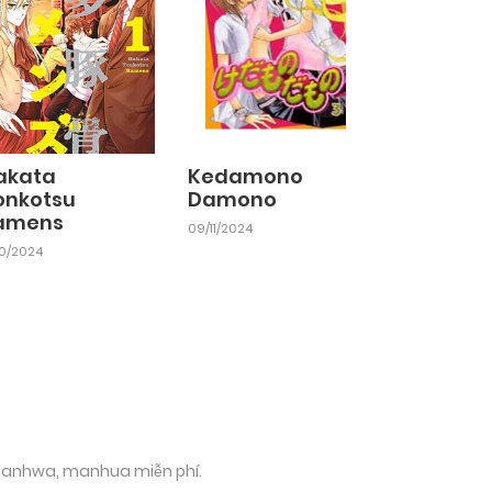
akata
Kedamono
onkotsu
Damono
amens
09/11/2024
10/2024
 manhwa, manhua miễn phí.