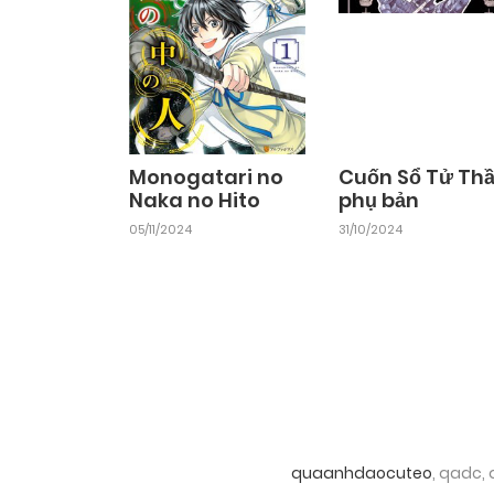
Monogatari no
Cuốn Sổ Tử Th
Naka no Hito
phụ bản
05/11/2024
31/10/2024
quaanhdaocuteo
, qadc,