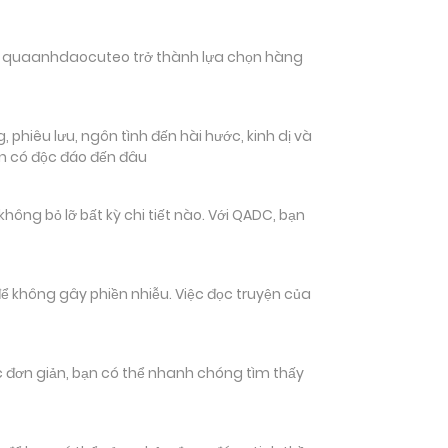
hiến quaanhdaocuteo trở thành lựa chọn hàng
phiêu lưu, ngôn tình đến hài hước, kinh dị và
ạn có độc đáo đến đâu
g bỏ lỡ bất kỳ chi tiết nào. Với QADC, bạn
ể không gây phiền nhiễu. Việc đọc truyện của
tác đơn giản, bạn có thể nhanh chóng tìm thấy