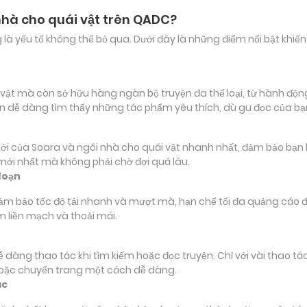
nhà cho quái vật trên QADC?
ảng là yếu tố không thể bỏ qua. Dưới đây là những điểm nổi bật k
t mà còn sở hữu hàng ngàn bộ truyện đa thể loại, từ hành động, 
ạn dễ dàng tìm thấy những tác phẩm yêu thích, dù gu đọc của b
ủa Soara và ngôi nhà cho quái vật nhanh nhất, đảm bảo bạn khôn
 mới nhất mà không phải chờ đợi quá lâu.
đoạn
đảm bảo tốc độ tải nhanh và mượt mà, hạn chế tối đa quảng cáo đ
m liền mạch và thoải mái.
 dễ dàng thao tác khi tìm kiếm hoặc đọc truyện. Chỉ với vài thao 
hoặc chuyển trang một cách dễ dàng.
ác