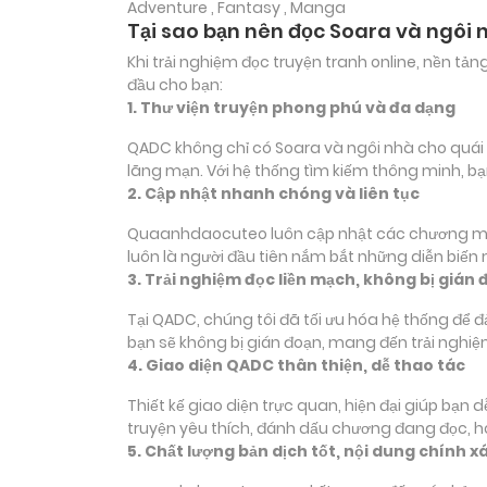
Adventure , Fantasy , Manga
Tại sao bạn nên đọc Soara và ngôi 
Khi trải nghiệm đọc truyện tranh online, nền t
đầu cho bạn:
1. Thư viện truyện phong phú và đa dạng
QADC không chỉ có Soara và ngôi nhà cho quái vậ
lãng mạn. Với hệ thống tìm kiếm thông minh, b
2. Cập nhật nhanh chóng và liên tục
Quaanhdaocuteo luôn cập nhật các chương mới c
luôn là người đầu tiên nắm bắt những diễn biến
3. Trải nghiệm đọc liền mạch, không bị gián 
Tại QADC, chúng tôi đã tối ưu hóa hệ thống để 
bạn sẽ không bị gián đoạn, mang đến trải nghiệ
4. Giao diện QADC thân thiện, dễ thao tác
Thiết kế giao diện trực quan, hiện đại giúp bạn
truyện yêu thích, đánh dấu chương đang đọc, 
5. Chất lượng bản dịch tốt, nội dung chính x