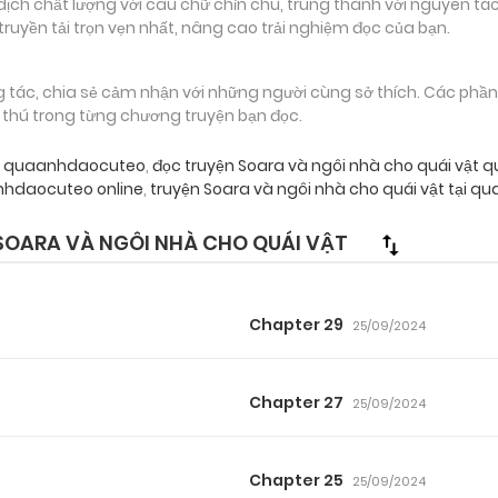
 chất lượng với câu chữ chỉn chu, trung thành với nguyên tác
truyền tải trọn vẹn nhất, nâng cao trải nghiệm đọc của bạn.
g tác, chia sẻ cảm nhận với những người cùng sở thích. Các phầ
g thú trong từng chương truyện bạn đọc.
vật quaanhdaocuteo
,
đọc truyện Soara và ngôi nhà cho quái vật
nhdaocuteo online
,
truyện Soara và ngôi nhà cho quái vật tại 
OARA VÀ NGÔI NHÀ CHO QUÁI VẬT
Chapter 29
25/09/2024
Chapter 27
25/09/2024
Chapter 25
25/09/2024