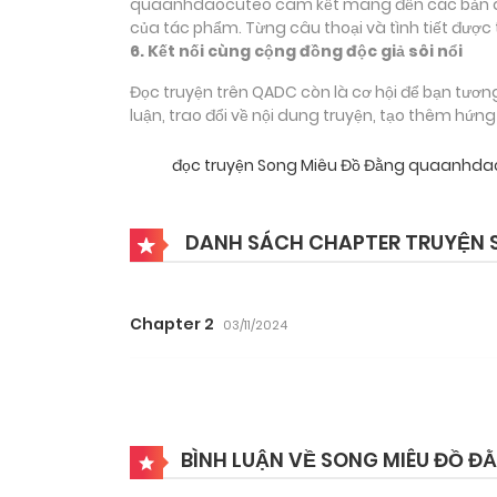
quaanhdaocuteo cam kết mang đến các bản dịch
của tác phẩm. Từng câu thoại và tình tiết được 
6. Kết nối cùng cộng đồng độc giả sôi nổi
Đọc truyện trên QADC còn là cơ hội để bạn tươn
luận, trao đổi về nội dung truyện, tạo thêm hứn
đọc truyện Song Miêu Đồ Đằng quaanhda
DANH SÁCH CHAPTER TRUYỆN 
Chapter 2
03/11/2024
BÌNH LUẬN VỀ SONG MIÊU ĐỒ Đ