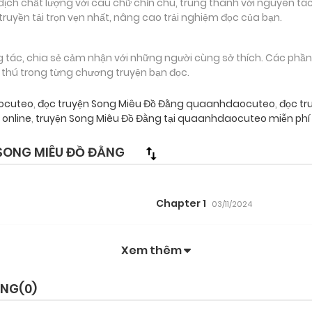
 chất lượng với câu chữ chỉn chu, trung thành với nguyên tác
truyền tải trọn vẹn nhất, nâng cao trải nghiệm đọc của bạn.
g tác, chia sẻ cảm nhận với những người cùng sở thích. Các phầ
g thú trong từng chương truyện bạn đọc.
ocuteo
,
đọc truyện Song Miêu Đồ Đằng quaanhdaocuteo
,
đọc tr
online
,
truyện Song Miêu Đồ Đằng tại quaanhdaocuteo miễn phí
SONG MIÊU ĐỒ ĐẰNG
Chapter 1
03/11/2024
Xem thêm
ẰNG(
0
)