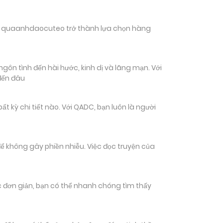
hiến quaanhdaocuteo trở thành lựa chọn hàng
ôn tình đến hài hước, kinh dị và lãng mạn. Với
đến đâu
ỳ chi tiết nào. Với QADC, bạn luôn là người
ể không gây phiền nhiễu. Việc đọc truyện của
tác đơn giản, bạn có thể nhanh chóng tìm thấy