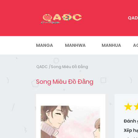
QAD
MANGA
MANHWA
MANHUA
A
QADC
Song Miêu Đồ Đằng
Song Miêu Đồ Đằng
Đánh 
Xếp h