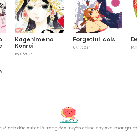
o
Kagehime no
Forgetful Idols
De
a
Konrei
07/11/2024
14/
12/10/2024
n
 quả anh đào cuteo là trang đọc truyện online boylove, manga,