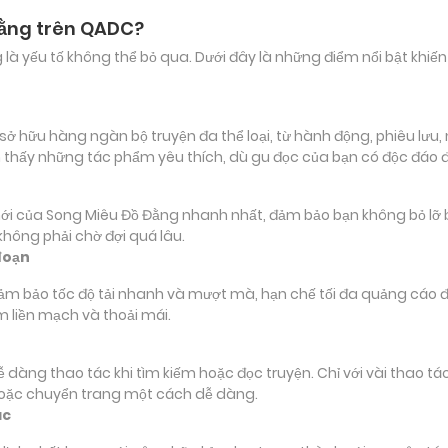
Đằng trên QADC?
ảng là yếu tố không thể bỏ qua. Dưới đây là những điểm nổi bật k
hữu hàng ngàn bộ truyện đa thể loại, từ hành động, phiêu lưu, ng
 thấy những tác phẩm yêu thích, dù gu đọc của bạn có độc đáo 
ủa Song Miêu Đồ Đằng nhanh nhất, đảm bảo bạn không bỏ lỡ bất k
hông phải chờ đợi quá lâu.
đoạn
đảm bảo tốc độ tải nhanh và mượt mà, hạn chế tối đa quảng cáo đ
m liền mạch và thoải mái.
 dễ dàng thao tác khi tìm kiếm hoặc đọc truyện. Chỉ với vài thao 
hoặc chuyển trang một cách dễ dàng.
ác