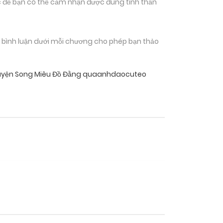
 để bạn có thể cảm nhận được đúng tinh thần
n bình luận dưới mỗi chương cho phép bạn thảo
uyện Song Miêu Đồ Đằng quaanhdaocuteo