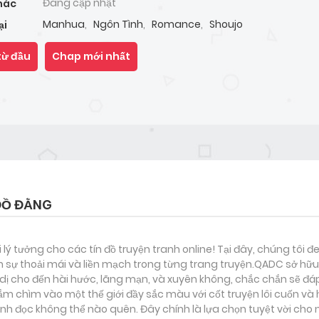
Đang cập nhật
hác
Manhua
,
Ngôn Tình
,
Romance
,
Shoujo
ại
từ đầu
Chap mới nhất
ĐỒ ĐẰNG
i lý tưởng cho các tín đồ truyện tranh online! Tại đây, chúng tôi 
 sự thoải mái và liền mạch trong từng trang truyện.QADC sở hữu 
nh dị cho đến hài hước, lãng mạn, và xuyên không, chắc chắn sẽ đá
ắm chìm vào một thế giới đầy sắc màu với cốt truyện lôi cuốn và
h đọc không thể nào quên. Đây chính là lựa chọn tuyệt vời cho