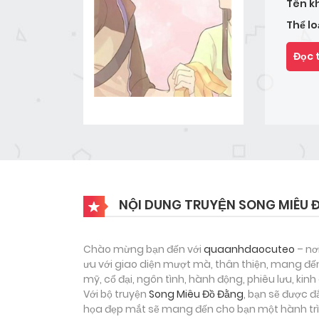
Tên k
Thể lo
Đọc 
NỘI DUNG TRUYỆN SONG MIÊU 
Chào mừng bạn đến với
quaanhdaocuteo
– nơ
ưu với giao diện mượt mà, thân thiện, mang đến
mỹ, cổ đại, ngôn tình, hành động, phiêu lưu, ki
Với bộ truyện
Song Miêu Đồ Đằng
, bạn sẽ được đ
họa đẹp mắt sẽ mang đến cho bạn một hành trìn