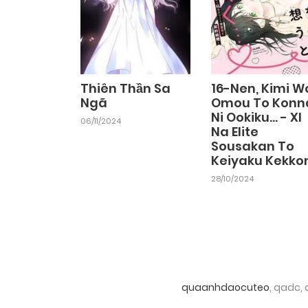
Thiên Thần Sa
16-Nen, Kimi W
Ngã
Omou To Konn
Ni Ookiku... - Xl
06/11/2024
Na Elite
Sousakan To
Keiyaku Kekko
28/10/2024
quaanhdaocuteo
, qadc,