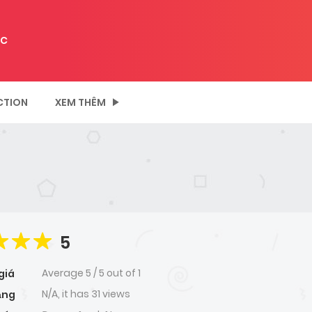
C
CTION
XEM THÊM
5
Average
5
/
5
out of
1
giá
N/A, it has 31 views
ạng