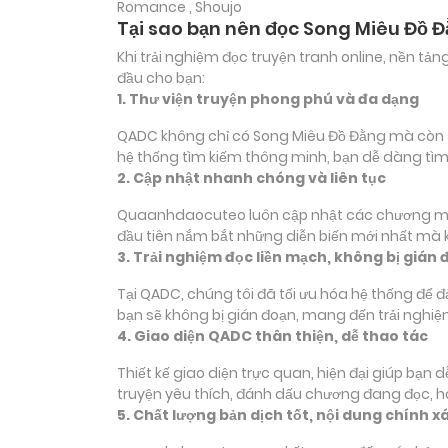
Romance , Shoujo
Tại sao bạn nên đọc Song Miêu Đồ 
Khi trải nghiệm đọc truyện tranh online, nền t
đầu cho bạn:
1. Thư viện truyện phong phú và đa dạng
QADC không chỉ có Song Miêu Đồ Đằng mà còn sở 
hệ thống tìm kiếm thông minh, bạn dễ dàng tìm
2. Cập nhật nhanh chóng và liên tục
Quaanhdaocuteo luôn cập nhật các chương mới c
đầu tiên nắm bắt những diễn biến mới nhất mà k
3. Trải nghiệm đọc liền mạch, không bị gián 
Tại QADC, chúng tôi đã tối ưu hóa hệ thống để 
bạn sẽ không bị gián đoạn, mang đến trải nghiệ
4. Giao diện QADC thân thiện, dễ thao tác
Thiết kế giao diện trực quan, hiện đại giúp bạn
truyện yêu thích, đánh dấu chương đang đọc, 
5. Chất lượng bản dịch tốt, nội dung chính x