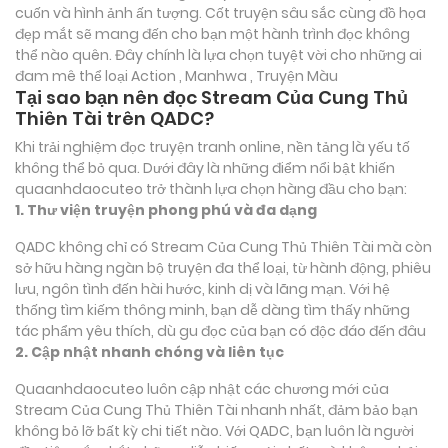
cuốn và hình ảnh ấn tượng. Cốt truyện sâu sắc cùng đồ họa
đẹp mắt sẽ mang đến cho bạn một hành trình đọc không
thể nào quên. Đây chính là lựa chọn tuyệt vời cho những ai
đam mê thể loại
Action , Manhwa , Truyện Màu
Tại sao bạn nên đọc Stream Của Cung Thủ
Thiên Tài trên QADC?
Khi trải nghiệm đọc truyện tranh online, nền tảng là yếu tố
không thể bỏ qua. Dưới đây là những điểm nổi bật khiến
quaanhdaocuteo trở thành lựa chọn hàng đầu cho bạn:
1. Thư viện truyện phong phú và đa dạng
QADC không chỉ có Stream Của Cung Thủ Thiên Tài mà còn
sở hữu hàng ngàn bộ truyện đa thể loại, từ hành động, phiêu
lưu, ngôn tình đến hài hước, kinh dị và lãng mạn. Với hệ
thống tìm kiếm thông minh, bạn dễ dàng tìm thấy những
tác phẩm yêu thích, dù gu đọc của bạn có độc đáo đến đâu
2. Cập nhật nhanh chóng và liên tục
Quaanhdaocuteo luôn cập nhật các chương mới của
Stream Của Cung Thủ Thiên Tài nhanh nhất, đảm bảo bạn
không bỏ lỡ bất kỳ chi tiết nào. Với QADC, bạn luôn là người