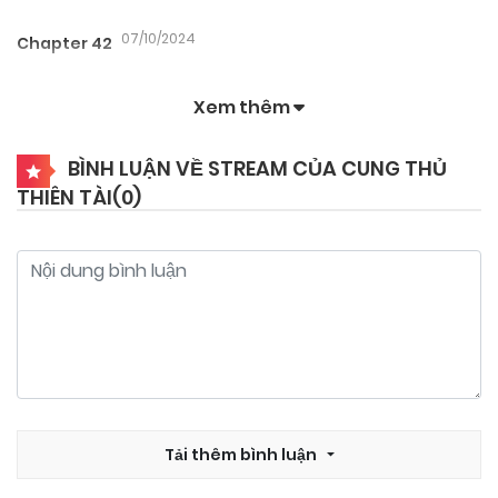
07/10/2024
Chapter 42
Xem thêm
24/09/2024
Chapter 41
BÌNH LUẬN VỀ STREAM CỦA CUNG THỦ
THIÊN TÀI(
0
)
24/09/2024
Chapter 40
24/09/2024
Chapter 39
24/09/2024
Chapter 38
24/09/2024
Chapter 37
Tải thêm bình luận