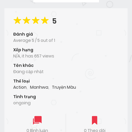
5
Đánh giá
Average
5
/
5
out of
1
Xếp hạng
N/A, it has 657 views
Tên khác
Đang cập nhật
Thể loại
Action
,
Manhwa
,
Truyện Màu
Tình trạng
ongoing
0 Bình luận
0 Theo dõi