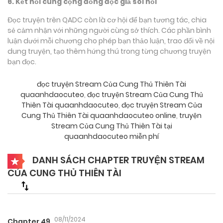
6. Kết nối cùng cộng đồng độc giả sôi nổi
Đọc truyện trên QADC còn là cơ hội để bạn tương tác, chia
sẻ cảm nhận với những người cùng sở thích. Các phần bình
luận dưới mỗi chương cho phép bạn thảo luận, trao đổi về nội
dung truyện, tạo thêm hứng thú trong từng chương truyện
bạn đọc.
đọc truyện Stream Của Cung Thủ Thiên Tài
quaanhdaocuteo
,
đọc truyện Stream Của Cung Thủ
Thiên Tài quaanhdaocuteo
,
đọc truyện Stream Của
Cung Thủ Thiên Tài quaanhdaocuteo online
,
truyện
Stream Của Cung Thủ Thiên Tài tại
quaanhdaocuteo miễn phí
DANH SÁCH CHAPTER TRUYỆN STREAM
CỦA CUNG THỦ THIÊN TÀI
08/11/2024
Chapter 49