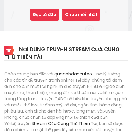
Đọc từ đầu
Chap mới nhất
NỘI DUNG TRUYỆN STREAM CỦA CUNG
THỦ THIÊN TÀI
Chào mừng bạn đến với
quaanhdaocuteo
– nơi lý tưởng
cho các tín đồ truyện tranh online! Tại đây, chúng tôi đem
đến cho bạn một trải nghiệm đọc truyện tối ưu với giao diện
mượt mà, thân thiện, mang đến sự thoải mái và liền mạch
trong từng trang truyện.QADC sở hữu kho truyện phong phú
với nhiều thể loại, từ đam mỹ, cổ đại, ngôn tình, hành động,
phiêu lưu, kinh dị cho đến hài hước, lãng mạn, và xuyên
không, chắc chắn sẽ đáp ứng mọi sở thích của bạn.
Với bộ truyện
Stream Của Cung Thủ Thiên Tài
, bạn sẽ được
đắm chìm vào một thế giới đầy sắc màu với cốt truyện lôi