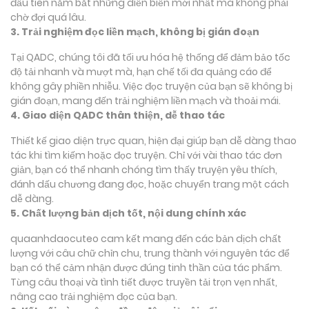
đầu tiên nắm bắt những diễn biến mới nhất mà không phải
chờ đợi quá lâu.
3. Trải nghiệm đọc liền mạch, không bị gián đoạn
Tại QADC, chúng tôi đã tối ưu hóa hệ thống để đảm bảo tốc
độ tải nhanh và mượt mà, hạn chế tối đa quảng cáo để
không gây phiền nhiễu. Việc đọc truyện của bạn sẽ không bị
gián đoạn, mang đến trải nghiệm liền mạch và thoải mái.
4. Giao diện QADC thân thiện, dễ thao tác
Thiết kế giao diện trực quan, hiện đại giúp bạn dễ dàng thao
tác khi tìm kiếm hoặc đọc truyện. Chỉ với vài thao tác đơn
giản, bạn có thể nhanh chóng tìm thấy truyện yêu thích,
đánh dấu chương đang đọc, hoặc chuyển trang một cách
dễ dàng.
5. Chất lượng bản dịch tốt, nội dung chính xác
quaanhdaocuteo cam kết mang đến các bản dịch chất
lượng với câu chữ chỉn chu, trung thành với nguyên tác để
bạn có thể cảm nhận được đúng tinh thần của tác phẩm.
Từng câu thoại và tình tiết được truyền tải trọn vẹn nhất,
nâng cao trải nghiệm đọc của bạn.