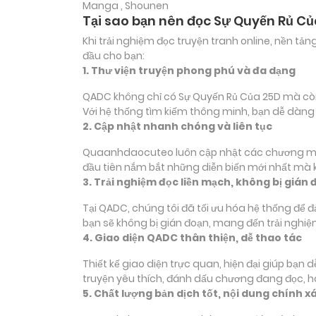
Manga , Shounen
Tại sao bạn nên đọc Sự Quyến Rủ C
Khi trải nghiệm đọc truyện tranh online, nền t
đầu cho bạn:
1. Thư viện truyện phong phú và đa dạng
QADC không chỉ có Sự Quyến Rủ Của 25D mà còn s
Với hệ thống tìm kiếm thông minh, bạn dễ dàng
2. Cập nhật nhanh chóng và liên tục
Quaanhdaocuteo luôn cập nhật các chương mới c
đầu tiên nắm bắt những diễn biến mới nhất mà k
3. Trải nghiệm đọc liền mạch, không bị gián 
Tại QADC, chúng tôi đã tối ưu hóa hệ thống để 
bạn sẽ không bị gián đoạn, mang đến trải nghiệ
4. Giao diện QADC thân thiện, dễ thao tác
Thiết kế giao diện trực quan, hiện đại giúp bạn
truyện yêu thích, đánh dấu chương đang đọc, 
5. Chất lượng bản dịch tốt, nội dung chính x