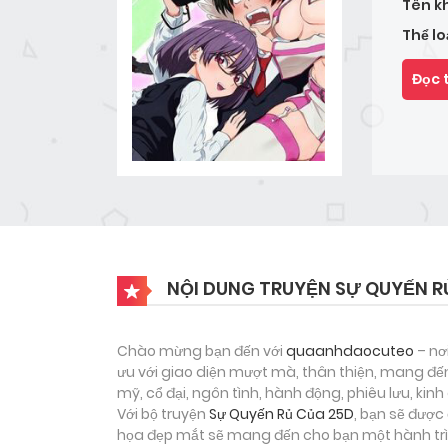
Tên k
Thể lo
Đọc 
NỘI DUNG TRUYỆN SỰ QUYẾN R
Chào mừng bạn đến với
quaanhdaocuteo
– nơ
ưu với giao diện mượt mà, thân thiện, mang đến
mỹ, cổ đại, ngôn tình, hành động, phiêu lưu, ki
Với bộ truyện
Sự Quyến Rủ Của 25D
, bạn sẽ được
họa đẹp mắt sẽ mang đến cho bạn một hành trìn