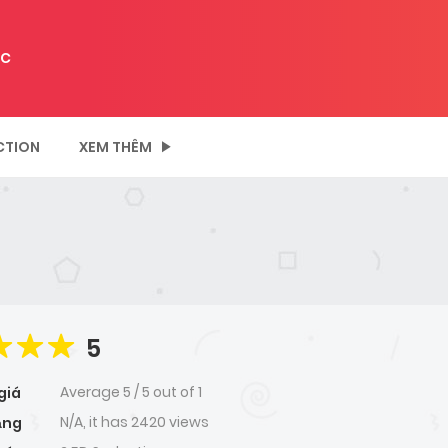
C
CTION
XEM THÊM
5
Average
5
/
5
out of
1
giá
N/A, it has 2420 views
ạng