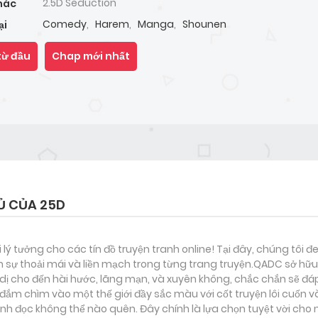
2.5D Seduction
hác
Comedy
,
Harem
,
Manga
,
Shounen
ại
từ đầu
Chap mới nhất
Ủ CỦA 25D
i lý tưởng cho các tín đồ truyện tranh online! Tại đây, chúng tôi 
 sự thoải mái và liền mạch trong từng trang truyện.QADC sở hữu 
nh dị cho đến hài hước, lãng mạn, và xuyên không, chắc chắn sẽ đá
 đắm chìm vào một thế giới đầy sắc màu với cốt truyện lôi cuốn v
h đọc không thể nào quên. Đây chính là lựa chọn tuyệt vời cho