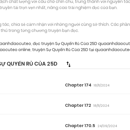
 chất lượng với câu chữ chỉn chu, trung thành với nguyên tác
truyền tải trọn vẹn nhất, nâng cao trải nghiệm đọc của bạn.
g tác, chia sẻ cảm nhận với những người cùng sở thích. Các phầ
g thú trong từng chương truyện bạn đọc.
quaanhdaocuteo
,
đọc truyện Sự Quyến Rủ Của 25D quaanhdaocu
ocuteo online
,
truyện Sự Quyến Rủ Của 25D tại quaanhdaocute
SỰ QUYẾN RỦ CỦA 25D
Chapter 174
18/11/2024
Chapter 172
18/11/2024
Chapter 170.5
24/09/2024