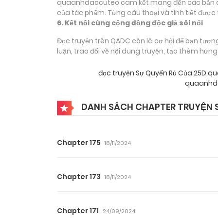
quaanhdaocuteo cam kết mang đến các bản dịch
của tác phẩm. Từng câu thoại và tình tiết được 
6. Kết nối cùng cộng đồng độc giả sôi nổi
Đọc truyện trên QADC còn là cơ hội để bạn tươn
luận, trao đổi về nội dung truyện, tạo thêm hứn
đọc truyện Sự Quyến Rủ Của 25D 
quaanhda
DANH SÁCH CHAPTER TRUYỆN 
Chapter 175
18/11/2024
Chapter 173
18/11/2024
Chapter 171
24/09/2024