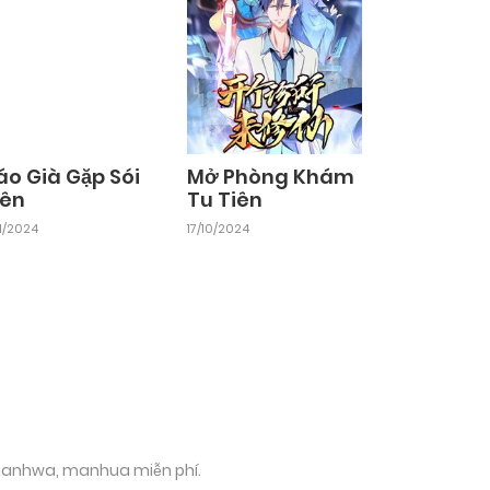
áo Già Gặp Sói
Mở Phòng Khám
iên
Tu Tiên
11/2024
17/10/2024
 manhwa, manhua miễn phí.