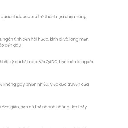
hiến quaanhdaocuteo trở thành lựa chọn hàng
 ngôn tình đến hài hước, kinh dị và lãng mạn.
đáo đến đâu
 kỳ chi tiết nào. Với QADC, bạn luôn là người
ể không gây phiền nhiễu. Việc đọc truyện của
tác đơn giản, bạn có thể nhanh chóng tìm thấy