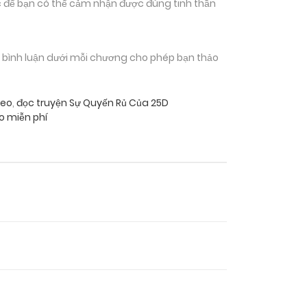
 để bạn có thể cảm nhận được đúng tinh thần
n bình luận dưới mỗi chương cho phép bạn thảo
teo
,
đọc truyện Sự Quyến Rủ Của 25D
o miễn phí