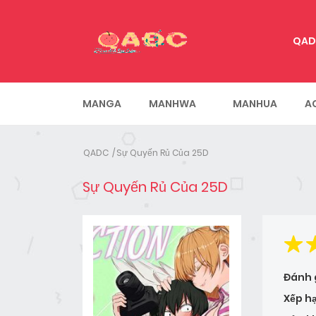
QAD
MANGA
MANHWA
MANHUA
A
QADC
Sự Quyến Rủ Của 25D
Sự Quyến Rủ Của 25D
Đánh 
Xếp h