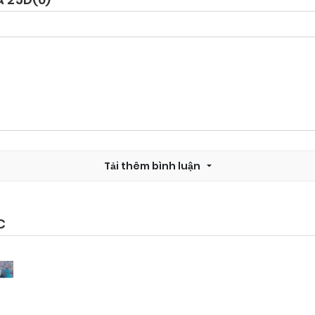
Chapter 158
24/09/2024
Chapter 156
24/09/2024
Chapter 154
24/09/2024
Tải thêm bình luận
Chapter 152
24/09/2024
Chapter 150
24/09/2024
C
Chapter 148
24/09/2024
Chapter 146