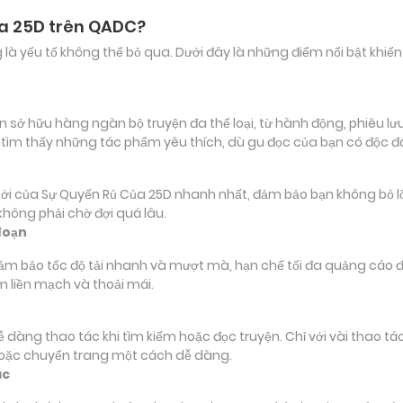
ủa 25D trên QADC?
ảng là yếu tố không thể bỏ qua. Dưới đây là những điểm nổi bật k
ở hữu hàng ngàn bộ truyện đa thể loại, từ hành động, phiêu lưu,
 tìm thấy những tác phẩm yêu thích, dù gu đọc của bạn có độc 
ủa Sự Quyến Rủ Của 25D nhanh nhất, đảm bảo bạn không bỏ lỡ bất
hông phải chờ đợi quá lâu.
đoạn
đảm bảo tốc độ tải nhanh và mượt mà, hạn chế tối đa quảng cáo đ
m liền mạch và thoải mái.
 dễ dàng thao tác khi tìm kiếm hoặc đọc truyện. Chỉ với vài thao 
hoặc chuyển trang một cách dễ dàng.
ác