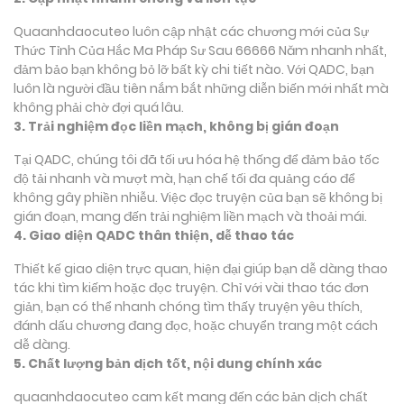
Quaanhdaocuteo luôn cập nhật các chương mới của Sự
Thức Tỉnh Của Hắc Ma Pháp Sư Sau 66666 Năm nhanh nhất,
đảm bảo bạn không bỏ lỡ bất kỳ chi tiết nào. Với QADC, bạn
luôn là người đầu tiên nắm bắt những diễn biến mới nhất mà
không phải chờ đợi quá lâu.
3. Trải nghiệm đọc liền mạch, không bị gián đoạn
Tại QADC, chúng tôi đã tối ưu hóa hệ thống để đảm bảo tốc
độ tải nhanh và mượt mà, hạn chế tối đa quảng cáo để
không gây phiền nhiễu. Việc đọc truyện của bạn sẽ không bị
gián đoạn, mang đến trải nghiệm liền mạch và thoải mái.
4. Giao diện QADC thân thiện, dễ thao tác
Thiết kế giao diện trực quan, hiện đại giúp bạn dễ dàng thao
tác khi tìm kiếm hoặc đọc truyện. Chỉ với vài thao tác đơn
giản, bạn có thể nhanh chóng tìm thấy truyện yêu thích,
đánh dấu chương đang đọc, hoặc chuyển trang một cách
dễ dàng.
5. Chất lượng bản dịch tốt, nội dung chính xác
quaanhdaocuteo cam kết mang đến các bản dịch chất