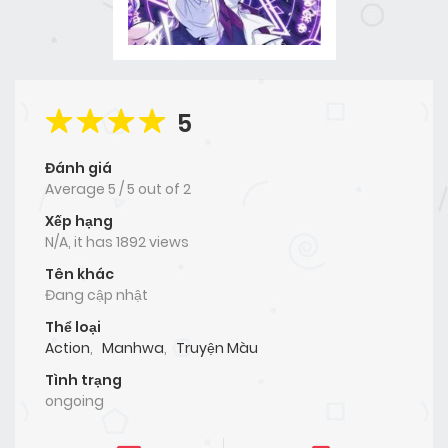
5
Đánh giá
Average
5
/
5
out of
2
Xếp hạng
N/A, it has 1892 views
Tên khác
Đang cập nhật
Thể loại
Action
,
Manhwa
,
Truyện Màu
Tình trạng
ongoing