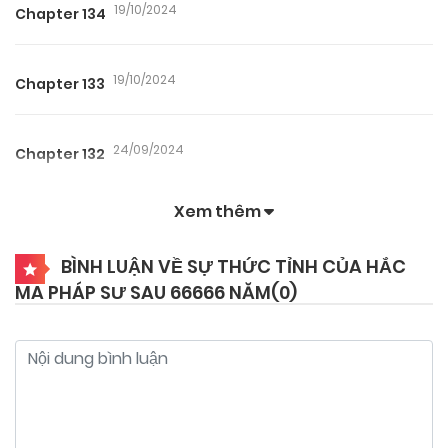
19/10/2024
Chapter 134
19/10/2024
Chapter 133
24/09/2024
Chapter 132
Xem thêm
24/09/2024
Chapter 131
BÌNH LUẬN VỀ SỰ THỨC TỈNH CỦA HẮC
MA PHÁP SƯ SAU 66666 NĂM(
0
)
24/09/2024
Chapter 130
24/09/2024
Chapter 129
24/09/2024
Chapter 128