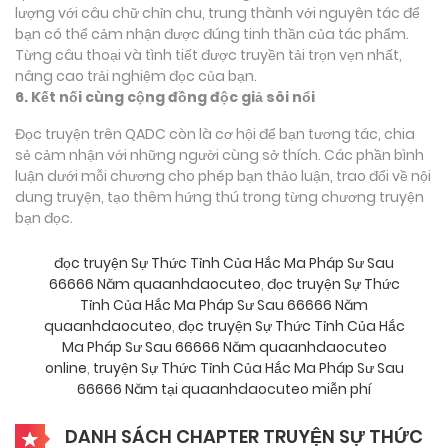
lượng với câu chữ chỉn chu, trung thành với nguyên tác để
bạn có thể cảm nhận được đúng tinh thần của tác phẩm.
Từng câu thoại và tình tiết được truyền tải trọn vẹn nhất,
nâng cao trải nghiệm đọc của bạn.
6. Kết nối cùng cộng đồng độc giả sôi nổi
Đọc truyện trên QADC còn là cơ hội để bạn tương tác, chia
sẻ cảm nhận với những người cùng sở thích. Các phần bình
luận dưới mỗi chương cho phép bạn thảo luận, trao đổi về nội
dung truyện, tạo thêm hứng thú trong từng chương truyện
bạn đọc.
đọc truyện Sự Thức Tỉnh Của Hắc Ma Pháp Sư Sau
66666 Năm quaanhdaocuteo
,
đọc truyện Sự Thức
Tỉnh Của Hắc Ma Pháp Sư Sau 66666 Năm
quaanhdaocuteo
,
đọc truyện Sự Thức Tỉnh Của Hắc
Ma Pháp Sư Sau 66666 Năm quaanhdaocuteo
online
,
truyện Sự Thức Tỉnh Của Hắc Ma Pháp Sư Sau
66666 Năm tại quaanhdaocuteo miễn phí
DANH SÁCH CHAPTER TRUYỆN SỰ THỨC