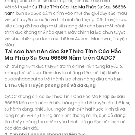
không, chắc chắn sẽ đáp ứng mọi sở thích của bạn.
Với bộ truyện
Sự Thức Tỉnh Của Hắc Ma Pháp Sư Sau 66666
Năm
, bạn sẽ được đắm chìm vào một thế giới đầy sắc màu
với cốt truyện lôi cuốn và hình ảnh ấn tượng. Cốt truyện sâu
sắc cùng đồ họa đẹp mắt sẽ mang đến cho bạn một hành
trình đọc không thể nào quên. Đây chính là lựa chọn tuyệt
vời cho những ai đam mê thể loại
Action , Manhwa , Truyện
Màu
Tại sao bạn nên đọc Sự Thức Tỉnh Của Hắc
Ma Pháp Sư Sau 66666 Năm trên QADC?
Khi trải nghiệm đọc truyện tranh online, nền tảng là yếu tố
không thể bỏ qua. Dưới đây là những điểm nổi bật khiến
quaanhdaocuteo trở thành lựa chọn hàng đầu cho bạn:
1. Thư viện truyện phong phú và đa dạng
QADC không chỉ có Sự Thức Tỉnh Của Hắc Ma Pháp Sư Sau
66666 Năm mà còn sở hữu hàng ngàn bộ truyện đa thể loại,
từ hành động, phiêu lưu, ngôn tình đến hài hước, kinh dị và
lãng mạn. Với hệ thống tìm kiếm thông minh, bạn dễ dàng
tìm thấy những tác phẩm yêu thích, dù gu đọc của bạn có
độc đáo đến đâu
2. Cập nhật nhanh chóng và liên tục