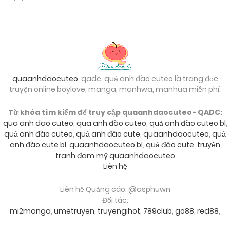
24/09/2024
Chapter 108
24/09/2024
Chapter 107
quaanhdaocuteo
, qadc, quả anh đào cuteo là trang đọc
truyện online boylove, manga, manhwa, manhua miễn phí.
24/09/2024
Chapter 106
Từ khóa tìm kiếm để truy cập quaanhdaocuteo- QADC:
qua anh dao cuteo
,
qua anh đào cuteo
,
quả anh đào cuteo bl
,
24/09/2024
Chapter 105
quả anh đào cuteo
,
quả anh đào cute
,
quaanhdaocuteo
,
quả
anh đào cute bl
,
quaanhdaocuteo bl
,
quả đào cute
,
truyện
tranh đam mỹ quaanhdaocuteo
24/09/2024
Chapter 104
Liên hệ
Liên hệ Quảng cáo: @asphuwn
24/09/2024
Đối tác:
Chapter 103
mi2manga
,
umetruyen
,
truyengihot
,
789club
,
go88
,
red88
,
sunwin
,
hitclub
,
debet
,
nhà cái uy tín
,
game bài đổi thưởng
,