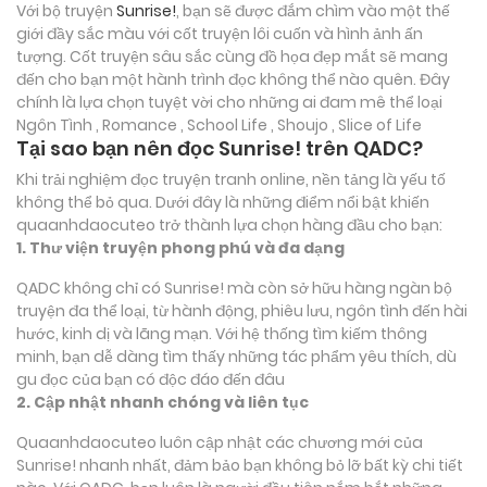
Với bộ truyện
Sunrise!
, bạn sẽ được đắm chìm vào một thế
giới đầy sắc màu với cốt truyện lôi cuốn và hình ảnh ấn
tượng. Cốt truyện sâu sắc cùng đồ họa đẹp mắt sẽ mang
đến cho bạn một hành trình đọc không thể nào quên. Đây
chính là lựa chọn tuyệt vời cho những ai đam mê thể loại
Ngôn Tình , Romance , School Life , Shoujo , Slice of Life
Tại sao bạn nên đọc Sunrise! trên QADC?
Khi trải nghiệm đọc truyện tranh online, nền tảng là yếu tố
không thể bỏ qua. Dưới đây là những điểm nổi bật khiến
quaanhdaocuteo trở thành lựa chọn hàng đầu cho bạn:
1. Thư viện truyện phong phú và đa dạng
QADC không chỉ có Sunrise! mà còn sở hữu hàng ngàn bộ
truyện đa thể loại, từ hành động, phiêu lưu, ngôn tình đến hài
hước, kinh dị và lãng mạn. Với hệ thống tìm kiếm thông
minh, bạn dễ dàng tìm thấy những tác phẩm yêu thích, dù
gu đọc của bạn có độc đáo đến đâu
2. Cập nhật nhanh chóng và liên tục
Quaanhdaocuteo luôn cập nhật các chương mới của
Sunrise! nhanh nhất, đảm bảo bạn không bỏ lỡ bất kỳ chi tiết