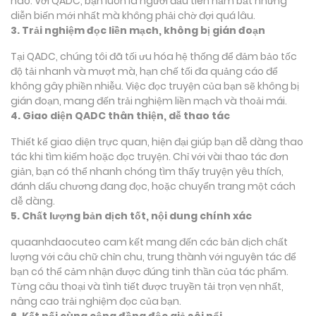
nào. Với QADC, bạn luôn là người đầu tiên nắm bắt những
diễn biến mới nhất mà không phải chờ đợi quá lâu.
3. Trải nghiệm đọc liền mạch, không bị gián đoạn
Tại QADC, chúng tôi đã tối ưu hóa hệ thống để đảm bảo tốc
độ tải nhanh và mượt mà, hạn chế tối đa quảng cáo để
không gây phiền nhiễu. Việc đọc truyện của bạn sẽ không bị
gián đoạn, mang đến trải nghiệm liền mạch và thoải mái.
4. Giao diện QADC thân thiện, dễ thao tác
Thiết kế giao diện trực quan, hiện đại giúp bạn dễ dàng thao
tác khi tìm kiếm hoặc đọc truyện. Chỉ với vài thao tác đơn
giản, bạn có thể nhanh chóng tìm thấy truyện yêu thích,
đánh dấu chương đang đọc, hoặc chuyển trang một cách
dễ dàng.
5. Chất lượng bản dịch tốt, nội dung chính xác
quaanhdaocuteo cam kết mang đến các bản dịch chất
lượng với câu chữ chỉn chu, trung thành với nguyên tác để
bạn có thể cảm nhận được đúng tinh thần của tác phẩm.
Từng câu thoại và tình tiết được truyền tải trọn vẹn nhất,
nâng cao trải nghiệm đọc của bạn.
6. Kết nối cùng cộng đồng độc giả sôi nổi