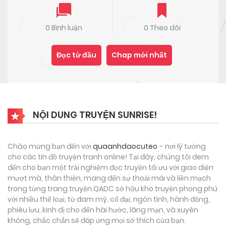
0 Bình luận
0 Theo dõi
Đọc từ đầu
Chap mới nhất
NỘI DUNG TRUYỆN SUNRISE!
Chào mừng bạn đến với
quaanhdaocuteo
– nơi lý tưởng
cho các tín đồ truyện tranh online! Tại đây, chúng tôi đem
đến cho bạn một trải nghiệm đọc truyện tối ưu với giao diện
mượt mà, thân thiện, mang đến sự thoải mái và liền mạch
trong từng trang truyện.QADC sở hữu kho truyện phong phú
với nhiều thể loại, từ đam mỹ, cổ đại, ngôn tình, hành động,
phiêu lưu, kinh dị cho đến hài hước, lãng mạn, và xuyên
không, chắc chắn sẽ đáp ứng mọi sở thích của bạn.