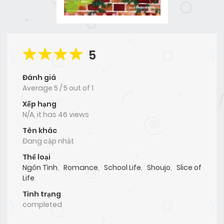
5
Đánh giá
Average
5
/
5
out of
1
Xếp hạng
N/A, it has 46 views
Tên khác
Đang cập nhật
Thể loại
Ngôn Tình
,
Romance
,
School Life
,
Shoujo
,
Slice of
Life
Tình trạng
completed