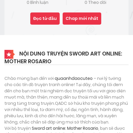
0 Bình luận
0 Theo dõi
Đọc từ đầu
Chap mới nhất
NỘI DUNG TRUYỆN SWORD ART ONLINE:
MOTHER ROSARIO
Chào mừng bạn đến với
quaanhdaocuteo
– nơi lý tưởng
cho các tín đồ truyện tranh online! Tại đây, chúng tôi đem
đến cho bạn một trải nghiệm đọc truyện tối ưu với giao diện
mượt mà, thân thiện, mang đến sự thoải mái và liền mạch
trong từng trang truyện.QADC sở hữu kho truyện phong phú
với nhiều thể loại, từ đam mỹ, cổ đại, ngôn tình, hành động,
phiêu lưu, kinh dị cho đến hài hước, lãng mạn, và xuyên
không, chắc chắn sẽ đáp ứng mọi sở thích của bạn.
Với bộ truyện
Sword art online: Mother Rosario
, bạn sẽ được