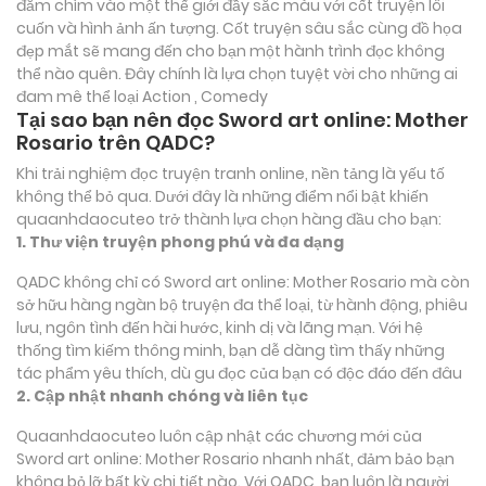
đắm chìm vào một thế giới đầy sắc màu với cốt truyện lôi
cuốn và hình ảnh ấn tượng. Cốt truyện sâu sắc cùng đồ họa
đẹp mắt sẽ mang đến cho bạn một hành trình đọc không
thể nào quên. Đây chính là lựa chọn tuyệt vời cho những ai
đam mê thể loại
Action , Comedy
Tại sao bạn nên đọc Sword art online: Mother
Rosario trên QADC?
Khi trải nghiệm đọc truyện tranh online, nền tảng là yếu tố
không thể bỏ qua. Dưới đây là những điểm nổi bật khiến
quaanhdaocuteo trở thành lựa chọn hàng đầu cho bạn:
1. Thư viện truyện phong phú và đa dạng
QADC không chỉ có Sword art online: Mother Rosario mà còn
sở hữu hàng ngàn bộ truyện đa thể loại, từ hành động, phiêu
lưu, ngôn tình đến hài hước, kinh dị và lãng mạn. Với hệ
thống tìm kiếm thông minh, bạn dễ dàng tìm thấy những
tác phẩm yêu thích, dù gu đọc của bạn có độc đáo đến đâu
2. Cập nhật nhanh chóng và liên tục
Quaanhdaocuteo luôn cập nhật các chương mới của
Sword art online: Mother Rosario nhanh nhất, đảm bảo bạn
không bỏ lỡ bất kỳ chi tiết nào. Với QADC, bạn luôn là người