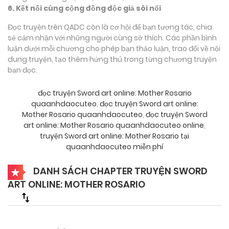
6. Kết nối cùng cộng đồng độc giả sôi nổi
Đọc truyện trên QADC còn là cơ hội để bạn tương tác, chia
sẻ cảm nhận với những người cùng sở thích. Các phần bình
luận dưới mỗi chương cho phép bạn thảo luận, trao đổi về nội
dung truyện, tạo thêm hứng thú trong từng chương truyện
bạn đọc.
đọc truyện Sword art online: Mother Rosario
quaanhdaocuteo
,
đọc truyện Sword art online:
Mother Rosario quaanhdaocuteo
,
đọc truyện Sword
art online: Mother Rosario quaanhdaocuteo online
,
truyện Sword art online: Mother Rosario tại
quaanhdaocuteo miễn phí
DANH SÁCH CHAPTER TRUYỆN SWORD
ART ONLINE: MOTHER ROSARIO