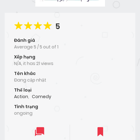
5
Đánh giá
Average
5
/
5
out of
1
Xếp hạng
N/A, it has 21 views
Tên khác
Đang cập nhật
Thể loại
Action
,
Comedy
Tình trạng
ongoing