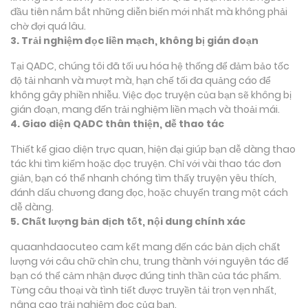
đầu tiên nắm bắt những diễn biến mới nhất mà không phải
chờ đợi quá lâu.
3. Trải nghiệm đọc liền mạch, không bị gián đoạn
Tại QADC, chúng tôi đã tối ưu hóa hệ thống để đảm bảo tốc
độ tải nhanh và mượt mà, hạn chế tối đa quảng cáo để
không gây phiền nhiễu. Việc đọc truyện của bạn sẽ không bị
gián đoạn, mang đến trải nghiệm liền mạch và thoải mái.
4. Giao diện QADC thân thiện, dễ thao tác
Thiết kế giao diện trực quan, hiện đại giúp bạn dễ dàng thao
tác khi tìm kiếm hoặc đọc truyện. Chỉ với vài thao tác đơn
giản, bạn có thể nhanh chóng tìm thấy truyện yêu thích,
đánh dấu chương đang đọc, hoặc chuyển trang một cách
dễ dàng.
5. Chất lượng bản dịch tốt, nội dung chính xác
quaanhdaocuteo cam kết mang đến các bản dịch chất
lượng với câu chữ chỉn chu, trung thành với nguyên tác để
bạn có thể cảm nhận được đúng tinh thần của tác phẩm.
Từng câu thoại và tình tiết được truyền tải trọn vẹn nhất,
nâng cao trải nghiệm đọc của bạn.