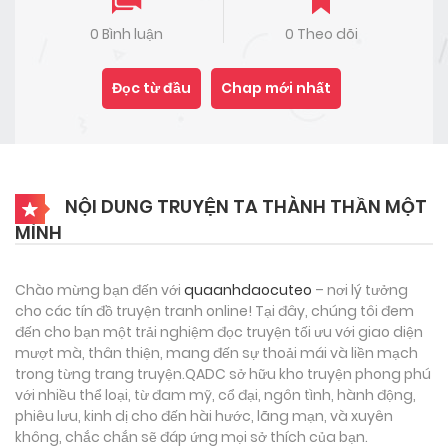
0 Bình luận
0 Theo dõi
Đọc từ đầu
Chap mới nhất
NỘI DUNG TRUYỆN TA THÀNH THẦN MỘT
MÌNH
Chào mừng bạn đến với
quaanhdaocuteo
– nơi lý tưởng
cho các tín đồ truyện tranh online! Tại đây, chúng tôi đem
đến cho bạn một trải nghiệm đọc truyện tối ưu với giao diện
mượt mà, thân thiện, mang đến sự thoải mái và liền mạch
trong từng trang truyện.QADC sở hữu kho truyện phong phú
với nhiều thể loại, từ đam mỹ, cổ đại, ngôn tình, hành động,
phiêu lưu, kinh dị cho đến hài hước, lãng mạn, và xuyên
không, chắc chắn sẽ đáp ứng mọi sở thích của bạn.