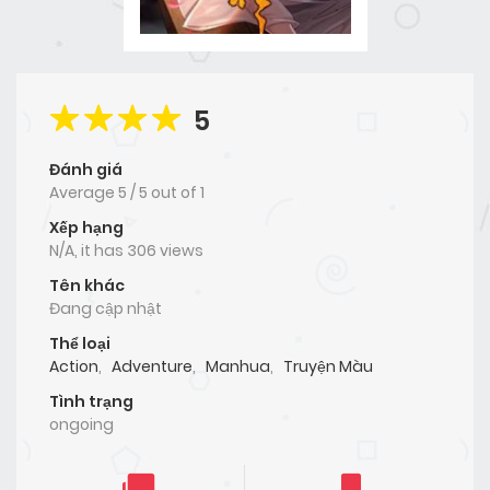
5
Đánh giá
Average
5
/
5
out of
1
Xếp hạng
N/A, it has 306 views
Tên khác
Đang cập nhật
Thể loại
Action
,
Adventure
,
Manhua
,
Truyện Màu
Tình trạng
ongoing