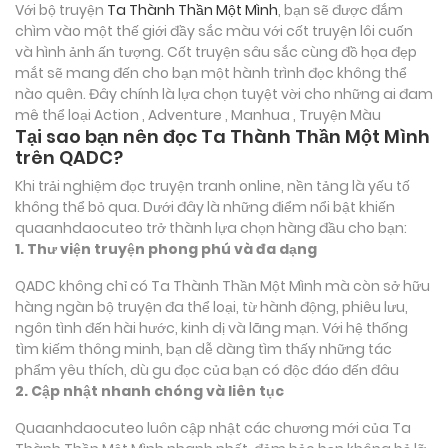
Với bộ truyện
Ta Thành Thần Một Mình
, bạn sẽ được đắm
chìm vào một thế giới đầy sắc màu với cốt truyện lôi cuốn
và hình ảnh ấn tượng. Cốt truyện sâu sắc cùng đồ họa đẹp
mắt sẽ mang đến cho bạn một hành trình đọc không thể
nào quên. Đây chính là lựa chọn tuyệt vời cho những ai đam
mê thể loại
Action , Adventure , Manhua , Truyện Màu
Tại sao bạn nên đọc Ta Thành Thần Một Mình
trên QADC?
Khi trải nghiệm đọc truyện tranh online, nền tảng là yếu tố
không thể bỏ qua. Dưới đây là những điểm nổi bật khiến
quaanhdaocuteo trở thành lựa chọn hàng đầu cho bạn:
1. Thư viện truyện phong phú và đa dạng
QADC không chỉ có Ta Thành Thần Một Mình mà còn sở hữu
hàng ngàn bộ truyện đa thể loại, từ hành động, phiêu lưu,
ngôn tình đến hài hước, kinh dị và lãng mạn. Với hệ thống
tìm kiếm thông minh, bạn dễ dàng tìm thấy những tác
phẩm yêu thích, dù gu đọc của bạn có độc đáo đến đâu
2. Cập nhật nhanh chóng và liên tục
Quaanhdaocuteo luôn cập nhật các chương mới của Ta