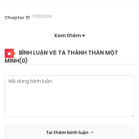
17/10/2024
Chapter 31
Xem thêm
17/10/2024
Chapter 30
BÌNH LUẬN VỀ TA THÀNH THẦN MỘT
MÌNH(
0
)
17/10/2024
Chapter 29
17/10/2024
Chapter 28
17/10/2024
Chapter 27
17/10/2024
Chapter 26
Tải thêm bình luận