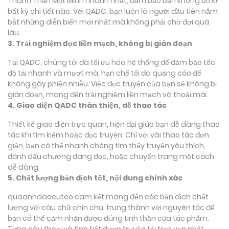
Thành Thần Một Mình nhanh nhất, đảm bảo bạn không bỏ lỡ
bất kỳ chi tiết nào. Với QADC, bạn luôn là người đầu tiên nắm
bắt những diễn biến mới nhất mà không phải chờ đợi quá
lâu.
3. Trải nghiệm đọc liền mạch, không bị gián đoạn
Tại QADC, chúng tôi đã tối ưu hóa hệ thống để đảm bảo tốc
độ tải nhanh và mượt mà, hạn chế tối đa quảng cáo để
không gây phiền nhiễu. Việc đọc truyện của bạn sẽ không bị
gián đoạn, mang đến trải nghiệm liền mạch và thoải mái.
4. Giao diện QADC thân thiện, dễ thao tác
Thiết kế giao diện trực quan, hiện đại giúp bạn dễ dàng thao
tác khi tìm kiếm hoặc đọc truyện. Chỉ với vài thao tác đơn
giản, bạn có thể nhanh chóng tìm thấy truyện yêu thích,
đánh dấu chương đang đọc, hoặc chuyển trang một cách
dễ dàng.
5. Chất lượng bản dịch tốt, nội dung chính xác
quaanhdaocuteo cam kết mang đến các bản dịch chất
lượng với câu chữ chỉn chu, trung thành với nguyên tác để
bạn có thể cảm nhận được đúng tinh thần của tác phẩm.
Từng câu thoại và tình tiết được truyền tải trọn vẹn nhất,