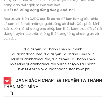
nâng cao trải nghiệm đọc của bạn.
6. Kết nối cùng cộng đồng độc giả sôi nổi
Đọc truyện trên QADC còn là cơ hội để bạn tương tác, chia
sẻ cảm nhận với những người cùng sở thích. Các phần bình
luận dưới mỗi chương cho phép bạn thảo luận, trao đổi về nội
dung truyện, tạo thêm hứng thú trong từng chương truyện
bạn đọc.
đọc truyện Ta Thành Thần Một Mình
quaanhdaocuteo
,
đọc truyện Ta Thành Thần Một
Mình quaanhdaocuteo
,
đọc truyện Ta Thành Thần
Một Mình quaanhdaocuteo online
,
truyện Ta Thành
Thần Một Mình tại quaanhdaocuteo miễn phí
DANH SÁCH CHAPTER TRUYỆN TA THÀNH
THẦN MỘT MÌNH