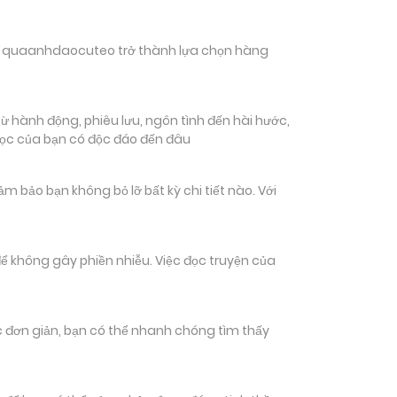
hiến quaanhdaocuteo trở thành lựa chọn hàng
 hành động, phiêu lưu, ngôn tình đến hài hước,
đọc của bạn có độc đáo đến đâu
ảo bạn không bỏ lỡ bất kỳ chi tiết nào. Với
ể không gây phiền nhiễu. Việc đọc truyện của
tác đơn giản, bạn có thể nhanh chóng tìm thấy