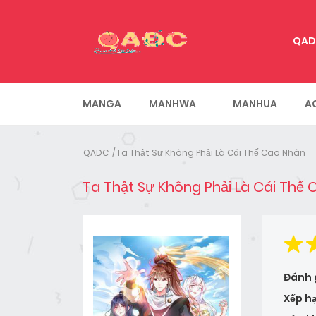
QAD
MANGA
MANHWA
MANHUA
A
QADC
Ta Thật Sự Không Phải Là Cái Thế Cao Nhân
Ta Thật Sự Không Phải Là Cái Thế
Đánh 
Xếp h