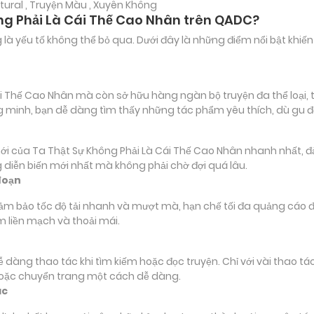
ural , Truyện Màu , Xuyên Không
ông Phải Là Cái Thế Cao Nhân trên QADC?
ảng là yếu tố không thể bỏ qua. Dưới đây là những điểm nổi bật k
 Thế Cao Nhân mà còn sở hữu hàng ngàn bộ truyện đa thể loại, từ
ông minh, bạn dễ dàng tìm thấy những tác phẩm yêu thích, dù gu 
ủa Ta Thật Sự Không Phải Là Cái Thế Cao Nhân nhanh nhất, đảm b
 diễn biến mới nhất mà không phải chờ đợi quá lâu.
đoạn
đảm bảo tốc độ tải nhanh và mượt mà, hạn chế tối đa quảng cáo đ
m liền mạch và thoải mái.
 dễ dàng thao tác khi tìm kiếm hoặc đọc truyện. Chỉ với vài thao 
hoặc chuyển trang một cách dễ dàng.
ác