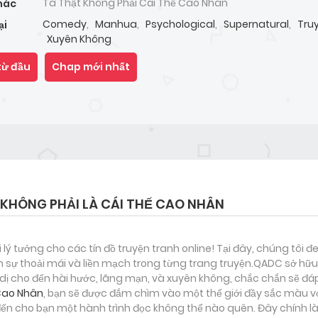
Ta Thật Không Phải Cái Thế Cao Nhân
hác
Comedy
,
Manhua
,
Psychological
,
Supernatural
,
Tru
ại
Xuyên Không
từ đầu
Chap mới nhất
KHÔNG PHẢI LÀ CÁI THẾ CAO NHÂN
i lý tưởng cho các tín đồ truyện tranh online! Tại đây, chúng tôi 
 sự thoải mái và liền mạch trong từng trang truyện.QADC sở hữu 
nh dị cho đến hài hước, lãng mạn, và xuyên không, chắc chắn sẽ đá
 Cao Nhân
, bạn sẽ được đắm chìm vào một thế giới đầy sắc màu với
n cho bạn một hành trình đọc không thể nào quên. Đây chính là