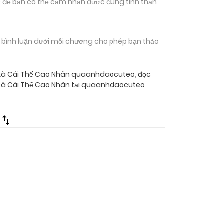
 để bạn có thể cảm nhận được đúng tinh thần
n bình luận dưới mỗi chương cho phép bạn thảo
i Là Cái Thế Cao Nhân quaanhdaocuteo
,
đọc
 Là Cái Thế Cao Nhân tại quaanhdaocuteo