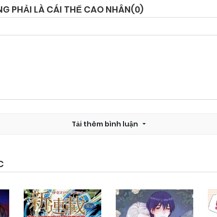
NG PHẢI LÀ CÁI THẾ CAO NHÂN(
0
)
Chapter 23
25/09/2024
Chapter 21
25/09/2024
Chapter 19
25/09/2024
Tải thêm bình luận
Chapter 17
25/09/2024
Chapter 15
25/09/2024
C
Chapter 13
25/09/2024