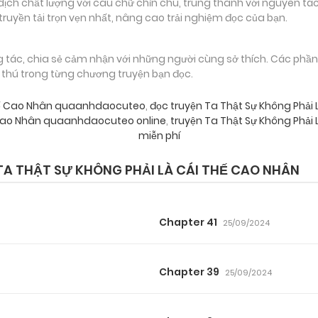
 chất lượng với câu chữ chỉn chu, trung thành với nguyên tác
truyền tải trọn vẹn nhất, nâng cao trải nghiệm đọc của bạn.
g tác, chia sẻ cảm nhận với những người cùng sở thích. Các phầ
g thú trong từng chương truyện bạn đọc.
 Thế Cao Nhân quaanhdaocuteo
,
đọc truyện Ta Thật Sự Không Phả
ế Cao Nhân quaanhdaocuteo online
,
truyện Ta Thật Sự Không Phải
miễn phí
A THẬT SỰ KHÔNG PHẢI LÀ CÁI THẾ CAO NHÂN
Chapter 41
25/09/2024
Chapter 39
25/09/2024