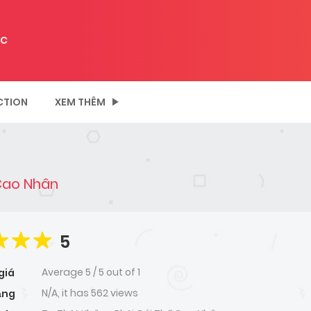
C
CTION
XEM THÊM
 Cao Nhân
5
Average
5
/
5
out of
1
giá
N/A, it has 562 views
ạng