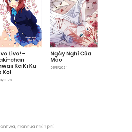
ve Live! -
Ngày Nghỉ Của
aki-chan
Mèo
waii Ka Ki Ku
08/11/2024
e Ko!
11/2024
 manhwa, manhua miễn phí.