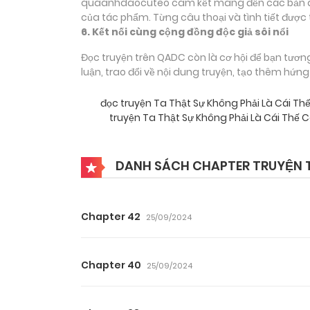
quaanhdaocuteo cam kết mang đến các bản dịch
của tác phẩm. Từng câu thoại và tình tiết được 
6. Kết nối cùng cộng đồng độc giả sôi nổi
Đọc truyện trên QADC còn là cơ hội để bạn tươn
luận, trao đổi về nội dung truyện, tạo thêm hứn
đọc truyện Ta Thật Sự Không Phải Là Cái
truyện Ta Thật Sự Không Phải Là Cái Th
DANH SÁCH CHAPTER TRUYỆN T
Chapter 42
25/09/2024
Chapter 40
25/09/2024