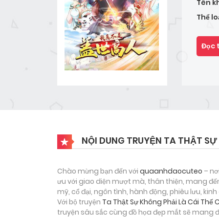
Tên k
Thể lo
Đọc 
NỘI DUNG TRUYỆN TA THẬT SỰ 
Chào mừng bạn đến với
quaanhdaocuteo
– nơ
ưu với giao diện mượt mà, thân thiện, mang đến
mỹ, cổ đại, ngôn tình, hành động, phiêu lưu, ki
Với bộ truyện
Ta Thật Sự Không Phải Là Cái Thế
truyện sâu sắc cùng đồ họa đẹp mắt sẽ mang đế