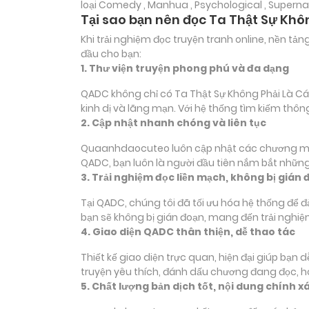
loại
Comedy , Manhua , Psychological , Supernat
Tại sao bạn nên đọc Ta Thật Sự Kh
Khi trải nghiệm đọc truyện tranh online, nền t
đầu cho bạn:
1. Thư viện truyện phong phú và đa dạng
QADC không chỉ có Ta Thật Sự Không Phải Là Cái
kinh dị và lãng mạn. Với hệ thống tìm kiếm th
2. Cập nhật nhanh chóng và liên tục
Quaanhdaocuteo luôn cập nhật các chương mới c
QADC, bạn luôn là người đầu tiên nắm bắt những
3. Trải nghiệm đọc liền mạch, không bị gián 
Tại QADC, chúng tôi đã tối ưu hóa hệ thống để 
bạn sẽ không bị gián đoạn, mang đến trải nghiệ
4. Giao diện QADC thân thiện, dễ thao tác
Thiết kế giao diện trực quan, hiện đại giúp bạn
truyện yêu thích, đánh dấu chương đang đọc, 
5. Chất lượng bản dịch tốt, nội dung chính x