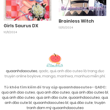
Brainless Witch
Girls Saurus DX
13/10/2024
10/11/2024
quaanhdaocuteo
, qadc, quả anh đào cuteo là trang đọc
truyện online boylove, manga, manhwa, manhua miễn phí.
Từ khóa tìm kiếm để truy cập quaanhdaocuteo- QADC:
qua anh dao cuteo
,
qua anh đào cuteo
,
quả anh đào cuteo bl
,
quả anh đào cuteo
,
quả anh đào cute
,
quaanhdaocuteo
,
quả
anh đào cute bl
,
quaanhdaocuteo bl
,
quả đào cute
,
truyện
tranh đam mỹ quaanhdaocuteo