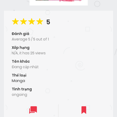
5
Đánh giá
Average
5
/
5
out of
1
Xếp hạng
N/A, it has 25 views
Tên khác
Đang cập nhật
Thể loại
Manga
Tình trạng
ongoing