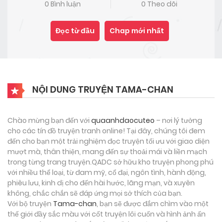
0 Bình luận
0 Theo dõi
Đọc từ đầu
Chap mới nhất
NỘI DUNG TRUYỆN TAMA-CHAN
Chào mừng bạn đến với
quaanhdaocuteo
– nơi lý tưởng
cho các tín đồ truyện tranh online! Tại đây, chúng tôi đem
đến cho bạn một trải nghiệm đọc truyện tối ưu với giao diện
mượt mà, thân thiện, mang đến sự thoải mái và liền mạch
trong từng trang truyện.QADC sở hữu kho truyện phong phú
với nhiều thể loại, từ đam mỹ, cổ đại, ngôn tình, hành động,
phiêu lưu, kinh dị cho đến hài hước, lãng mạn, và xuyên
không, chắc chắn sẽ đáp ứng mọi sở thích của bạn.
Với bộ truyện
Tama-chan
, bạn sẽ được đắm chìm vào một
thế giới đầy sắc màu với cốt truyện lôi cuốn và hình ảnh ấn