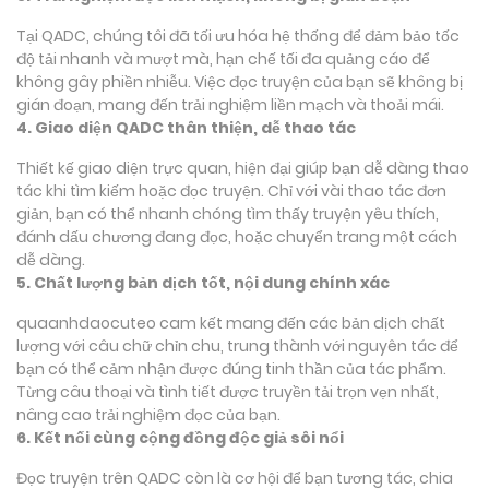
Tại QADC, chúng tôi đã tối ưu hóa hệ thống để đảm bảo tốc
độ tải nhanh và mượt mà, hạn chế tối đa quảng cáo để
không gây phiền nhiễu. Việc đọc truyện của bạn sẽ không bị
gián đoạn, mang đến trải nghiệm liền mạch và thoải mái.
4. Giao diện QADC thân thiện, dễ thao tác
Thiết kế giao diện trực quan, hiện đại giúp bạn dễ dàng thao
tác khi tìm kiếm hoặc đọc truyện. Chỉ với vài thao tác đơn
giản, bạn có thể nhanh chóng tìm thấy truyện yêu thích,
đánh dấu chương đang đọc, hoặc chuyển trang một cách
dễ dàng.
5. Chất lượng bản dịch tốt, nội dung chính xác
quaanhdaocuteo cam kết mang đến các bản dịch chất
lượng với câu chữ chỉn chu, trung thành với nguyên tác để
bạn có thể cảm nhận được đúng tinh thần của tác phẩm.
Từng câu thoại và tình tiết được truyền tải trọn vẹn nhất,
nâng cao trải nghiệm đọc của bạn.
6. Kết nối cùng cộng đồng độc giả sôi nổi
Đọc truyện trên QADC còn là cơ hội để bạn tương tác, chia