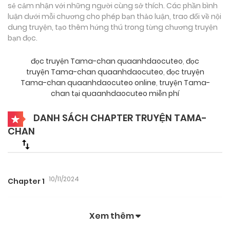
sẻ cảm nhận với những người cùng sở thích. Các phần bình
luận dưới mỗi chương cho phép bạn thảo luận, trao đổi về nội
dung truyện, tạo thêm hứng thú trong từng chương truyện
bạn đọc.
đọc truyện Tama-chan quaanhdaocuteo
,
đọc
truyện Tama-chan quaanhdaocuteo
,
đọc truyện
Tama-chan quaanhdaocuteo online
,
truyện Tama-
chan tại quaanhdaocuteo miễn phí
DANH SÁCH CHAPTER TRUYỆN TAMA-
CHAN
10/11/2024
Chapter 1
Xem thêm