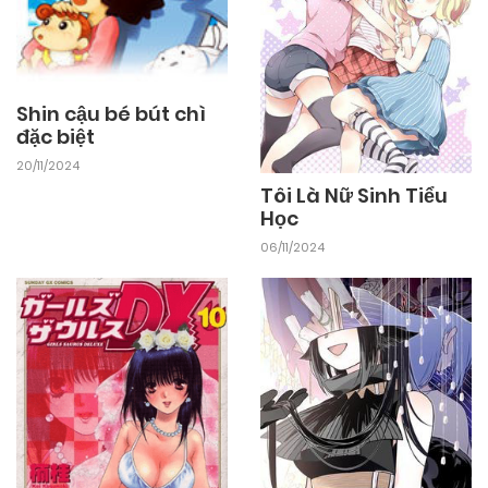
Shin cậu bé bút chì
đặc biệt
20/11/2024
Tôi Là Nữ Sinh Tiểu
Học
06/11/2024