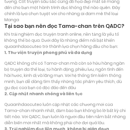
tượng. Cốt truyện sâu sắc cùng đồ họa đẹp mắt sẽ mang
đến cho bạn một hành trình đọc không thể nào quên. Đây
chính là lựa chọn tuyệt vời cho những ai đam mê thể loại
Manga
Tại sao bạn nên đọc Tama-chan trên QADC?
Khi trải nghiệm đọc truyện tranh online, nền tảng là yếu tố
không thể bỏ qua. Dưới đây là những điểm nổi bật khiến
quaanhdaocuteo trở thành lựa chọn hàng đầu cho bạn:
1. Thư viện truyện phong phú và đa dạng
QADC không chỉ có Tama-chan mà còn sở hữu hàng ngàn
bộ truyện đa thể loại, từ hành động, phiêu lưu, ngôn tình đến
hài hước, kinh dị và lãng mạn. Với hệ thống tìm kiếm thông
minh, bạn dễ dàng tìm thấy những tác phẩm yêu thích, dù
gu đọc của bạn có độc đáo đến đâu
2. Cập nhật nhanh chóng và liên tục
Quaanhdaocuteo luôn cập nhật các chương mới của
Tama-chan nhanh nhất, đảm bảo bạn không bỏ lỡ bất kỳ chi
tiết nào. Với QADC, bạn luôn là người đầu tiên nắm bắt những
diễn biến mới nhất mà không phải chờ đợi quá lâu.
3. Trải nghiệm đọc liền mạch, không bị gián đoạn