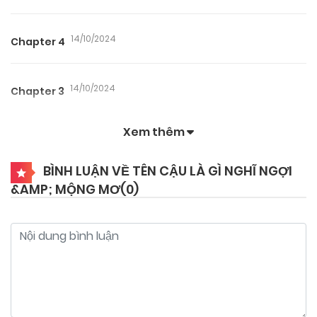
14/10/2024
Chapter 4
14/10/2024
Chapter 3
Xem thêm
14/10/2024
Chapter 2
BÌNH LUẬN VỀ TÊN CẬU LÀ GÌ NGHĨ NGỢI
&AMP; MỘNG MƠ(
0
)
14/10/2024
Chapter 1