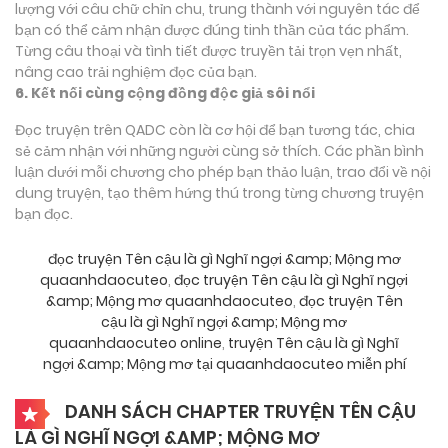
lượng với câu chữ chỉn chu, trung thành với nguyên tác để
bạn có thể cảm nhận được đúng tinh thần của tác phẩm.
Từng câu thoại và tình tiết được truyền tải trọn vẹn nhất,
nâng cao trải nghiệm đọc của bạn.
6. Kết nối cùng cộng đồng độc giả sôi nổi
Đọc truyện trên QADC còn là cơ hội để bạn tương tác, chia
sẻ cảm nhận với những người cùng sở thích. Các phần bình
luận dưới mỗi chương cho phép bạn thảo luận, trao đổi về nội
dung truyện, tạo thêm hứng thú trong từng chương truyện
bạn đọc.
đọc truyện Tên cậu là gì Nghĩ ngợi &amp; Mộng mơ
quaanhdaocuteo
,
đọc truyện Tên cậu là gì Nghĩ ngợi
&amp; Mộng mơ quaanhdaocuteo
,
đọc truyện Tên
cậu là gì Nghĩ ngợi &amp; Mộng mơ
quaanhdaocuteo online
,
truyện Tên cậu là gì Nghĩ
ngợi &amp; Mộng mơ tại quaanhdaocuteo miễn phí
DANH SÁCH CHAPTER TRUYỆN TÊN CẬU
LÀ GÌ NGHĨ NGỢI &AMP; MỘNG MƠ