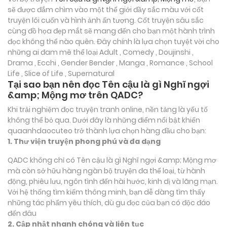
sẽ được đắm chìm vào một thế giới đầy sắc màu với cốt
truyện lôi cuốn và hình ảnh ấn tượng. Cốt truyện sâu sắc
cùng đồ họa đẹp mắt sẽ mang đến cho bạn một hành trình
đọc không thể nào quên. Đây chính là lựa chọn tuyệt vời cho
những ai đam mê thể loại
Adult , Comedy , Doujinshi ,
Drama , Ecchi , Gender Bender , Manga , Romance , School
Life , Slice of Life , Supernatural
Tại sao bạn nên đọc Tên cậu là gì Nghĩ ngợi
&amp; Mộng mơ trên QADC?
Khi trải nghiệm đọc truyện tranh online, nền tảng là yếu tố
không thể bỏ qua. Dưới đây là những điểm nổi bật khiến
quaanhdaocuteo trở thành lựa chọn hàng đầu cho bạn:
1. Thư viện truyện phong phú và đa dạng
QADC không chỉ có Tên cậu là gì Nghĩ ngợi &amp; Mộng mơ
mà còn sở hữu hàng ngàn bộ truyện đa thể loại, từ hành
động, phiêu lưu, ngôn tình đến hài hước, kinh dị và lãng mạn.
Với hệ thống tìm kiếm thông minh, bạn dễ dàng tìm thấy
những tác phẩm yêu thích, dù gu đọc của bạn có độc đáo
đến đâu
2. Cập nhật nhanh chóng và liên tục