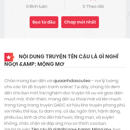
0 Bình luận
0 Theo dõi
Đọc từ đầu
Chap mới nhất
NỘI DUNG TRUYỆN TÊN CẬU LÀ GÌ NGHĨ
NGỢI &AMP; MỘNG MƠ
Chào mừng bạn đến với
quaanhdaocuteo
– nơi lý tưởng
cho các tín đồ truyện tranh online! Tại đây, chúng tôi đem
đến cho bạn một trải nghiệm đọc truyện tối ưu với giao diện
mượt mà, thân thiện, mang đến sự thoải mái và liền mạch
trong từng trang truyện.QADC sở hữu kho truyện phong phú
với nhiều thể loại, từ đam mỹ, cổ đại, ngôn tình, hành động,
phiêu lưu, kinh dị cho đến hài hước, lãng mạn, và xuyên
không, chắc chắn sẽ đáp ứng mọi sở thích của bạn.
Với bộ truyện
Tên cậu là gì Nghĩ ngợi &amp; Mộng mơ
, bạn