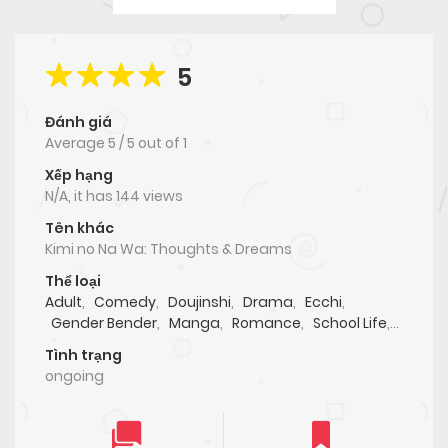
5
Đánh giá
Average
5
/
5
out of
1
Xếp hạng
N/A, it has 144 views
Tên khác
Kimi no Na Wa: Thoughts & Dreams
Thể loại
Adult
,
Comedy
,
Doujinshi
,
Drama
,
Ecchi
,
Gender Bender
,
Manga
,
Romance
,
School Life
,
Slice of Life
,
Supernatural
Tình trạng
ongoing