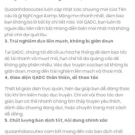
Quaanhdaocuteo luôn cập nhật các chương mới của Tên
cậu là gì Nghĩ ngợi &amp; Mộng mơ nhanh nhất, đảm bảo
bạn không bỏ lỡ bất kỳ chi tiết nào. Với QADC, bạn luôn là
người đầu tiên nắm bắt những diễn biến mới nhất mà không
phải chờ đợi quá lâu.
3. Trải nghiệm đọc liền mạch, không bị gián đoạn
Tại QADC, chúng tôi đã tối ưu hóa hệ thống để đảm bảo tốc
độ tải nhanh và mượt mà, hạn chế tối đa quảng cáo để
không gây phiền nhiễu. Việc đọc truyện của bạn sẽ không bị
gián đoạn, mang đến trải nghiệm liền mạch và thoải mái.
4. Giao diện QADC thân thiện, dễ thao tác
Thiết kế giao diện trực quan, hiện đại giúp bạn dễ dàng thao
tác khi tìm kiếm hoặc đọc truyện. Chỉ với vài thao tác đơn
giản, bạn có thể nhanh chóng tìm thấy truyện yêu thích,
đánh dấu chương đang đọc, hoặc chuyển trang một cách
dễ dàng.
5. Chất lượng bản dịch tốt, nội dung chính xác
quaanhdaocuteo cam kết mang đến các bản dịch chất