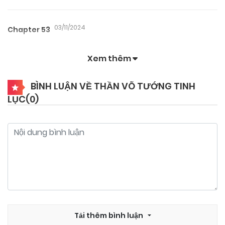
03/11/2024
Chapter 53
Xem thêm
03/11/2024
Chapter 52
BÌNH LUẬN VỀ THẦN VÕ TƯỚNG TINH
LỤC(
0
)
03/11/2024
Chapter 51
03/11/2024
Chapter 50
03/11/2024
Chapter 49
03/11/2024
Chapter 48
Tải thêm bình luận