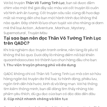
Với bộ truyện
Thần Võ Tướng Tinh Lục
, bạn sẽ được đắm
chìm vào một thế giới đầy sắc màu với cốt truyện lôi cuốn
và hình ảnh ấn tượng. Cốt truyện sâu sắc cùng đồ họa đẹp
mắt sẽ mang đến cho bạn một hành trình đọc không thể
nào quên. Đây chính là lựa chọn tuyệt vời cho những ai đam
mê thể loại
Action , Adventure , Manhua , Mystery ,
Supernatural , Truyện Màu
Tại sao bạn nên đọc Thần Võ Tướng Tinh Lục
trên QADC?
Khi trải nghiệm đọc truyện tranh online, nền tảng là yếu tố
không thể bỏ qua. Dưới đây là những điểm nổi bật khiến
quaanhdaocuteo trở thành lựa chọn hàng đầu cho bạn:
1. Thư viện truyện phong phú và đa dạng
QADC không chỉ có Thần Võ Tướng Tinh Lục mà còn sở hữu
hàng ngàn bộ truyện đa thể loại, từ hành động, phiêu lưu,
ngôn tình đến hài hước, kinh dị và lãng mạn. Với hệ thống
tìm kiếm thông minh, bạn dễ dàng tìm thấy những tác
phẩm yêu thích, dù gu đọc của bạn có độc đáo đến đâu
2. Cập nhật nhanh chóng và liên tục