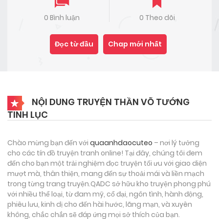
0 Bình luận
0 Theo dõi
Đọc từ đầu
Chap mới nhất
NỘI DUNG TRUYỆN THẦN VÕ TƯỚNG
TINH LỤC
Chào mừng bạn đến với
quaanhdaocuteo
– nơi lý tưởng
cho các tín đồ truyện tranh online! Tại đây, chúng tôi đem
đến cho bạn một trải nghiệm đọc truyện tối ưu với giao diện
mượt mà, thân thiện, mang đến sự thoải mái và liền mạch
trong từng trang truyện.QADC sở hữu kho truyện phong phú
với nhiều thể loại, từ đam mỹ, cổ đại, ngôn tình, hành động,
phiêu lưu, kinh dị cho đến hài hước, lãng mạn, và xuyên
không, chắc chắn sẽ đáp ứng mọi sở thích của bạn.