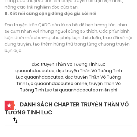
Từng câu thoại và tình tiết được truyền tải trọn vẹn nhất,
nâng cao trải nghiệm đọc của bạn.
6. Kết nối cùng cộng đồng độc giả sôi nổi
Đọc truyện trên QADC còn là cơ hội để bạn tương tác, chia
sẻ cảm nhận với những người cùng sở thích. Các phần bình
luận dưới mỗi chương cho phép bạn thảo luận, trao đổi về nội
dung truyện, tạo thêm hứng thú trong từng chương truyện
bạn đọc.
đọc truyện Thần Võ Tướng Tinh Lục
quaanhdaocuteo
,
đọc truyện Thần Võ Tướng Tinh
Lục quaanhdaocuteo
,
đọc truyện Thần Võ Tướng
Tinh Lục quaanhdaocuteo online
,
truyện Thần Võ
Tướng Tinh Lục tại quaanhdaocuteo miễn phí
DANH SÁCH CHAPTER TRUYỆN THẦN VÕ
TƯỚNG TINH LỤC