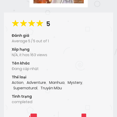
5
Đánh giá
Average
5
/
5
out of
1
Xếp hạng
N/A, it has 163 views
Tên khác
Đang cập nhật
Thể loại
Action
,
Adventure
,
Manhua
,
Mystery
,
Supernatural
,
Truyện Màu
Tình trạng
completed