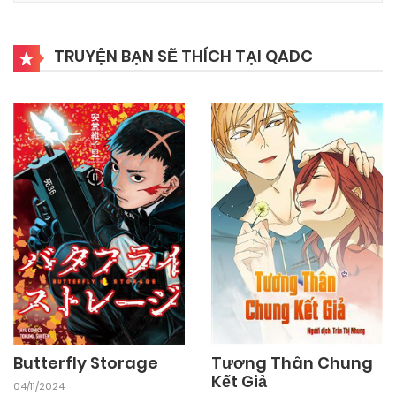
03/11/2024
Chapter 47
TRUYỆN BẠN SẼ THÍCH TẠI QADC
03/11/2024
Chapter 46
03/11/2024
Chapter 45
03/11/2024
Chapter 44
03/11/2024
Chapter 43
03/11/2024
Chapter 42
Tương Thân Chung
Butterfly Storage
Kết Giả
04/11/2024
03/11/2024