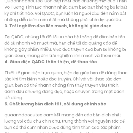
Quaanhdaocuteo luôn cập nhật các chương mới của Thần
Võ Tướng Tinh Lục nhanh nhất, đảm bảo bạn không bỏ lỡ bất
kỳ chi tiết nào. Với QADC, bạn luôn là người đầu tiên nắm bắt
những diễn biến mới nhất mà không phải chờ đợi quá lâu.
3. Trải nghiệm đọc liền mạch, không bị gián đoạn
Tại QADC, chúng tôi đã tối ưu hóa hệ thống để đảm bảo tốc
độ tải nhanh và mượt mà, hạn chế tối đa quảng cáo để
không gây phiền nhiễu. Việc đọc truyện của bạn sẽ không bị
gián đoạn, mang đến trải nghiệm liền mạch và thoải mái.
4. Giao diện QADC thân thiện, dễ thao tác
Thiết kế giao diện trực quan, hiện đại giúp bạn dễ dàng thao
tác khi tìm kiếm hoặc đọc truyện. Chỉ với vài thao tác đơn
giản, bạn có thể nhanh chóng tìm thấy truyện yêu thích,
đánh dấu chương đang đọc, hoặc chuyển trang một cách
dễ dàng.
5. Chất lượng bản dịch tốt, nội dung chính xác
quaanhdaocuteo cam kết mang đến các bản dịch chất
lượng với câu chữ chỉn chu, trung thành với nguyên tác để
bạn có thể cảm nhận được đúng tinh thần của tác phẩm.