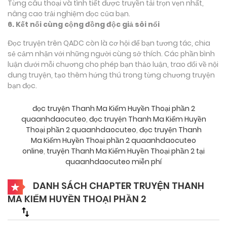
Từng câu thoại và tình tiết được truyền tải trọn vẹn nhất,
nâng cao trải nghiệm đọc của bạn.
6. Kết nối cùng cộng đồng độc giả sôi nổi
Đọc truyện trên QADC còn là cơ hội để bạn tương tác, chia
sẻ cảm nhận với những người cùng sở thích. Các phần bình
luận dưới mỗi chương cho phép bạn thảo luận, trao đổi về nội
dung truyện, tạo thêm hứng thú trong từng chương truyện
bạn đọc.
đọc truyện Thanh Ma Kiếm Huyền Thoại phần 2
quaanhdaocuteo
,
đọc truyện Thanh Ma Kiếm Huyền
Thoại phần 2 quaanhdaocuteo
,
đọc truyện Thanh
Ma Kiếm Huyền Thoại phần 2 quaanhdaocuteo
online
,
truyện Thanh Ma Kiếm Huyền Thoại phần 2 tại
quaanhdaocuteo miễn phí
DANH SÁCH CHAPTER TRUYỆN THANH
MA KIẾM HUYỀN THOẠI PHẦN 2