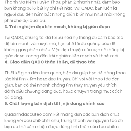
Thanh Ma Kiếm Huyền Thoại phần 2 nhanh nhất, đảm bảo
bạn không bỏ lỡ bất kỳ chi tiết nào. Với QADC, bạn luôn là
người đầu tiên nắm bắt những diễn biến mới nhất mà không
phải chờ đợi quá lâu.
3. Trải nghiệm đọc liền mạch, không bị gián đoạn
Tại QADC, chúng tôi đã tối ưu hóa hệ thống để đảm bảo tốc
độ tải nhanh và mượt mà, hạn chế tối đa quảng cáo để
không gây phiền nhiễu. Việc đọc truyện của bạn sẽ không bị
gián đoạn, mang đến trải nghiệm liền mạch và thoải mái.
4. Giao diện QADC thân thiện, dễ thao tác
Thiết kế giao diện trực quan, hiện đại giúp bạn dễ dàng thao
tác khi tìm kiếm hoặc đọc truyện. Chỉ với vài thao tác đơn
giản, bạn có thể nhanh chóng tìm thấy truyện yêu thích,
đánh dấu chương đang đọc, hoặc chuyển trang một cách
dễ dàng.
5. Chất lượng bản dịch tốt, nội dung chính xác
quaanhdaocuteo cam kết mang đến các bản dịch chất
lượng với câu chữ chỉn chu, trung thành với nguyên tác để
bạn có thể cảm nhận được đúng tinh thần của tác phẩm.