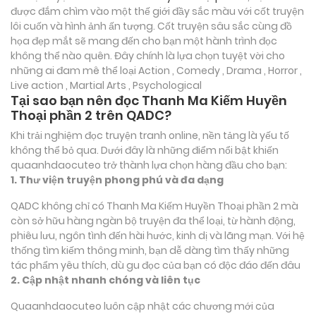
được đắm chìm vào một thế giới đầy sắc màu với cốt truyện
lôi cuốn và hình ảnh ấn tượng. Cốt truyện sâu sắc cùng đồ
họa đẹp mắt sẽ mang đến cho bạn một hành trình đọc
không thể nào quên. Đây chính là lựa chọn tuyệt vời cho
những ai đam mê thể loại
Action , Comedy , Drama , Horror ,
Live action , Martial Arts , Psychological
Tại sao bạn nên đọc Thanh Ma Kiếm Huyền
Thoại phần 2 trên QADC?
Khi trải nghiệm đọc truyện tranh online, nền tảng là yếu tố
không thể bỏ qua. Dưới đây là những điểm nổi bật khiến
quaanhdaocuteo trở thành lựa chọn hàng đầu cho bạn:
1. Thư viện truyện phong phú và đa dạng
QADC không chỉ có Thanh Ma Kiếm Huyền Thoại phần 2 mà
còn sở hữu hàng ngàn bộ truyện đa thể loại, từ hành động,
phiêu lưu, ngôn tình đến hài hước, kinh dị và lãng mạn. Với hệ
thống tìm kiếm thông minh, bạn dễ dàng tìm thấy những
tác phẩm yêu thích, dù gu đọc của bạn có độc đáo đến đâu
2. Cập nhật nhanh chóng và liên tục
Quaanhdaocuteo luôn cập nhật các chương mới của