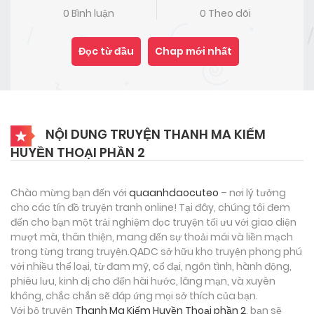
0 Bình luận
0 Theo dõi
Đọc từ đầu
Chap mới nhất
NỘI DUNG TRUYỆN THANH MA KIẾM
HUYỀN THOẠI PHẦN 2
Chào mừng bạn đến với
quaanhdaocuteo
– nơi lý tưởng
cho các tín đồ truyện tranh online! Tại đây, chúng tôi đem
đến cho bạn một trải nghiệm đọc truyện tối ưu với giao diện
mượt mà, thân thiện, mang đến sự thoải mái và liền mạch
trong từng trang truyện.QADC sở hữu kho truyện phong phú
với nhiều thể loại, từ đam mỹ, cổ đại, ngôn tình, hành động,
phiêu lưu, kinh dị cho đến hài hước, lãng mạn, và xuyên
không, chắc chắn sẽ đáp ứng mọi sở thích của bạn.
Với bộ truyện
Thanh Ma Kiếm Huyền Thoại phần 2
, bạn sẽ