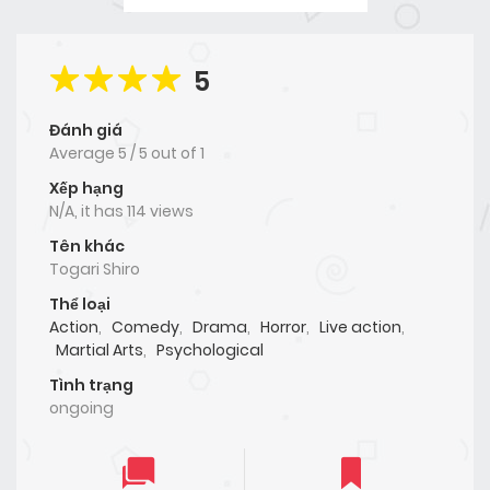
5
Đánh giá
Average
5
/
5
out of
1
Xếp hạng
N/A, it has 114 views
Tên khác
Togari Shiro
Thể loại
Action
,
Comedy
,
Drama
,
Horror
,
Live action
,
Martial Arts
,
Psychological
Tình trạng
ongoing