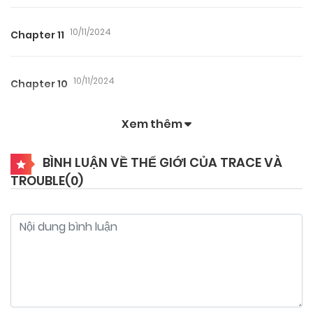
10/11/2024
Chapter 11
10/11/2024
Chapter 10
Xem thêm
10/11/2024
Chapter 9
BÌNH LUẬN VỀ THẾ GIỚI CỦA TRACE VÀ
TROUBLE(
0
)
10/11/2024
Chapter 8
10/11/2024
Chapter 7
10/11/2024
Chapter 6