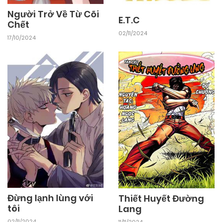
Người Trở Về Từ Cõi
E.T.C
Chết
02/11/2024
17/10/2024
Đừng lạnh lùng với
Thiết Huyết Đường
tôi
Lang
02/11/2024