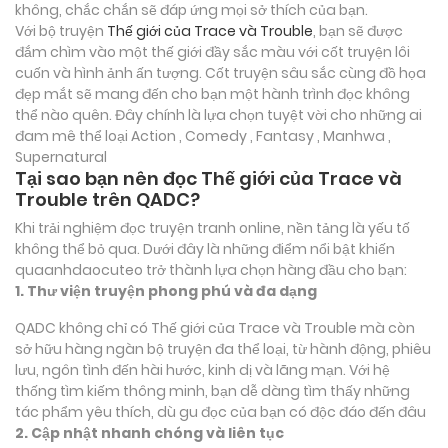
không, chắc chắn sẽ đáp ứng mọi sở thích của bạn.
Với bộ truyện
Thế giới của Trace và Trouble
, bạn sẽ được
đắm chìm vào một thế giới đầy sắc màu với cốt truyện lôi
cuốn và hình ảnh ấn tượng. Cốt truyện sâu sắc cùng đồ họa
đẹp mắt sẽ mang đến cho bạn một hành trình đọc không
thể nào quên. Đây chính là lựa chọn tuyệt vời cho những ai
đam mê thể loại
Action , Comedy , Fantasy , Manhwa ,
Supernatural
Tại sao bạn nên đọc Thế giới của Trace và
Trouble trên QADC?
Khi trải nghiệm đọc truyện tranh online, nền tảng là yếu tố
không thể bỏ qua. Dưới đây là những điểm nổi bật khiến
quaanhdaocuteo trở thành lựa chọn hàng đầu cho bạn:
1. Thư viện truyện phong phú và đa dạng
QADC không chỉ có Thế giới của Trace và Trouble mà còn
sở hữu hàng ngàn bộ truyện đa thể loại, từ hành động, phiêu
lưu, ngôn tình đến hài hước, kinh dị và lãng mạn. Với hệ
thống tìm kiếm thông minh, bạn dễ dàng tìm thấy những
tác phẩm yêu thích, dù gu đọc của bạn có độc đáo đến đâu
2. Cập nhật nhanh chóng và liên tục