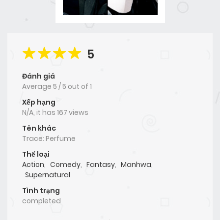
5
Đánh giá
Average
5
/
5
out of
1
Xếp hạng
N/A, it has 167 views
Tên khác
Trace: Perfume
Thể loại
Action
,
Comedy
,
Fantasy
,
Manhwa
,
Supernatural
Tình trạng
completed