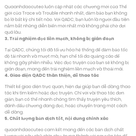
Quaanhdaocuteo luôn cập nhật các chương mới của Thế
giới của Trace và Trouble nhanh nhất, đảm bảo bạn không
bỏ lỡ bất kỳ chi tiết nào. Với QADC, bạn luôn là người đầu tiên
nắm bắt những diễn biến mới nhất mà không phải chờ đợi
quá lâu.
3. Trải nghiệm đọc liền mạch, không bị gián đoạn
Tại QADC, chúng tôi đã tối ưu hóa hệ thống để đảm bảo tốc
độ tải nhanh và mượt mà, hạn chế tối đa quảng cáo để
không gây phiền nhiễu. Việc đọc truyện của bạn sẽ không bị
gián đoạn, mang đến trải nghiệm liền mạch và thoải mái.
4. Giao diện QADC thân thiện, dễ thao tác
Thiết kế giao diện trực quan, hiện đại giúp bạn dễ dàng thao
tác khi tìm kiếm hoặc đọc truyện. Chỉ với vài thao tác đơn
giản, bạn có thể nhanh chóng tìm thấy truyện yêu thích,
đánh dấu chương đang đọc, hoặc chuyển trang một cách
dễ dàng.
5. Chất lượng bản dịch tốt, nội dung chính xác
quaanhdaocuteo cam kết mang đến các bản dịch chất
lượng với câu chữ chỉn chu, trung thành với nguyên tác để