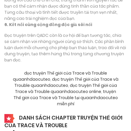
bạn có thể cảm nhận được đúng tinh thần của tác phẩm.
Từng câu thoại và tình tiết được truyền tải trọn vẹn nhất,
nâng cao trải nghiệm đọc của bạn.
6. Kết nối cùng cộng đồng độc giả sôi nổi
Đọc truyện trên QADC còn là cơ hội để bạn tương tác, chia
sẻ cảm nhận với những người cùng sở thích. Các phần bình
luận dưới mỗi chương cho phép bạn thảo luận, trao đổi về nội
dung truyện, tạo thêm hứng thú trong từng chương truyện
bạn đọc.
đọc truyện Thế giới của Trace và Trouble
quaanhdaocuteo
,
đọc truyện Thế giới của Trace và
Trouble quaanhdaocuteo
,
đọc truyện Thế giới của
Trace và Trouble quaanhdaocuteo online
,
truyện
Thế giới của Trace và Trouble tại quaanhdaocuteo
miễn phí
DANH SÁCH CHAPTER TRUYỆN THẾ GIỚI
CỦA TRACE VÀ TROUBLE