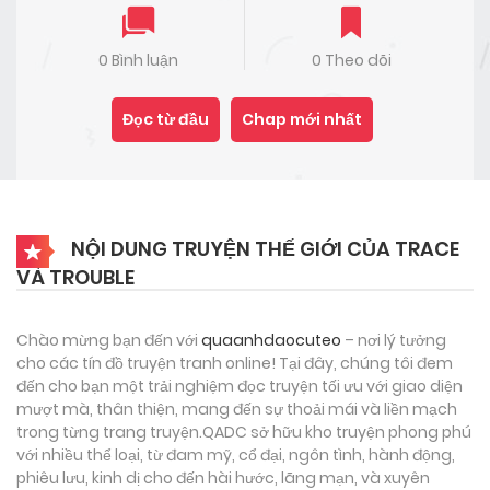
0 Bình luận
0 Theo dõi
Đọc từ đầu
Chap mới nhất
NỘI DUNG TRUYỆN THẾ GIỚI CỦA TRACE
VÀ TROUBLE
Chào mừng bạn đến với
quaanhdaocuteo
– nơi lý tưởng
cho các tín đồ truyện tranh online! Tại đây, chúng tôi đem
đến cho bạn một trải nghiệm đọc truyện tối ưu với giao diện
mượt mà, thân thiện, mang đến sự thoải mái và liền mạch
trong từng trang truyện.QADC sở hữu kho truyện phong phú
với nhiều thể loại, từ đam mỹ, cổ đại, ngôn tình, hành động,
phiêu lưu, kinh dị cho đến hài hước, lãng mạn, và xuyên