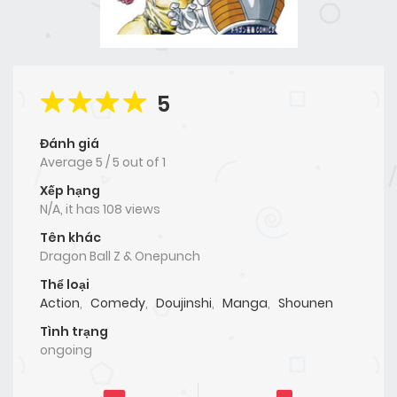
5
Đánh giá
Average
5
/
5
out of
1
Xếp hạng
N/A, it has 108 views
Tên khác
Dragon Ball Z & Onepunch
Thể loại
Action
,
Comedy
,
Doujinshi
,
Manga
,
Shounen
Tình trạng
ongoing