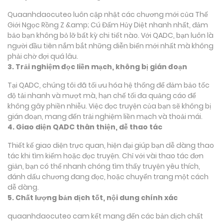
Quaanhdaocuteo luôn cập nhật các chương mới của Thế
Giới Ngọc Rồng Z &amp; Cú Đấm Hủy Diệt nhanh nhất, đảm
bảo bạn không bỏ lỡ bất kỳ chi tiết nào. Với QADC, bạn luôn là
người đầu tiên nắm bắt những diễn biến mới nhất mà không
phải chờ đợi quá lâu.
3. Trải nghiệm đọc liền mạch, không bị gián đoạn
Tại QADC, chúng tôi đã tối ưu hóa hệ thống để đảm bảo tốc
độ tải nhanh và mượt mà, hạn chế tối đa quảng cáo để
không gây phiền nhiễu. Việc đọc truyện của bạn sẽ không bị
gián đoạn, mang đến trải nghiệm liền mạch và thoải mái.
4. Giao diện QADC thân thiện, dễ thao tác
Thiết kế giao diện trực quan, hiện đại giúp bạn dễ dàng thao
tác khi tìm kiếm hoặc đọc truyện. Chỉ với vài thao tác đơn
giản, bạn có thể nhanh chóng tìm thấy truyện yêu thích,
đánh dấu chương đang đọc, hoặc chuyển trang một cách
dễ dàng.
5. Chất lượng bản dịch tốt, nội dung chính xác
quaanhdaocuteo cam kết mang đến các bản dịch chất