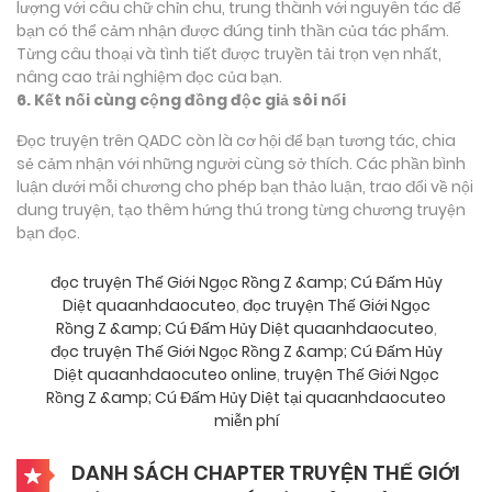
lượng với câu chữ chỉn chu, trung thành với nguyên tác để
bạn có thể cảm nhận được đúng tinh thần của tác phẩm.
Từng câu thoại và tình tiết được truyền tải trọn vẹn nhất,
nâng cao trải nghiệm đọc của bạn.
6. Kết nối cùng cộng đồng độc giả sôi nổi
Đọc truyện trên QADC còn là cơ hội để bạn tương tác, chia
sẻ cảm nhận với những người cùng sở thích. Các phần bình
luận dưới mỗi chương cho phép bạn thảo luận, trao đổi về nội
dung truyện, tạo thêm hứng thú trong từng chương truyện
bạn đọc.
đọc truyện Thế Giới Ngọc Rồng Z &amp; Cú Đấm Hủy
Diệt quaanhdaocuteo
,
đọc truyện Thế Giới Ngọc
Rồng Z &amp; Cú Đấm Hủy Diệt quaanhdaocuteo
,
đọc truyện Thế Giới Ngọc Rồng Z &amp; Cú Đấm Hủy
Diệt quaanhdaocuteo online
,
truyện Thế Giới Ngọc
Rồng Z &amp; Cú Đấm Hủy Diệt tại quaanhdaocuteo
miễn phí
DANH SÁCH CHAPTER TRUYỆN THẾ GIỚI