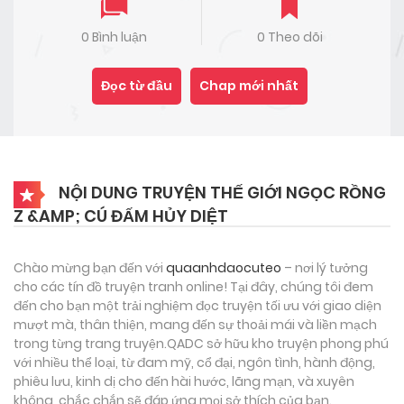
0 Bình luận
0 Theo dõi
Đọc từ đầu
Chap mới nhất
NỘI DUNG TRUYỆN THẾ GIỚI NGỌC RỒNG
Z &AMP; CÚ ĐẤM HỦY DIỆT
Chào mừng bạn đến với
quaanhdaocuteo
– nơi lý tưởng
cho các tín đồ truyện tranh online! Tại đây, chúng tôi đem
đến cho bạn một trải nghiệm đọc truyện tối ưu với giao diện
mượt mà, thân thiện, mang đến sự thoải mái và liền mạch
trong từng trang truyện.QADC sở hữu kho truyện phong phú
với nhiều thể loại, từ đam mỹ, cổ đại, ngôn tình, hành động,
phiêu lưu, kinh dị cho đến hài hước, lãng mạn, và xuyên
không, chắc chắn sẽ đáp ứng mọi sở thích của bạn.