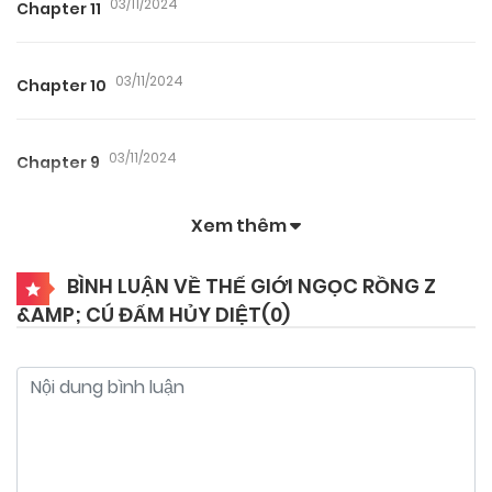
03/11/2024
Chapter 11
03/11/2024
Chapter 10
03/11/2024
Chapter 9
Xem thêm
03/11/2024
Chapter 8
BÌNH LUẬN VỀ THẾ GIỚI NGỌC RỒNG Z
&AMP; CÚ ĐẤM HỦY DIỆT(
0
)
03/11/2024
Chapter 7
03/11/2024
Chapter 6
03/11/2024
Chapter 5