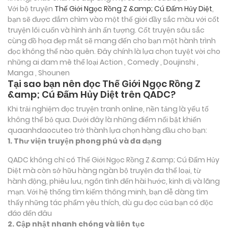
Với bộ truyện
Thế Giới Ngọc Rồng Z &amp; Cú Đấm Hủy Diệt
,
bạn sẽ được đắm chìm vào một thế giới đầy sắc màu với cốt
truyện lôi cuốn và hình ảnh ấn tượng. Cốt truyện sâu sắc
cùng đồ họa đẹp mắt sẽ mang đến cho bạn một hành trình
đọc không thể nào quên. Đây chính là lựa chọn tuyệt vời cho
những ai đam mê thể loại
Action , Comedy , Doujinshi ,
Manga , Shounen
Tại sao bạn nên đọc Thế Giới Ngọc Rồng Z
&amp; Cú Đấm Hủy Diệt trên QADC?
Khi trải nghiệm đọc truyện tranh online, nền tảng là yếu tố
không thể bỏ qua. Dưới đây là những điểm nổi bật khiến
quaanhdaocuteo trở thành lựa chọn hàng đầu cho bạn:
1. Thư viện truyện phong phú và đa dạng
QADC không chỉ có Thế Giới Ngọc Rồng Z &amp; Cú Đấm Hủy
Diệt mà còn sở hữu hàng ngàn bộ truyện đa thể loại, từ
hành động, phiêu lưu, ngôn tình đến hài hước, kinh dị và lãng
mạn. Với hệ thống tìm kiếm thông minh, bạn dễ dàng tìm
thấy những tác phẩm yêu thích, dù gu đọc của bạn có độc
đáo đến đâu
2. Cập nhật nhanh chóng và liên tục