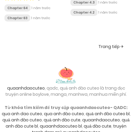
Chapter 4.3
1 năm trước
Chapter 64
1 năm trước
Chapter 4.2
1 năm trước
Chapter 63
1 năm trước
Posts
Trang tiếp
navigation
quaanhdaocuteo
, qadc, quả anh đào cuteo là trang đọc
truyện online boylove, manga, manhwa, manhua miễn phí.
Từ khóa tìm kiếm để truy cập quaanhdaocuteo- QADC:
qua anh dao cuteo
,
qua anh đào cuteo
,
quả anh đào cuteo bl
,
quả anh đào cuteo
,
quả anh đào cute
,
quaanhdaocuteo
,
quả
anh đào cute bl
,
quaanhdaocuteo bl
,
quả đào cute
,
truyện