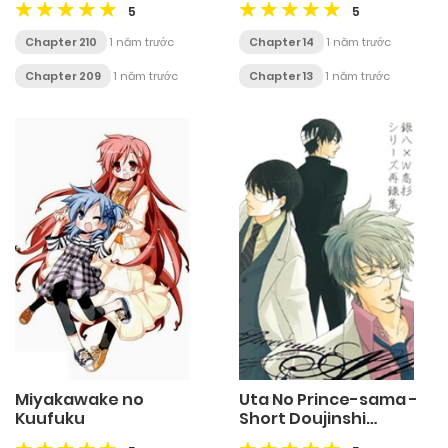
5
5
Chapter 210
1 năm trước
Chapter 14
1 năm trước
Chapter 209
1 năm trước
Chapter 13
1 năm trước
Miyakawake no
Uta No Prince-sama -
Kuufuku
Short Doujinshi
Collection