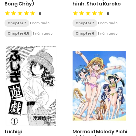
Bóng Chày)
hình: Shota Kuroko
5
5
Chapter 7
1 năm trước
Chapter 7
1 năm trước
Chapter 6.5
1 năm trước
Chapter 6
1 năm trước
fushigi
Mermaid Melody Pichi