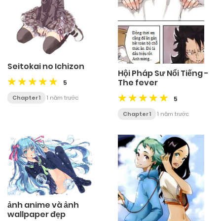
Seitokai no Ichizon
Hội Pháp Sư Nổi Tiếng -
The fever
5
Chapter 1
1 năm trước
5
Chapter 1
1 năm trước
ảnh anime và ảnh
wallpaper đẹp