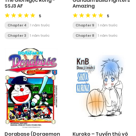
Thế Giới Ngọc Rồng -
Gundam Build Fighters
SSJ3 AF
Amazing
5
5
Chapter 4
1 năm trước
Chapter 9
1 năm trước
Chapter 3
1 năm trước
Chapter 8
1 năm trước
Dorabase (Doraemon
Kuroko – Tuyển thủ vô