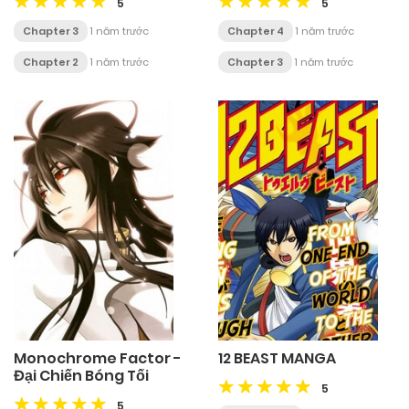
5
5
Chapter 3
1 năm trước
Chapter 4
1 năm trước
Chapter 2
1 năm trước
Chapter 3
1 năm trước
Monochrome Factor -
12 BEAST MANGA
Đại Chiến Bóng Tối
5
5