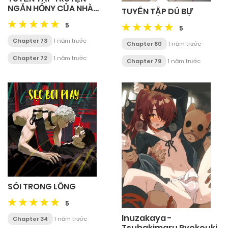
NGẮN HỎNY CỦA NHÀ
TUYỂN TẬP DÚ BỰ
SẸC
5
5
Chapter 73
1 năm trước
Chapter 80
1 năm trước
Chapter 72
1 năm trước
Chapter 79
1 năm trước
SÓI TRONG LỒNG
5
Inuzakaya -
Chapter 34
1 năm trước
Tsubakimaru Ryokouki