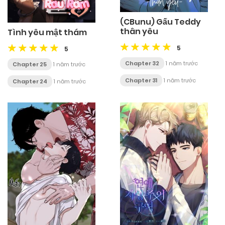
(CBunu) Gấu Teddy
thân yêu
Tình yêu mật thám
5
5
Chapter 32
1 năm trước
Chapter 25
1 năm trước
Chapter 31
1 năm trước
Chapter 24
1 năm trước