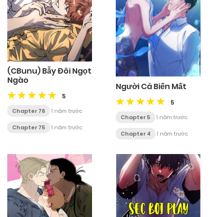
(CBunu) Bẫy Đôi Ngọt
Ngào
Người Cá Biến Mất
5
5
Chapter 76
1 năm trước
Chapter 5
1 năm trước
Chapter 75
1 năm trước
Chapter 4
1 năm trước