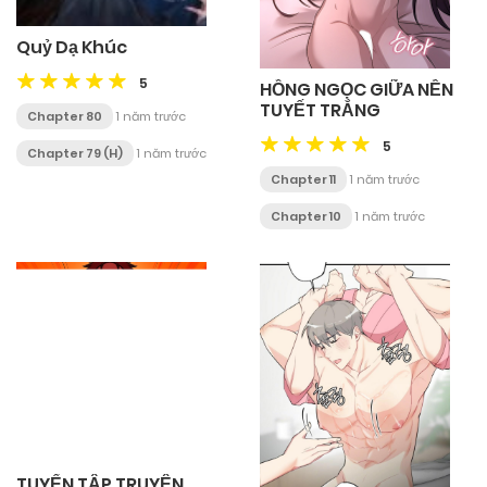
Quỷ Dạ Khúc
5
HỒNG NGỌC GIỮA NỀN
TUYẾT TRẮNG
Chapter 80
1 năm trước
5
Chapter 79 (H)
1 năm trước
Chapter 11
1 năm trước
Chapter 10
1 năm trước
TUYỂN TẬP TRUYỆN