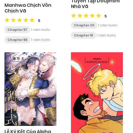
Tuyển Tập Doujinshi
Manhwa Chịch Vồn
Nhà Vã
Chịch Vã
5
5
Chapter 20
1 năm trước
Chapter 117
1 năm trước
Chapter 19
1 năm trước
Chapter 116
1 năm trước
Lễ Ký Kết Của Alpha