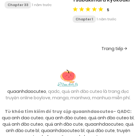
Chapter 33
1 năm trước
5
Chapter 1
1 năm trước
Posts
Trang tiếp
navigation
quaanhdaocuteo
, qadc, quả anh đào cuteo là trang đọc
truyện online boylove, manga, manhwa, manhua miễn phí.
Từ khóa tìm kiếm để truy cập quaanhdaocuteo- QADC:
qua anh dao cuteo
,
qua anh đào cuteo
,
quả anh đào cuteo bl
,
quả anh đào cuteo
,
quả anh đào cute
,
quaanhdaocuteo
,
quả
anh đào cute bl
,
quaanhdaocuteo bl
,
quả đào cute
,
truyện