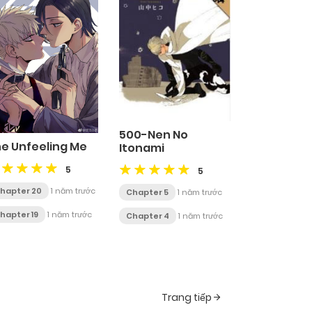
500-Nen No
e Unfeeling Me
Itonami
5
5
hapter 20
1 năm trước
Chapter 5
1 năm trước
hapter 19
1 năm trước
Chapter 4
1 năm trước
Trang tiếp