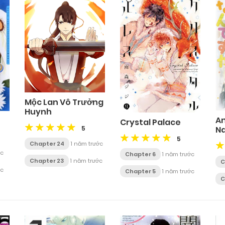
Mộc Lan Vô Trưởng
Huynh
An
Crystal Palace
5
N
5
Chapter 24
1 năm trước
ớc
Chapter 6
1 năm trước
Chapter 23
1 năm trước
C
ớc
Chapter 5
1 năm trước
C