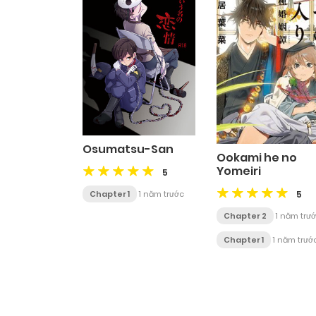
Osumatsu-San
Ookami he no
Yomeiri
5
Chapter 1
1 năm trước
5
Chapter 2
1 năm trư
Chapter 1
1 năm trướ
Posts
navigation