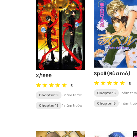
Spell (Bùa mê)
X/1999
5
5
Chapter 6
1 năm trư
Chapter 19
1 năm trước
Chapter 5
1 năm trư
Chapter 18
1 năm trước