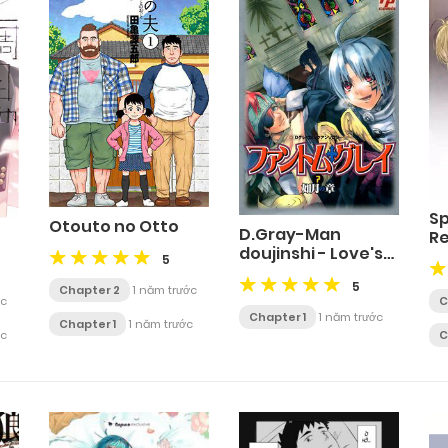
Sp
Otouto no Otto
D.Gray-Man
Re
doujinshi - Love's
5
Cycle Breaker 01
5
Chapter 2
1 năm trước
ớc
C
Chapter 1
1 năm trước
Chapter 1
1 năm trước
ớc
C