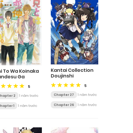
Kantai Collection
i To Wa Koinaka
Doujinshi
andesu Ga
5
5
Chapter 27
1 năm trước
hapter 2
1 năm trước
Chapter 26
1 năm trước
hapter 1
1 năm trước