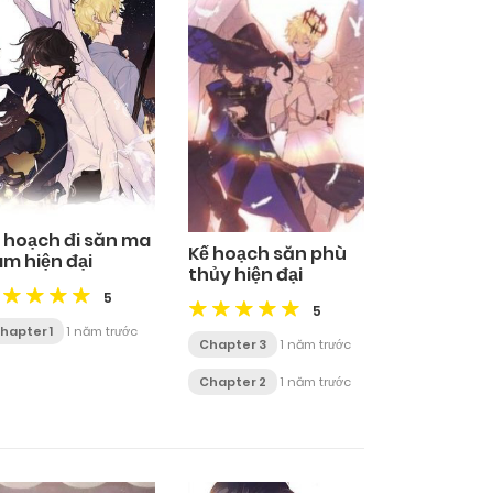
 hoạch đi săn ma
Kế hoạch săn phù
m hiện đại
thủy hiện đại
5
5
hapter 1
1 năm trước
Chapter 3
1 năm trước
Chapter 2
1 năm trước