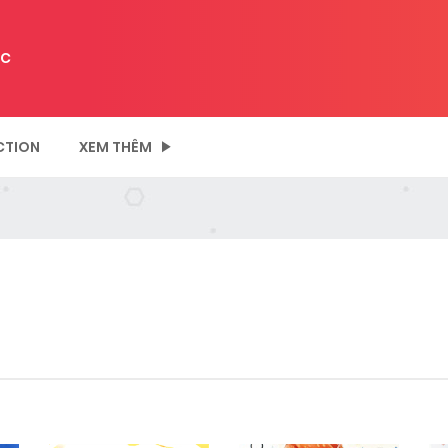
C
CTION
XEM THÊM