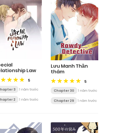
ecial
Lưu Manh Thần
lationship Law
thám
5
5
hapter 3
1 năm trước
Chapter 30
1 năm trước
hapter 2
1 năm trước
Chapter 29
1 năm trước