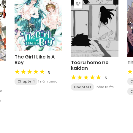
The Girl I Like Is A
Toaru homo no
Th
Boy
kaidan
5
5
C
Chapter 1
1 năm trước
Chapter 1
1 năm trước
ớc
C
c