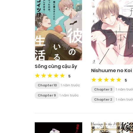
Sống cùng cậu ấy
Nishuume no Koi
5
5
Chapter 10
1 năm trước
Chapter 3
1 năm trư
Chapter 9
1 năm trước
Chapter 2
1 năm trư