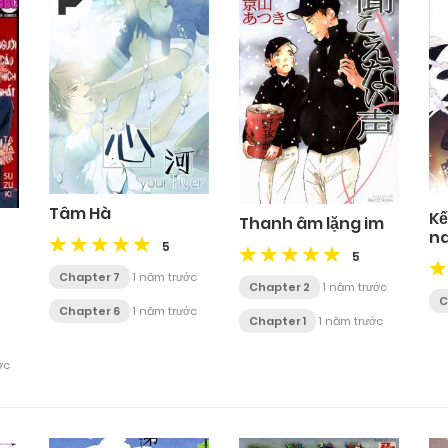
Tâm Hà
Kế
Thanh âm lặng im
na
5
5
Chapter 7
1 năm trước
Chapter 2
1 năm trước
C
Chapter 6
1 năm trước
Chapter 1
1 năm trước
ớc