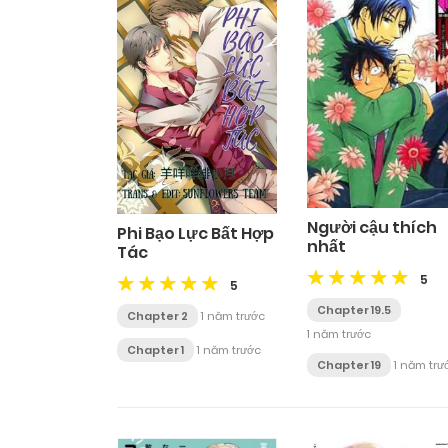
Người cậu thích
Phi Bạo Lực Bất Hợp
nhất
Tác
5
5
Chapter 19.5
Chapter 2
1 năm trước
1 năm trước
Chapter 1
1 năm trước
Chapter 19
1 năm trư