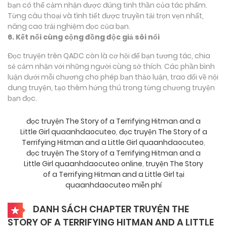
bạn có thể cảm nhận được đúng tinh thần của tác phẩm.
Từng câu thoại và tình tiết được truyền tải trọn vẹn nhất,
nâng cao trải nghiệm đọc của bạn.
6. Kết nối cùng cộng đồng độc giả sôi nổi
Đọc truyện trên QADC còn là cơ hội để bạn tương tác, chia
sẻ cảm nhận với những người cùng sở thích. Các phần bình
luận dưới mỗi chương cho phép bạn thảo luận, trao đổi về nội
dung truyện, tạo thêm hứng thú trong từng chương truyện
bạn đọc.
đọc truyện The Story of a Terrifying Hitman and a
Little Girl quaanhdaocuteo
,
đọc truyện The Story of a
Terrifying Hitman and a Little Girl quaanhdaocuteo
,
đọc truyện The Story of a Terrifying Hitman and a
Little Girl quaanhdaocuteo online
,
truyện The Story
of a Terrifying Hitman and a Little Girl tại
quaanhdaocuteo miễn phí
DANH SÁCH CHAPTER TRUYỆN THE
STORY OF A TERRIFYING HITMAN AND A LITTLE