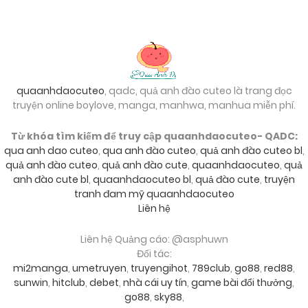
quaanhdaocuteo
, qadc, quả anh đào cuteo là trang đọc
truyện online boylove, manga, manhwa, manhua miễn phí.
Từ khóa tìm kiếm để truy cập quaanhdaocuteo- QADC:
qua anh dao cuteo
,
qua anh đào cuteo
,
quả anh đào cuteo bl
,
quả anh đào cuteo
,
quả anh đào cute
,
quaanhdaocuteo
,
quả
anh đào cute bl
,
quaanhdaocuteo bl
,
quả đào cute
,
truyện
tranh đam mỹ quaanhdaocuteo
Liên hệ
Liên hệ Quảng cáo: @asphuwn
Đối tác:
mi2manga
,
umetruyen
,
truyengihot
,
789club
,
go88
,
red88
,
sunwin
,
hitclub
,
debet
,
nhà cái uy tín
,
game bài đổi thưởng
,
go88
,
sky88
,