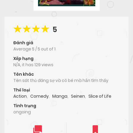
5
Đánh giá
Average
5
/
5
out of
1
Xếp hạng
N/A, it has 129 views
Tên khác
Tên sát thủ đáng sợ và cô bé mà hắn tìm thấy
Thể loại
Action
,
Comedy
,
Manga
,
Seinen
,
Slice of Life
Tình trạng
ongoing