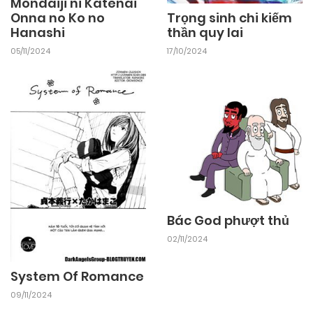
Mondaiji ni Katenai
Onna no Ko no
Trọng sinh chi kiếm
Hanashi
thần quy lai
05/11/2024
17/10/2024
Bác God phượt thủ
02/11/2024
System Of Romance
09/11/2024