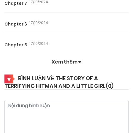
17/10/2024
Chapter 7
17/10/2024
Chapter 6
17/10/2024
Chapter 5
Xem thêm
17/10/2024
Chapter 4
BÌNH LUẬN VỀ THE STORY OF A
TERRIFYING HITMAN AND A LITTLE GIRL(
0
)
17/10/2024
Chapter 3.5
17/10/2024
Chapter 3
17/10/2024
Chapter 2