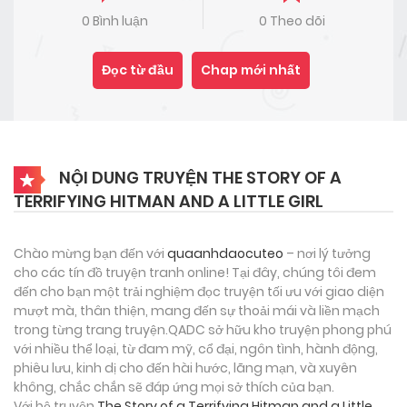
0 Bình luận
0 Theo dõi
Đọc từ đầu
Chap mới nhất
NỘI DUNG TRUYỆN THE STORY OF A
TERRIFYING HITMAN AND A LITTLE GIRL
Chào mừng bạn đến với
quaanhdaocuteo
– nơi lý tưởng
cho các tín đồ truyện tranh online! Tại đây, chúng tôi đem
đến cho bạn một trải nghiệm đọc truyện tối ưu với giao diện
mượt mà, thân thiện, mang đến sự thoải mái và liền mạch
trong từng trang truyện.QADC sở hữu kho truyện phong phú
với nhiều thể loại, từ đam mỹ, cổ đại, ngôn tình, hành động,
phiêu lưu, kinh dị cho đến hài hước, lãng mạn, và xuyên
không, chắc chắn sẽ đáp ứng mọi sở thích của bạn.
Với bộ truyện
The Story of a Terrifying Hitman and a Little