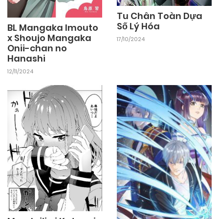
Tu Chân Toàn Dựa
Số Lý Hóa
BL Mangaka Imouto
x Shoujo Mangaka
17/10/2024
Onii-chan no
Hanashi
12/11/2024