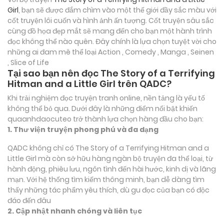
Girl
, bạn sẽ được đắm chìm vào một thế giới đầy sắc màu với
cốt truyện lôi cuốn và hình ảnh ấn tượng. Cốt truyện sâu sắc
cùng đồ họa đẹp mắt sẽ mang đến cho bạn một hành trình
đọc không thể nào quên. Đây chính là lựa chọn tuyệt vời cho
những ai đam mê thể loại
Action , Comedy , Manga , Seinen
, Slice of Life
Tại sao bạn nên đọc The Story of a Terrifying
Hitman and a Little Girl trên QADC?
Khi trải nghiệm đọc truyện tranh online, nền tảng là yếu tố
không thể bỏ qua. Dưới đây là những điểm nổi bật khiến
quaanhdaocuteo trở thành lựa chọn hàng đầu cho bạn:
1. Thư viện truyện phong phú và đa dạng
QADC không chỉ có The Story of a Terrifying Hitman and a
Little Girl mà còn sở hữu hàng ngàn bộ truyện đa thể loại, từ
hành động, phiêu lưu, ngôn tình đến hài hước, kinh dị và lãng
mạn. Với hệ thống tìm kiếm thông minh, bạn dễ dàng tìm
thấy những tác phẩm yêu thích, dù gu đọc của bạn có độc
đáo đến đâu
2. Cập nhật nhanh chóng và liên tục