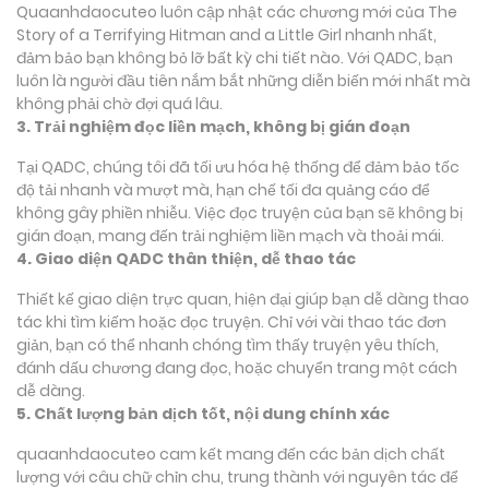
Quaanhdaocuteo luôn cập nhật các chương mới của The
Story of a Terrifying Hitman and a Little Girl nhanh nhất,
đảm bảo bạn không bỏ lỡ bất kỳ chi tiết nào. Với QADC, bạn
luôn là người đầu tiên nắm bắt những diễn biến mới nhất mà
không phải chờ đợi quá lâu.
3. Trải nghiệm đọc liền mạch, không bị gián đoạn
Tại QADC, chúng tôi đã tối ưu hóa hệ thống để đảm bảo tốc
độ tải nhanh và mượt mà, hạn chế tối đa quảng cáo để
không gây phiền nhiễu. Việc đọc truyện của bạn sẽ không bị
gián đoạn, mang đến trải nghiệm liền mạch và thoải mái.
4. Giao diện QADC thân thiện, dễ thao tác
Thiết kế giao diện trực quan, hiện đại giúp bạn dễ dàng thao
tác khi tìm kiếm hoặc đọc truyện. Chỉ với vài thao tác đơn
giản, bạn có thể nhanh chóng tìm thấy truyện yêu thích,
đánh dấu chương đang đọc, hoặc chuyển trang một cách
dễ dàng.
5. Chất lượng bản dịch tốt, nội dung chính xác
quaanhdaocuteo cam kết mang đến các bản dịch chất
lượng với câu chữ chỉn chu, trung thành với nguyên tác để