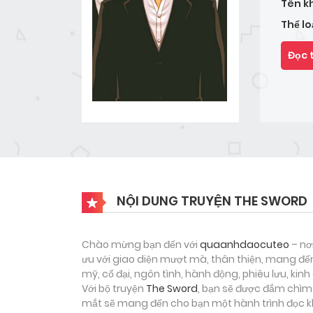
Tên k
Thể lo
Đọc 
NỘI DUNG TRUYỆN THE SWORD
Chào mừng bạn đến với
quaanhdaocuteo
– nơ
ưu với giao diện mượt mà, thân thiện, mang đến
mỹ, cổ đại, ngôn tình, hành động, phiêu lưu, ki
Với bộ truyện
The Sword
, bạn sẽ được đắm chìm 
mắt sẽ mang đến cho bạn một hành trình đọc kh