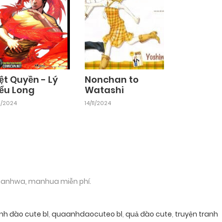
ệt Quyền - Lý
Nonchan to
iểu Long
Watashi
11/2024
14/11/2024
 manhwa, manhua miễn phí.
nh đào cute bl
,
quaanhdaocuteo bl
,
quả đào cute
,
truyện tranh