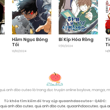
Hầm Ngục Bóng
Bí Kíp Hóa Rồng
Ti
Tối
T
17/10/2024
13/10/2024
14/
 quả anh đào cuteo là trang đọc truyện online boylove, manga,
Từ khóa tìm kiếm để truy cập quaanhdaocuteo- QADC:
,
quả anh đào cuteo
,
quả anh đào cute
,
quaanhdaocuteo
,
quả a