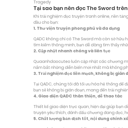
Tragedy
Tại sao bạn nên đọc The Sword trê
Khi trải nghiệm đọc truyện tranh online, nền t
đầu cho bạn:
1. Thư viện truyện phong phú và đa dạng
QADC không chỉ có The Sword mà còn sở hữu hàng
tìm kiếm thông minh, bạn dễ dàng tìm thấy nhữ
2. Cập nhật nhanh chóng và liên tục
Quaanhdaocuteo luôn cập nhật các chương mới c
nắm bắt những diễn biến mới nhất mà không phả
3. Trải nghiệm đọc liền mạch, không bị gián 
Tại QADC, chúng tôi đã tối ưu hóa hệ thống để 
bạn sẽ không bị gián đoạn, mang đến trải nghiệ
4. Giao diện QADC thân thiện, dễ thao tác
Thiết kế giao diện trực quan, hiện đại giúp bạn
truyện yêu thích, đánh dấu chương đang đọc, 
5. Chất lượng bản dịch tốt, nội dung chính x