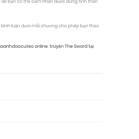
 để bạn có thể cảm nhận được đúng tinh thần
n bình luận dưới mỗi chương cho phép bạn thảo
uaanhdaocuteo online
,
truyện The Sword tại