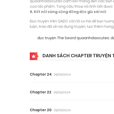
quaanhdaocuteo cam kết mang đến các bản dịch
của tác phẩm. Từng câu thoại và tình tiết được 
6. Kết nối cùng cộng đồng độc giả sôi nổi
Đọc truyện trên QADC còn là cơ hội để bạn tươn
luận, trao đổi về nội dung truyện, tạo thêm hứn
đọc truyện The Sword quaanhdaocuteo
,
đọ
DANH SÁCH CHAPTER TRUYỆN 
Chapter 24
25/09/2024
Chapter 22
25/09/2024
Chapter 20
25/09/2024