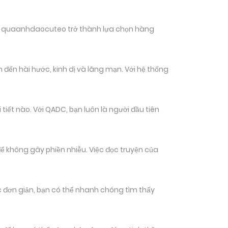
hiến quaanhdaocuteo trở thành lựa chọn hàng
đến hài hước, kinh dị và lãng mạn. Với hệ thống
ết nào. Với QADC, bạn luôn là người đầu tiên
ể không gây phiền nhiễu. Việc đọc truyện của
tác đơn giản, bạn có thể nhanh chóng tìm thấy