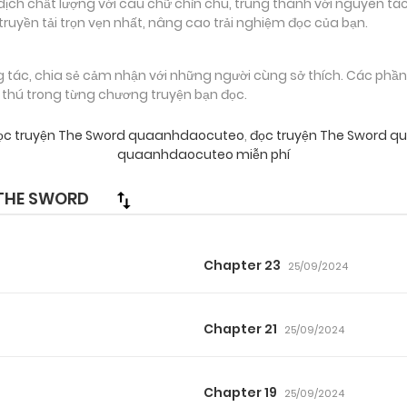
 chất lượng với câu chữ chỉn chu, trung thành với nguyên tác
truyền tải trọn vẹn nhất, nâng cao trải nghiệm đọc của bạn.
g tác, chia sẻ cảm nhận với những người cùng sở thích. Các phầ
g thú trong từng chương truyện bạn đọc.
c truyện The Sword quaanhdaocuteo
,
đọc truyện The Sword q
quaanhdaocuteo miễn phí
THE SWORD
Chapter 23
25/09/2024
Chapter 21
25/09/2024
Chapter 19
25/09/2024