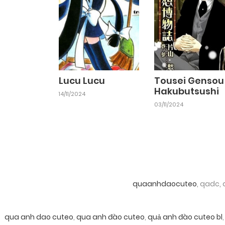
Lucu Lucu
Tousei Gensou
Hakubutsushi
14/11/2024
03/11/2024
quaanhdaocuteo
, qadc,
qua anh dao cuteo
,
qua anh đào cuteo
,
quả anh đào cuteo bl