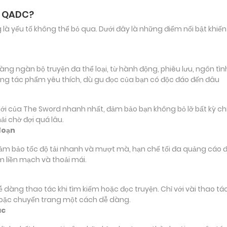
n QADC?
ảng là yếu tố không thể bỏ qua. Dưới đây là những điểm nổi bật k
 ngàn bộ truyện đa thể loại, từ hành động, phiêu lưu, ngôn tình 
ng tác phẩm yêu thích, dù gu đọc của bạn có độc đáo đến đâu
ủa The Sword nhanh nhất, đảm bảo bạn không bỏ lỡ bất kỳ chi ti
i chờ đợi quá lâu.
đoạn
đảm bảo tốc độ tải nhanh và mượt mà, hạn chế tối đa quảng cáo đ
m liền mạch và thoải mái.
 dễ dàng thao tác khi tìm kiếm hoặc đọc truyện. Chỉ với vài thao 
hoặc chuyển trang một cách dễ dàng.
ác