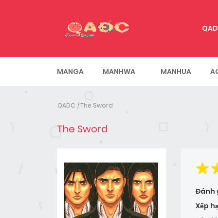
QAD
MANGA
MANHWA
MANHUA
A
QADC
The Sword
The Sword
Đánh 
Xếp h