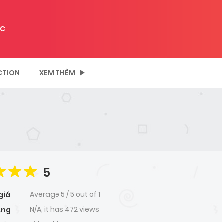
C
CTION
XEM THÊM
5
Average
5
/
5
out of
1
giá
N/A, it has 472 views
ạng