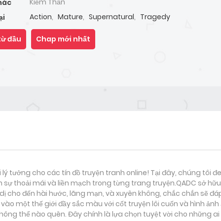
Kiếm Thần
hác
Action
,
Mature
,
Supernatural
,
Tragedy
ại
từ đầu
Chap mới nhất
i lý tưởng cho các tín đồ truyện tranh online! Tại đây, chúng tôi 
 sự thoải mái và liền mạch trong từng trang truyện.QADC sở hữu 
nh dị cho đến hài hước, lãng mạn, và xuyên không, chắc chắn sẽ đá
vào một thế giới đầy sắc màu với cốt truyện lôi cuốn và hình ản
ông thể nào quên. Đây chính là lựa chọn tuyệt vời cho những ai