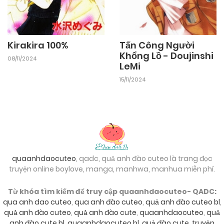
Kirakira 100%
Tấn Công Người
Khổng Lồ - Doujinshi
08/11/2024
LeMi
15/11/2024
quaanhdaocuteo
, qadc, quả anh đào cuteo là trang đọc
truyện online boylove, manga, manhwa, manhua miễn phí.
Từ khóa tìm kiếm để truy cập quaanhdaocuteo- QADC:
qua anh dao cuteo
,
qua anh đào cuteo
,
quả anh đào cuteo bl
,
quả anh đào cuteo
,
quả anh đào cute
,
quaanhdaocuteo
,
quả
anh đào cute bl
,
quaanhdaocuteo bl
,
quả đào cute
,
truyện