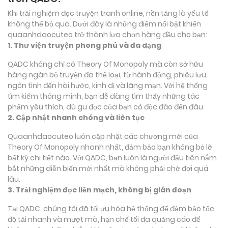
Khi trải nghiệm đọc truyện tranh online, nền tảng là yếu tố
không thể bỏ qua. Dưới đây là những điểm nổi bật khiến
quaanhdaocuteo trở thành lựa chọn hàng đầu cho bạn:
1. Thư viện truyện phong phú và đa dạng
QADC không chỉ có Theory Of Monopoly mà còn sở hữu
hàng ngàn bộ truyện đa thể loại, từ hành động, phiêu lưu,
ngôn tình đến hài hước, kinh dị và lãng mạn. Với hệ thống
tìm kiếm thông minh, bạn dễ dàng tìm thấy những tác
phẩm yêu thích, dù gu đọc của bạn có độc đáo đến đâu
2. Cập nhật nhanh chóng và liên tục
Quaanhdaocuteo luôn cập nhật các chương mới của
Theory Of Monopoly nhanh nhất, đảm bảo bạn không bỏ lỡ
bất kỳ chi tiết nào. Với QADC, bạn luôn là người đầu tiên nắm
bắt những diễn biến mới nhất mà không phải chờ đợi quá
lâu.
3. Trải nghiệm đọc liền mạch, không bị gián đoạn
Tại QADC, chúng tôi đã tối ưu hóa hệ thống để đảm bảo tốc
độ tải nhanh và mượt mà, hạn chế tối đa quảng cáo để