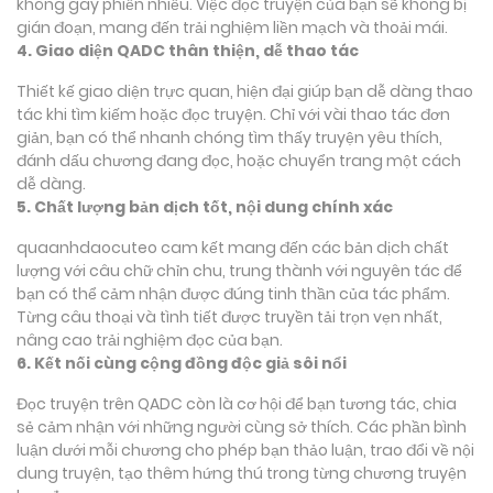
không gây phiền nhiễu. Việc đọc truyện của bạn sẽ không bị
gián đoạn, mang đến trải nghiệm liền mạch và thoải mái.
4. Giao diện QADC thân thiện, dễ thao tác
Thiết kế giao diện trực quan, hiện đại giúp bạn dễ dàng thao
tác khi tìm kiếm hoặc đọc truyện. Chỉ với vài thao tác đơn
giản, bạn có thể nhanh chóng tìm thấy truyện yêu thích,
đánh dấu chương đang đọc, hoặc chuyển trang một cách
dễ dàng.
5. Chất lượng bản dịch tốt, nội dung chính xác
quaanhdaocuteo cam kết mang đến các bản dịch chất
lượng với câu chữ chỉn chu, trung thành với nguyên tác để
bạn có thể cảm nhận được đúng tinh thần của tác phẩm.
Từng câu thoại và tình tiết được truyền tải trọn vẹn nhất,
nâng cao trải nghiệm đọc của bạn.
6. Kết nối cùng cộng đồng độc giả sôi nổi
Đọc truyện trên QADC còn là cơ hội để bạn tương tác, chia
sẻ cảm nhận với những người cùng sở thích. Các phần bình
luận dưới mỗi chương cho phép bạn thảo luận, trao đổi về nội
dung truyện, tạo thêm hứng thú trong từng chương truyện