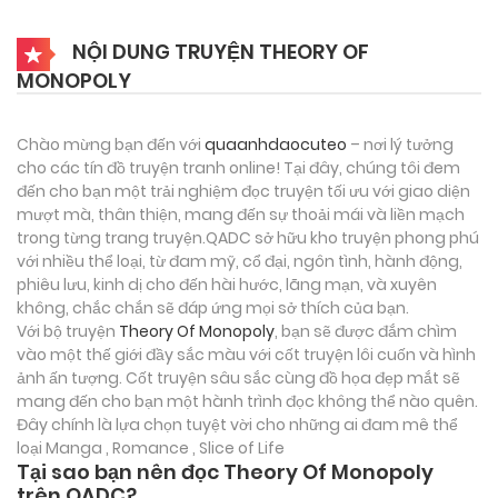
NỘI DUNG TRUYỆN THEORY OF
MONOPOLY
Chào mừng bạn đến với
quaanhdaocuteo
– nơi lý tưởng
cho các tín đồ truyện tranh online! Tại đây, chúng tôi đem
đến cho bạn một trải nghiệm đọc truyện tối ưu với giao diện
mượt mà, thân thiện, mang đến sự thoải mái và liền mạch
trong từng trang truyện.QADC sở hữu kho truyện phong phú
với nhiều thể loại, từ đam mỹ, cổ đại, ngôn tình, hành động,
phiêu lưu, kinh dị cho đến hài hước, lãng mạn, và xuyên
không, chắc chắn sẽ đáp ứng mọi sở thích của bạn.
Với bộ truyện
Theory Of Monopoly
, bạn sẽ được đắm chìm
vào một thế giới đầy sắc màu với cốt truyện lôi cuốn và hình
ảnh ấn tượng. Cốt truyện sâu sắc cùng đồ họa đẹp mắt sẽ
mang đến cho bạn một hành trình đọc không thể nào quên.
Đây chính là lựa chọn tuyệt vời cho những ai đam mê thể
loại
Manga , Romance , Slice of Life
Tại sao bạn nên đọc Theory Of Monopoly
trên QADC?