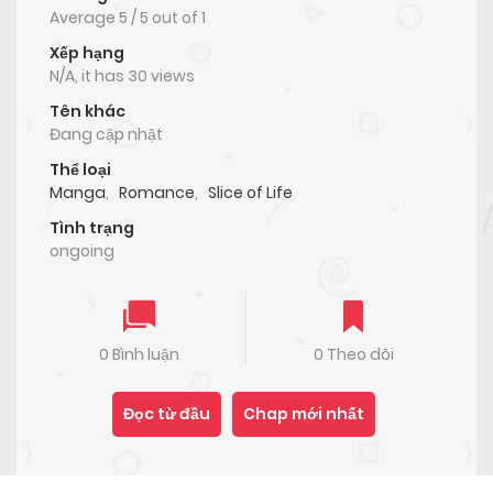
Average
5
/
5
out of
1
Xếp hạng
N/A, it has 30 views
Tên khác
Đang cập nhật
Thể loại
Manga
,
Romance
,
Slice of Life
Tình trạng
ongoing
0 Bình luận
0 Theo dõi
Đọc từ đầu
Chap mới nhất