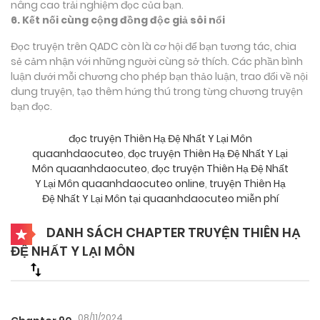
nâng cao trải nghiệm đọc của bạn.
6. Kết nối cùng cộng đồng độc giả sôi nổi
Đọc truyện trên QADC còn là cơ hội để bạn tương tác, chia
sẻ cảm nhận với những người cùng sở thích. Các phần bình
luận dưới mỗi chương cho phép bạn thảo luận, trao đổi về nội
dung truyện, tạo thêm hứng thú trong từng chương truyện
bạn đọc.
đọc truyện Thiên Hạ Đệ Nhất Y Lại Môn
quaanhdaocuteo
,
đọc truyện Thiên Hạ Đệ Nhất Y Lại
Môn quaanhdaocuteo
,
đọc truyện Thiên Hạ Đệ Nhất
Y Lại Môn quaanhdaocuteo online
,
truyện Thiên Hạ
Đệ Nhất Y Lại Môn tại quaanhdaocuteo miễn phí
DANH SÁCH CHAPTER TRUYỆN THIÊN HẠ
ĐỆ NHẤT Y LẠI MÔN
08/11/2024