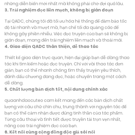
những diễn biến mới nhất mà không phải chờ đợi quá lâu.
3. Trải nghiệm đọc liền mạch, không bị gián đoạn
Tại QADC, chúng tôi đã tối ưu hóa hệ thống để đảm bảo tốc
độ tải nhanh và mượt mà, hạn chế tối đa quảng cáo để
không gây phiền nhiễu. Việc đọc truyện của bạn sẽ không bị
gián đoạn, mang đến trải nghiệm liền mạch và thoải mái.
4. Giao diện QADC thân thiện, dễ thao tác
Thiết kế giao diện trực quan, hiện đại giúp bạn dễ dàng thao
tác khi tìm kiếm hoặc đọc truyện. Chỉ với vài thao tác đơn
giản, bạn có thể nhanh chóng tìm thấy truyện yêu thích,
đánh dấu chương đang đọc, hoặc chuyển trang một cách
dễ dàng.
5. Chất lượng bản dịch tốt, nội dung chính xác
quaanhdaocuteo cam kết mang đến các bản dịch chất
lượng với câu chữ chỉn chu, trung thành với nguyên tác để
bạn có thể cảm nhận được đúng tinh thần của tác phẩm.
Từng câu thoại và tình tiết được truyền tải trọn vẹn nhất,
nâng cao trải nghiệm đọc của bạn.
6. Kết nối cùng cộng đồng độc giả sôi nổi