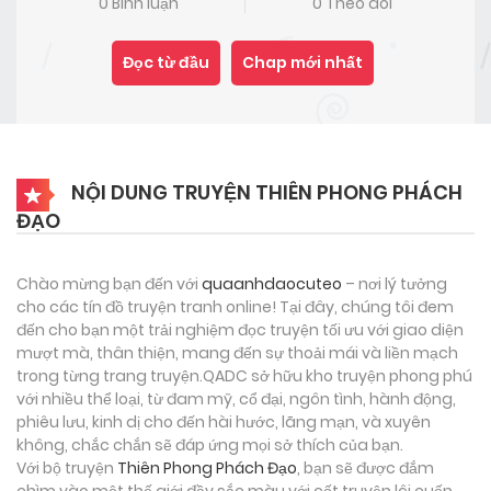
0 Bình luận
0 Theo dõi
Đọc từ đầu
Chap mới nhất
NỘI DUNG TRUYỆN THIÊN PHONG PHÁCH
ĐẠO
Chào mừng bạn đến với
quaanhdaocuteo
– nơi lý tưởng
cho các tín đồ truyện tranh online! Tại đây, chúng tôi đem
đến cho bạn một trải nghiệm đọc truyện tối ưu với giao diện
mượt mà, thân thiện, mang đến sự thoải mái và liền mạch
trong từng trang truyện.QADC sở hữu kho truyện phong phú
với nhiều thể loại, từ đam mỹ, cổ đại, ngôn tình, hành động,
phiêu lưu, kinh dị cho đến hài hước, lãng mạn, và xuyên
không, chắc chắn sẽ đáp ứng mọi sở thích của bạn.
Với bộ truyện
Thiên Phong Phách Đạo
, bạn sẽ được đắm
chìm vào một thế giới đầy sắc màu với cốt truyện lôi cuốn