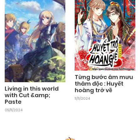
25/09/2024
Chapter 10
25/09/2024
Chapter 9
25/09/2024
Chapter 8
Từng bước âm mưu
thâm độc : Huyết
25/09/2024
Chapter 7
Living in this world
hoàng trở về
with Cut &amp;
11/11/2024
Paste
25/09/2024
Chapter 6
05/11/2024
25/09/2024
Chapter 5