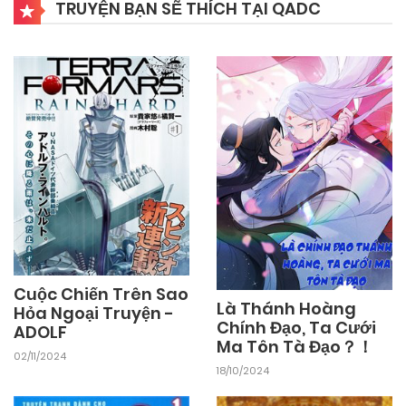
TRUYỆN BẠN SẼ THÍCH TẠI QADC
25/09/2024
Chapter 24
25/09/2024
Chapter 23
25/09/2024
Chapter 22
25/09/2024
Chapter 21
Cuộc Chiến Trên Sao
25/09/2024
Chapter 20
Là Thánh Hoàng
Hỏa Ngoại Truyện -
Chính Đạo, Ta Cưới
ADOLF
Ma Tôn Tà Đạo？！
25/09/2024
02/11/2024
Chapter 19
18/10/2024