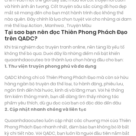
và hình ảnh ấn tượng. Cốt truyện sâu sắc cùng đồ họa đẹp
mắt sẽ mang đến cho bạn một hành trình đọc không thể
nào quên. Đây chính là lựa chọn tuyệt vời cho những ai đam
mê thể loại
Action , Manhwa , Truyện Màu
Tại sao bạn nên đọc Thiên Phong Phách Đạo
trên QADC?
Khi trải nghiệm đọc truyện tranh online, nền tảng là yếu tố
không thể bỏ qua. Dưới đây là những điểm nổi bật khiến
quaanhdaocuteo trở thành lựa chọn hàng đầu cho bạn:
1. Thư viện truyện phong phú và đa dạng
QADC không chỉ có Thiên Phong Phách Đạo mà còn sở hữu
hàng ngàn bộ truyện đa thể loại, từ hành động, phiêu lưu,
ngôn tình đến hài hước, kinh dị và lãng mạn. Với hệ thống
tìm kiếm thông minh, bạn dễ dàng tìm thấy những tác
phẩm yêu thích, dù gu đọc của bạn có độc đáo đến đâu
2. Cập nhật nhanh chóng và liên tục
Quaanhdaocuteo luôn cập nhật các chương mới của Thiên
Phong Phách Đạo nhanh nhất, đảm bảo bạn không bỏ lỡ bất
kỳ chi tiết nào. Với QADC, bạn luôn là người đầu tiên nắm bắt