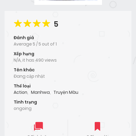
5
Đánh giá
Average
5
/
5
out of
1
Xếp hạng
N/A, it has 490 views
Tên khác
Đang cập nhật
Thể loại
Action
,
Manhwa
,
Truyện Màu
Tình trạng
ongoing