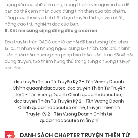
lượng với câu chữ chỉn chu, trung thành với nguyên tác để
bạn có thể cảm nhận được đúng tinh thần của tác phẩm.
Từng câu thoại và tình tiết được truyền tải trọn vẹn nhất,
nâng cao trải nghiệm đọc của bạn.
6. Kết nối cùng cộng đồng độc giả sôi nổi
Đọc truyện trên QADC còn là cơ hội để bạn tương tác, chia
sẻ cảm nhận với những người cùng sở thích. Các phần bình
luận dưới mỗi chương cho phép bạn thảo luận, trao đổi về nội
dung truyện, tạo thêm hứng thú trong từng chương truyện
bạn đọc.
đọc truyện Thiên Tử Truyền Kỳ 2 - Tần Vương Doanh
Chính quaanhdaocuteo
,
đọc truyện Thiên Tử Truyền
Kỳ 2 - Tần Vương Doanh Chính quaanhdaocuteo
,
đọc truyện Thiên Tử Truyền Kỳ 2 - Tần Vương Doanh
Chính quaanhdaocuteo online
,
truyện Thiên Tử
Truyền Kỳ 2 - Tần Vương Doanh Chính tại
quaanhdaocuteo miễn phí
DANH SÁCH CHAPTER TRUYỆN THIÊN TỬ