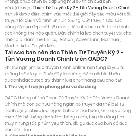
không, chắc chắn sẽ đáp ứng mọi sở thích của bạn.
Với bộ truyện
Thiên Tử Truyền Kỳ 2 - Tần Vương Doanh Chính
,
bạn sẽ được đắm chìm vào một thế giới đầy sắc màu với cốt
truyện lôi cuốn và hình ảnh ấn tượng. Cốt truyện sâu sắc
cùng đồ họa đẹp mắt sẽ mang đến cho bạn một hành trình
đọc không thể nào quên. Đây chính là lựa chọn tuyệt vời cho
những ai đam mê thể loại
Action , Adventure , Manhua ,
Martial Arts , Truyện Màu
Tại sao bạn nên đọc Thiên Tử Truyền Kỳ 2 -
Tần Vương Doanh Chính trên QADC?
Khi trải nghiệm đọc truyện tranh online, nền tảng là yếu tố
không thể bỏ qua. Dưới đây là những điểm nổi bật khiến
quaanhdaocuteo trở thành lựa chọn hàng đầu cho bạn:
1. Thư viện truyện phong phú và đa dạng
QADC không chỉ có Thiên Tử Truyền Kỳ 2 - Tần Vương Doanh
Chính mà còn sở hữu hàng ngàn bộ truyện đa thể loại, từ
hành động, phiêu lưu, ngôn tình đến hài hước, kinh dị và lãng
mạn. Với hệ thống tìm kiếm thông minh, bạn dễ dàng tìm
thấy những tác phẩm yêu thích, dù gu đọc của bạn có độc
đáo đến đâu
2. Cập nhật nhanh chóng và liên tục