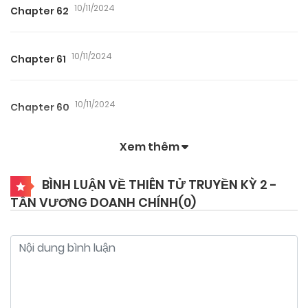
10/11/2024
Chapter 62
10/11/2024
Chapter 61
10/11/2024
Chapter 60
Xem thêm
10/11/2024
Chapter 59
BÌNH LUẬN VỀ THIÊN TỬ TRUYỀN KỲ 2 -
TẦN VƯƠNG DOANH CHÍNH(
0
)
10/11/2024
Chapter 58
10/11/2024
Chapter 57
10/11/2024
Chapter 56