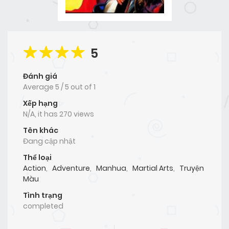
5
Đánh giá
Average
5
/
5
out of
1
Xếp hạng
N/A, it has 270 views
Tên khác
Đang cập nhật
Thể loại
Action
,
Adventure
,
Manhua
,
Martial Arts
,
Truyện
Màu
Tình trạng
completed