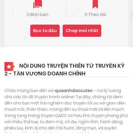
0 Bình luận
0 Theo dõi
Đọc từ đầu
Chap mới nhất
NỘI DUNG TRUYỆN THIÊN TỬ TRUYỀN KỲ
2 - TẦN VƯƠNG DOANH CHÍNH
Chào mừng bạn đến với
quaanhdaocuteo
– nơi lý tưởng
cho các tín đồ truyện tranh online! Tại đây, chúng tôi đem
đến cho bạn một trải nghiệm đọc truyện tối ưu với giao diện
mượt mà, thân thiện, mang đến sự thoải mái và liền mạch
trong từng trang truyện.QADC sở hữu kho truyện phong phú
với nhiều thể loại, từ đam mỹ, cổ đại, ngôn tình, hành động,
phiêu lưu, kinh dị cho đến hài hước, lãng mạn, và xuyên