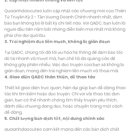
Quaanhdaocuteo luôn cập nhật các chương mới của Thiên
Tử Truyền Kỳ 2 - Tần Vương Doanh Chính nhanh nhất, đảm
bảo bạn không bỏ lỡ bất kỳ chi tiết nào. Với QADC, bạn luôn là
người đầu tiên nắm bắt những diễn biến mới nhất mà không
phải chờ đợi quá lâu.
3. Trải nghiệm đọc liền mạch, không bị gián đoạn
Tại QADC, chúng tôi đã tối ưu hóa hệ thống để đảm bảo tốc
độ tải nhanh và mượt mà, hạn chế tối đa quảng cáo để
không gây phiền nhiễu. Việc đọc truyện của bạn sẽ không bị
gián đoạn, mang đến trải nghiệm liền mạch và thoải mái.
4. Giao diện QADC thân thiện, dễ thao tác
Thiết kế giao diện trực quan, hiện đại giúp bạn dễ dàng thao
tác khi tìm kiếm hoặc đọc truyện. Chỉ với vài thao tác đơn
giản, bạn có thể nhanh chóng tìm thấy truyện yêu thích,
đánh dấu chương đang đọc, hoặc chuyển trang một cách
dễ dàng.
5. Chất lượng bản dịch tốt, nội dung chính xác
quaanhdaocuteo cam kết mang đến các bản dịch chất