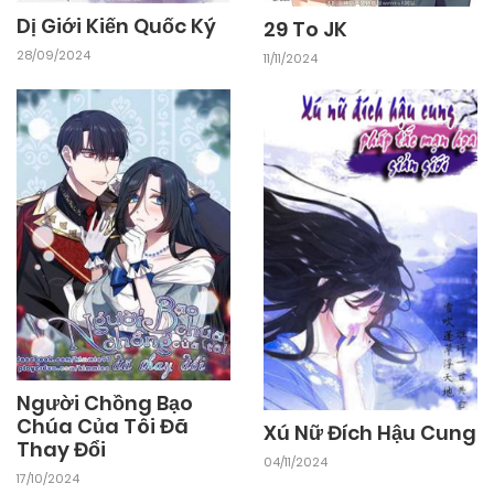
Dị Giới Kiến Quốc Ký
29 To JK
28/09/2024
11/11/2024
03/11/2024
Chapter 11
03/11/2024
Chapter 10
03/11/2024
Chapter 9
03/11/2024
Chapter 8
03/11/2024
Chapter 7
Người Chồng Bạo
Chúa Của Tôi Đã
Xú Nữ Đích Hậu Cung
Thay Đổi
03/11/2024
Chapter 6
04/11/2024
17/10/2024