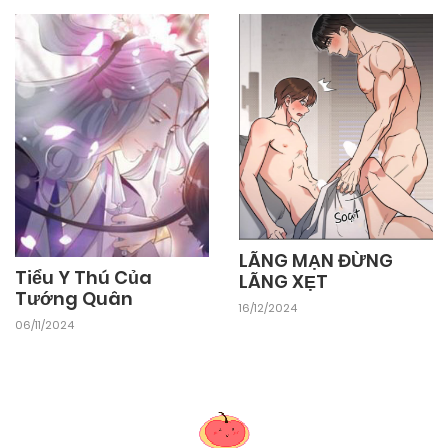
03/11/2024
Chapter 5
03/11/2024
Chapter 4
03/11/2024
Chapter 3
03/11/2024
Chapter 2
LÃNG MẠN ĐỪNG
Tiểu Y Thú Của
LÃNG XẸT
Tướng Quân
16/12/2024
03/11/2024
Chapter 1
06/11/2024