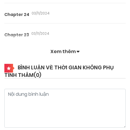
03/11/2024
Chapter 24
03/11/2024
Chapter 23
Xem thêm
03/11/2024
Chapter 22
BÌNH LUẬN VỀ THỜI GIAN KHÔNG PHỤ
TÌNH THÂM(
0
)
03/11/2024
Chapter 21
03/11/2024
Chapter 20
03/11/2024
Chapter 19