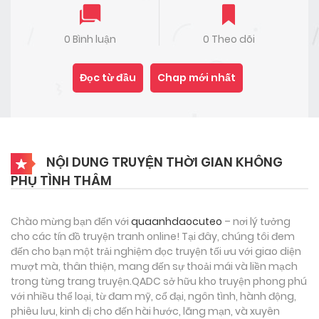
0 Bình luận
0 Theo dõi
Đọc từ đầu
Chap mới nhất
NỘI DUNG TRUYỆN THỜI GIAN KHÔNG
PHỤ TÌNH THÂM
Chào mừng bạn đến với
quaanhdaocuteo
– nơi lý tưởng
cho các tín đồ truyện tranh online! Tại đây, chúng tôi đem
đến cho bạn một trải nghiệm đọc truyện tối ưu với giao diện
mượt mà, thân thiện, mang đến sự thoải mái và liền mạch
trong từng trang truyện.QADC sở hữu kho truyện phong phú
với nhiều thể loại, từ đam mỹ, cổ đại, ngôn tình, hành động,
phiêu lưu, kinh dị cho đến hài hước, lãng mạn, và xuyên