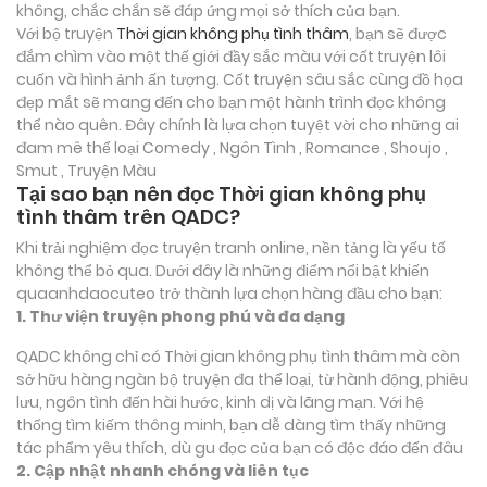
không, chắc chắn sẽ đáp ứng mọi sở thích của bạn.
Với bộ truyện
Thời gian không phụ tình thâm
, bạn sẽ được
đắm chìm vào một thế giới đầy sắc màu với cốt truyện lôi
cuốn và hình ảnh ấn tượng. Cốt truyện sâu sắc cùng đồ họa
đẹp mắt sẽ mang đến cho bạn một hành trình đọc không
thể nào quên. Đây chính là lựa chọn tuyệt vời cho những ai
đam mê thể loại
Comedy , Ngôn Tình , Romance , Shoujo ,
Smut , Truyện Màu
Tại sao bạn nên đọc Thời gian không phụ
tình thâm trên QADC?
Khi trải nghiệm đọc truyện tranh online, nền tảng là yếu tố
không thể bỏ qua. Dưới đây là những điểm nổi bật khiến
quaanhdaocuteo trở thành lựa chọn hàng đầu cho bạn:
1. Thư viện truyện phong phú và đa dạng
QADC không chỉ có Thời gian không phụ tình thâm mà còn
sở hữu hàng ngàn bộ truyện đa thể loại, từ hành động, phiêu
lưu, ngôn tình đến hài hước, kinh dị và lãng mạn. Với hệ
thống tìm kiếm thông minh, bạn dễ dàng tìm thấy những
tác phẩm yêu thích, dù gu đọc của bạn có độc đáo đến đâu
2. Cập nhật nhanh chóng và liên tục