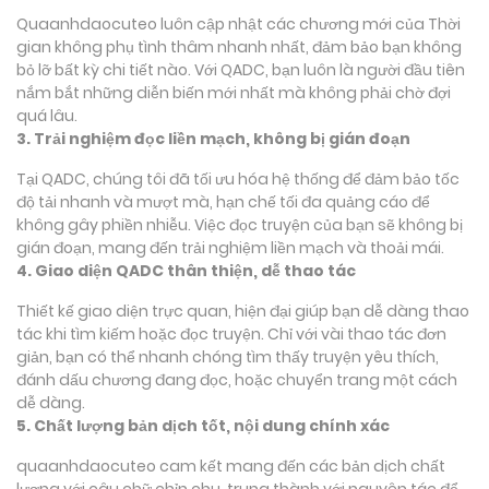
Quaanhdaocuteo luôn cập nhật các chương mới của Thời
gian không phụ tình thâm nhanh nhất, đảm bảo bạn không
bỏ lỡ bất kỳ chi tiết nào. Với QADC, bạn luôn là người đầu tiên
nắm bắt những diễn biến mới nhất mà không phải chờ đợi
quá lâu.
3. Trải nghiệm đọc liền mạch, không bị gián đoạn
Tại QADC, chúng tôi đã tối ưu hóa hệ thống để đảm bảo tốc
độ tải nhanh và mượt mà, hạn chế tối đa quảng cáo để
không gây phiền nhiễu. Việc đọc truyện của bạn sẽ không bị
gián đoạn, mang đến trải nghiệm liền mạch và thoải mái.
4. Giao diện QADC thân thiện, dễ thao tác
Thiết kế giao diện trực quan, hiện đại giúp bạn dễ dàng thao
tác khi tìm kiếm hoặc đọc truyện. Chỉ với vài thao tác đơn
giản, bạn có thể nhanh chóng tìm thấy truyện yêu thích,
đánh dấu chương đang đọc, hoặc chuyển trang một cách
dễ dàng.
5. Chất lượng bản dịch tốt, nội dung chính xác
quaanhdaocuteo cam kết mang đến các bản dịch chất
lượng với câu chữ chỉn chu, trung thành với nguyên tác để