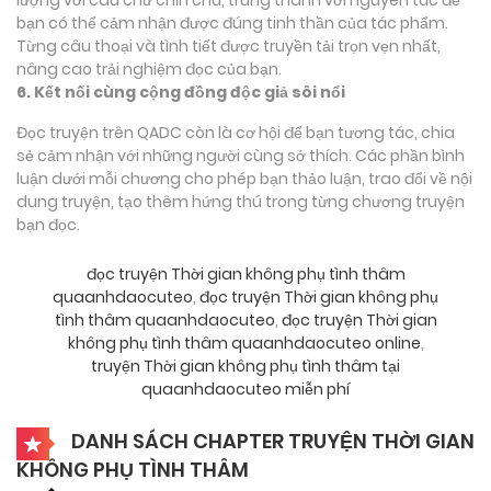
bạn có thể cảm nhận được đúng tinh thần của tác phẩm.
Từng câu thoại và tình tiết được truyền tải trọn vẹn nhất,
nâng cao trải nghiệm đọc của bạn.
6. Kết nối cùng cộng đồng độc giả sôi nổi
Đọc truyện trên QADC còn là cơ hội để bạn tương tác, chia
sẻ cảm nhận với những người cùng sở thích. Các phần bình
luận dưới mỗi chương cho phép bạn thảo luận, trao đổi về nội
dung truyện, tạo thêm hứng thú trong từng chương truyện
bạn đọc.
đọc truyện Thời gian không phụ tình thâm
quaanhdaocuteo
,
đọc truyện Thời gian không phụ
tình thâm quaanhdaocuteo
,
đọc truyện Thời gian
không phụ tình thâm quaanhdaocuteo online
,
truyện Thời gian không phụ tình thâm tại
quaanhdaocuteo miễn phí
DANH SÁCH CHAPTER TRUYỆN THỜI GIAN
KHÔNG PHỤ TÌNH THÂM