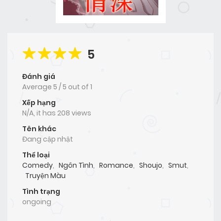
5
Đánh giá
Average
5
/
5
out of
1
Xếp hạng
N/A, it has 208 views
Tên khác
Đang cập nhật
Thể loại
Comedy
,
Ngôn Tình
,
Romance
,
Shoujo
,
Smut
,
Truyện Màu
Tình trạng
ongoing