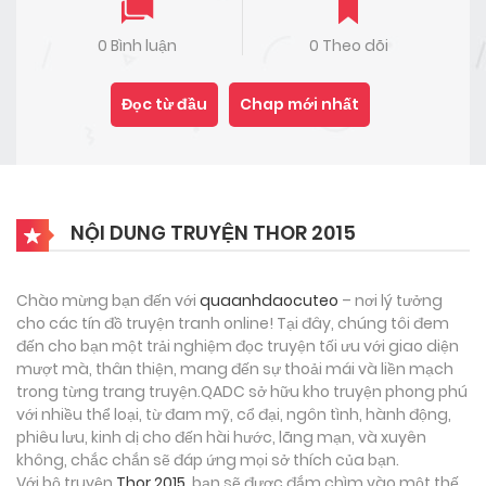
0 Bình luận
0 Theo dõi
Đọc từ đầu
Chap mới nhất
NỘI DUNG TRUYỆN THOR 2015
Chào mừng bạn đến với
quaanhdaocuteo
– nơi lý tưởng
cho các tín đồ truyện tranh online! Tại đây, chúng tôi đem
đến cho bạn một trải nghiệm đọc truyện tối ưu với giao diện
mượt mà, thân thiện, mang đến sự thoải mái và liền mạch
trong từng trang truyện.QADC sở hữu kho truyện phong phú
với nhiều thể loại, từ đam mỹ, cổ đại, ngôn tình, hành động,
phiêu lưu, kinh dị cho đến hài hước, lãng mạn, và xuyên
không, chắc chắn sẽ đáp ứng mọi sở thích của bạn.
Với bộ truyện
Thor 2015
, bạn sẽ được đắm chìm vào một thế