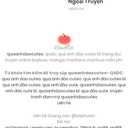
Ngoại Truyện
14/11/2024
quaanhdaocuteo
, qadc, quả anh đào cuteo là trang đọc
truyện online boylove, manga, manhwa, manhua miễn phí.
Từ khóa tìm kiếm để truy cập quaanhdaocuteo- QADC:
qua anh dao cuteo
,
qua anh đào cuteo
,
quả anh đào cuteo bl
,
quả anh đào cuteo
,
quả anh đào cute
,
quaanhdaocuteo
,
quả
anh đào cute bl
,
quaanhdaocuteo bl
,
quả đào cute
,
truyện
tranh đam mỹ quaanhdaocuteo
Liên hệ
Liên hệ Quảng cáo: @asphuwn
Đối tác:
mi2manga
,
umetruyen
,
truyengihot
,
789club
,
go88
,
red88
,