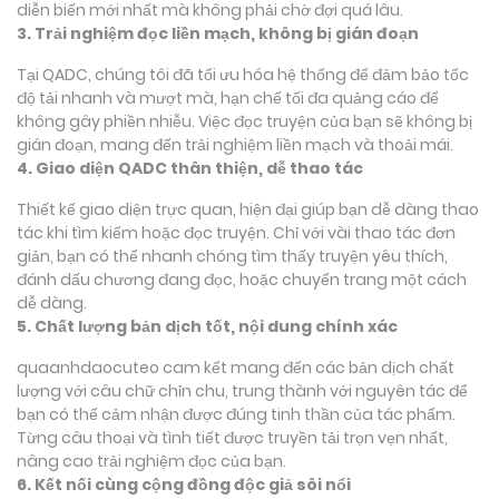
diễn biến mới nhất mà không phải chờ đợi quá lâu.
3. Trải nghiệm đọc liền mạch, không bị gián đoạn
Tại QADC, chúng tôi đã tối ưu hóa hệ thống để đảm bảo tốc
độ tải nhanh và mượt mà, hạn chế tối đa quảng cáo để
không gây phiền nhiễu. Việc đọc truyện của bạn sẽ không bị
gián đoạn, mang đến trải nghiệm liền mạch và thoải mái.
4. Giao diện QADC thân thiện, dễ thao tác
Thiết kế giao diện trực quan, hiện đại giúp bạn dễ dàng thao
tác khi tìm kiếm hoặc đọc truyện. Chỉ với vài thao tác đơn
giản, bạn có thể nhanh chóng tìm thấy truyện yêu thích,
đánh dấu chương đang đọc, hoặc chuyển trang một cách
dễ dàng.
5. Chất lượng bản dịch tốt, nội dung chính xác
quaanhdaocuteo cam kết mang đến các bản dịch chất
lượng với câu chữ chỉn chu, trung thành với nguyên tác để
bạn có thể cảm nhận được đúng tinh thần của tác phẩm.
Từng câu thoại và tình tiết được truyền tải trọn vẹn nhất,
nâng cao trải nghiệm đọc của bạn.
6. Kết nối cùng cộng đồng độc giả sôi nổi