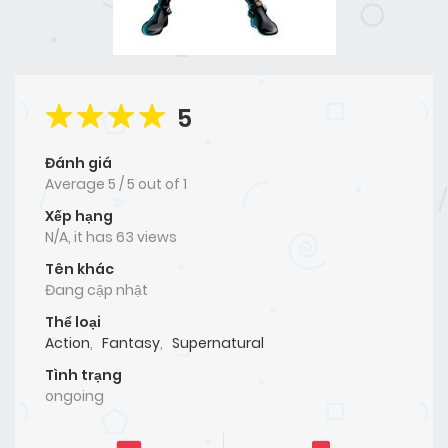
5
Đánh giá
Average
5
/
5
out of
1
Xếp hạng
N/A, it has 63 views
Tên khác
Đang cập nhật
Thể loại
Action
,
Fantasy
,
Supernatural
Tình trạng
ongoing