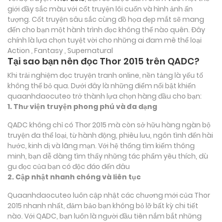
giới đầy sắc màu với cốt truyện lôi cuốn và hình ảnh ấn
tượng. Cốt truyện sâu sắc cùng đồ họa đẹp mắt sẽ mang
đến cho bạn một hành trình đọc không thể nào quên. Đây
chính là lựa chọn tuyệt vời cho những ai đam mê thể loại
Action , Fantasy , Supernatural
Tại sao bạn nên đọc Thor 2015 trên QADC?
Khi trải nghiệm đọc truyện tranh online, nền tảng là yếu tố
không thể bỏ qua. Dưới đây là những điểm nổi bật khiến
quaanhdaocuteo trở thành lựa chọn hàng đầu cho bạn:
1. Thư viện truyện phong phú và đa dạng
QADC không chỉ có Thor 2015 mà còn sở hữu hàng ngàn bộ
truyện đa thể loại, từ hành động, phiêu lưu, ngôn tình đến hài
hước, kinh dị và lãng mạn. Với hệ thống tìm kiếm thông
minh, bạn dễ dàng tìm thấy những tác phẩm yêu thích, dù
gu đọc của bạn có độc đáo đến đâu
2. Cập nhật nhanh chóng và liên tục
Quaanhdaocuteo luôn cập nhật các chương mới của Thor
2015 nhanh nhất, đảm bảo bạn không bỏ lỡ bất kỳ chi tiết
nào. Với QADC, bạn luôn là người đầu tiên nắm bắt những