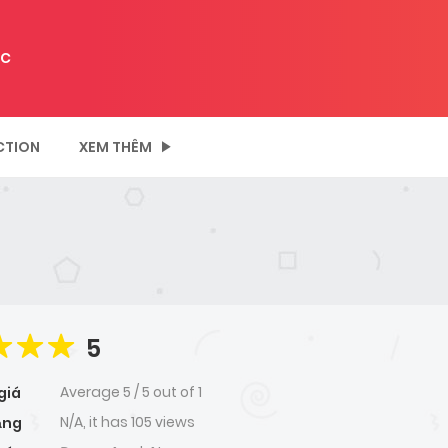
C
CTION
XEM THÊM
5
Average
5
/
5
out of
1
giá
N/A, it has 105 views
ạng