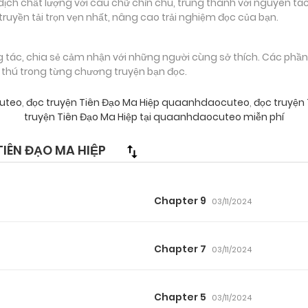
 chất lượng với câu chữ chỉn chu, trung thành với nguyên tác
truyền tải trọn vẹn nhất, nâng cao trải nghiệm đọc của bạn.
g tác, chia sẻ cảm nhận với những người cùng sở thích. Các phầ
g thú trong từng chương truyện bạn đọc.
cuteo
,
đọc truyện Tiên Đạo Ma Hiệp quaanhdaocuteo
,
đọc truyện
truyện Tiên Đạo Ma Hiệp tại quaanhdaocuteo miễn phí
IÊN ĐẠO MA HIỆP
Chapter 9
03/11/2024
Chapter 7
03/11/2024
Chapter 5
03/11/2024