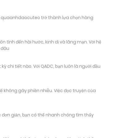
hiến quaanhdaocuteo trở thành lựa chọn hàng
 tình đến hài hước, kinh dị và lãng mạn. Với hệ
n đâu
 chi tiết nào. Với QADC, bạn luôn là người đầu
ể không gây phiền nhiễu. Việc đọc truyện của
tác đơn giản, bạn có thể nhanh chóng tìm thấy