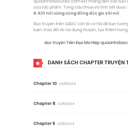
quaanhdaocuteo cam kết mang đến các bản dịch
của tác phẩm. Từng câu thoại và tình tiết được 
6. Kết nối cùng cộng đồng độc giả sôi nổi
Đọc truyện trên QADC còn là cơ hội để bạn tươn
luận, trao đổi về nội dung truyện, tạo thêm hứn
đọc truyện Tiên Đạo Ma Hiệp quaanhdao
DANH SÁCH CHAPTER TRUYỆN T
Chapter 10
03/11/2024
Chapter 8
03/11/2024
Chapter 6
03/11/2024