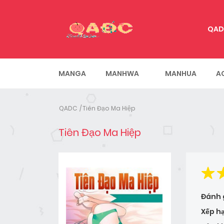
QAD
MANGA
MANHWA
MANHUA
A
QADC
Tiên Đạo Ma Hiệp
Tiên Đạo Ma Hiệp
Đánh 
Xếp h