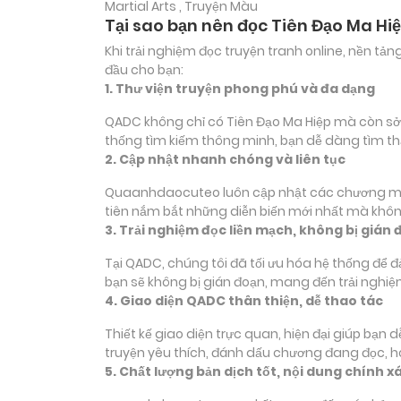
Martial Arts , Truyện Màu
Tại sao bạn nên đọc Tiên Đạo Ma Hi
Khi trải nghiệm đọc truyện tranh online, nền t
đầu cho bạn:
1. Thư viện truyện phong phú và đa dạng
QADC không chỉ có Tiên Đạo Ma Hiệp mà còn sở hữ
thống tìm kiếm thông minh, bạn dễ dàng tìm th
2. Cập nhật nhanh chóng và liên tục
Quaanhdaocuteo luôn cập nhật các chương mới c
tiên nắm bắt những diễn biến mới nhất mà không
3. Trải nghiệm đọc liền mạch, không bị gián 
Tại QADC, chúng tôi đã tối ưu hóa hệ thống để 
bạn sẽ không bị gián đoạn, mang đến trải nghiệ
4. Giao diện QADC thân thiện, dễ thao tác
Thiết kế giao diện trực quan, hiện đại giúp bạn
truyện yêu thích, đánh dấu chương đang đọc, 
5. Chất lượng bản dịch tốt, nội dung chính x