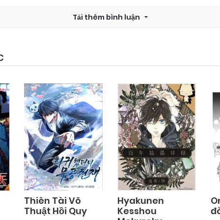
Tải thêm bình luận
C
Thiên Tài Võ
Hyakunen
O
Thuật Hồi Quy
Kesshou
đà