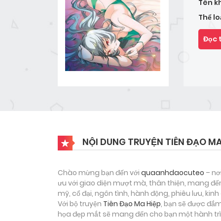
Tên k
Thể lo
Đọc 
NỘI DUNG TRUYỆN TIÊN ĐẠO MA
Chào mừng bạn đến với
quaanhdaocuteo
– nơ
ưu với giao diện mượt mà, thân thiện, mang đến
mỹ, cổ đại, ngôn tình, hành động, phiêu lưu, ki
Với bộ truyện
Tiên Đạo Ma Hiệp
, bạn sẽ được đắm
họa đẹp mắt sẽ mang đến cho bạn một hành trìn