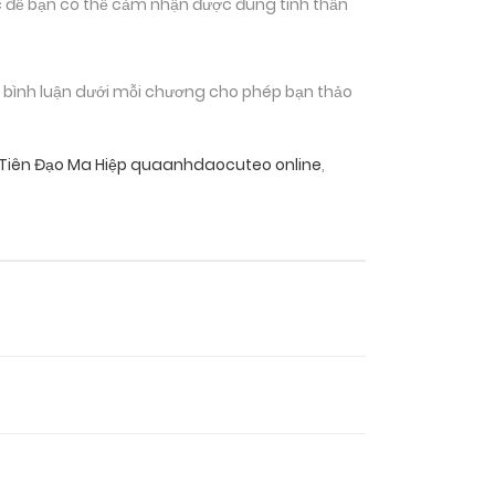
 để bạn có thể cảm nhận được đúng tinh thần
n bình luận dưới mỗi chương cho phép bạn thảo
 Tiên Đạo Ma Hiệp quaanhdaocuteo online
,