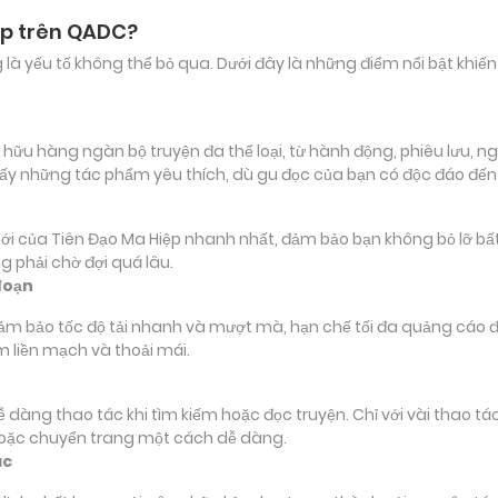
ệp trên QADC?
ảng là yếu tố không thể bỏ qua. Dưới đây là những điểm nổi bật k
u hàng ngàn bộ truyện đa thể loại, từ hành động, phiêu lưu, ngôn
ấy những tác phẩm yêu thích, dù gu đọc của bạn có độc đáo đế
ủa Tiên Đạo Ma Hiệp nhanh nhất, đảm bảo bạn không bỏ lỡ bất kỳ
 phải chờ đợi quá lâu.
đoạn
đảm bảo tốc độ tải nhanh và mượt mà, hạn chế tối đa quảng cáo đ
m liền mạch và thoải mái.
 dễ dàng thao tác khi tìm kiếm hoặc đọc truyện. Chỉ với vài thao 
hoặc chuyển trang một cách dễ dàng.
ác