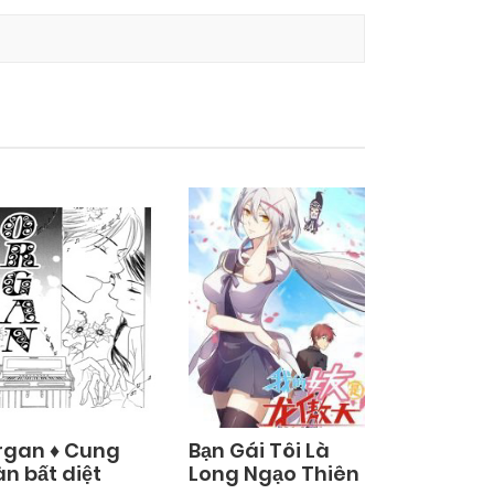
rgan ♦ Cung
Bạn Gái Tôi Là
n bất diệt
Long Ngạo Thiên