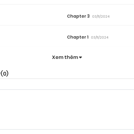
Chapter 3
03/11/2024
Chapter 1
03/11/2024
Xem thêm
P(
0
)