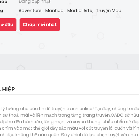
Đang cập nhật
hác
Adventure
,
Manhua
,
Martial Arts
,
Truyện Màu
ại
từ đầu
Chap mới nhất
 HIỆP
i lý tưởng cho các tín đồ truyện tranh online! Tại đây, chúng tôi 
 sự thoải mái và liền mạch trong từng trang truyện.QADC sở hữu 
nh dị cho đến hài hước, lãng mạn, và xuyên không, chắc chắn sẽ đá
 chìm vào một thế giới đầy sắc màu với cốt truyện lôi cuốn và hì
h đọc không thể nào quên. Đây chính là lựa chọn tuyệt vời cho