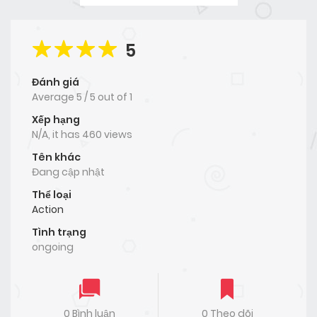
5
Đánh giá
Average
5
/
5
out of
1
Xếp hạng
N/A, it has 460 views
Tên khác
Đang cập nhật
Thể loại
Action
Tình trạng
ongoing
0 Bình luận
0 Theo dõi