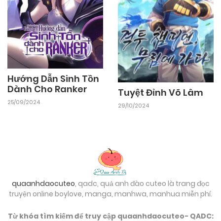
25/09/2024
Chapter 3
25/09/2024
Chapter 2
Hướng Dẫn Sinh Tồn
Dành Cho Ranker
Tuyệt Đỉnh Võ Lâm
25/09/2024
Chapter 1
25/09/2024
29/10/2024
quaanhdaocuteo
, qadc, quả anh đào cuteo là trang đọc
truyện online boylove, manga, manhwa, manhua miễn phí.
Từ khóa tìm kiếm để truy cập quaanhdaocuteo- QADC: