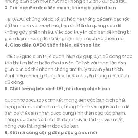
những diễn biến mới nhất mà không phải chờ đợi quá lâu.
3. Trải nghiệm đọc liền mạch, không bị gián đoạn
Tại QADC, chúng tôi đã tối ưu hóa hệ thống để đảm bảo tốc
độ tải nhanh và mượt mà, hạn chế tối đa quảng cáo để
không gây phiền nhiễu. Việc đọc truyện của bạn sẽ không bị
gián đoạn, mang đến trải nghiệm liền mạch và thoải mái.
4. Giao diện QADC thân thiện, dễ thao tác
Thiết kế giao diện trực quan, hiện đại giúp bạn dễ dàng thao
tác khi tìm kiếm hoặc đọc truyện. Chỉ với vài thao tác đơn
giản, bạn có thể nhanh chóng tìm thấy truyện yêu thích,
đánh dấu chương đang đọc, hoặc chuyển trang một cách
dễ dàng.
5. Chất lượng bản dịch tốt, nội dung chính xác
quaanhdaocuteo cam kết mang đến các bản dịch chất
lượng với câu chữ chỉn chu, trung thành với nguyên tác để
bạn có thể cảm nhận được đúng tinh thần của tác phẩm.
Từng câu thoại và tình tiết được truyền tải trọn vẹn nhất,
nâng cao trải nghiệm đọc của bạn.
6. Kết nối cùng cộng đồng độc giả sôi nổi