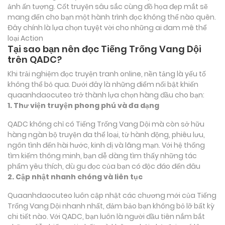
ảnh ấn tượng. Cốt truyện sâu sắc cùng đồ họa đẹp mắt sẽ
mang đến cho bạn một hành trình đọc không thể nào quên.
Đây chính là lựa chọn tuyệt vời cho những ai đam mê thể
loại
Action
Tại sao bạn nên đọc Tiếng Trống Vang Dội
trên QADC?
Khi trải nghiệm đọc truyện tranh online, nền tảng là yếu tố
không thể bỏ qua. Dưới đây là những điểm nổi bật khiến
quaanhdaocuteo trở thành lựa chọn hàng đầu cho bạn:
1. Thư viện truyện phong phú và đa dạng
QADC không chỉ có Tiếng Trống Vang Dội mà còn sở hữu
hàng ngàn bộ truyện đa thể loại, từ hành động, phiêu lưu,
ngôn tình đến hài hước, kinh dị và lãng mạn. Với hệ thống
tìm kiếm thông minh, bạn dễ dàng tìm thấy những tác
phẩm yêu thích, dù gu đọc của bạn có độc đáo đến đâu
2. Cập nhật nhanh chóng và liên tục
Quaanhdaocuteo luôn cập nhật các chương mới của Tiếng
Trống Vang Dội nhanh nhất, đảm bảo bạn không bỏ lỡ bất kỳ
chi tiết nào. Với QADC, bạn luôn là người đầu tiên nắm bắt