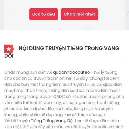
Đọc từ đầu
Chap mới nhất
NỘI DUNG TRUYỆN TIẾNG TRỐNG VANG
DỘI
Chào mừng bạn đến với
quaanhdaocuteo
– nơi lý tưởng
cho các tín đồ truyện tranh online! Tại đây, chúng tôi đem
đến cho bạn một trải nghiệm đọc truyện tối ưu với giao diện
mượt mà, thân thiện, mang đến sự thoải mái và liền mạch
trong từng trang truyện.QADC sở hữu kho truyện phong phú
với nhiều thể loại, từ đam mỹ, cổ đại, ngôn tình, hành động,
phiêu lưu, kinh dị cho đến hài hước, lãng mạn, và xuyên
không, chắc chắn sẽ đáp ứng mọi sở thích của bạn.
Với bộ truyện
Tiếng Trống Vang Dội
, bạn sẽ được đắm chìm
vào một thế giới đầy sắc màu với cốt truyện lôi cuốn và hình