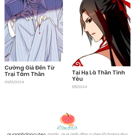
Cường Giả Đến Từ
Tại Hạ Là Thần Tình
Trại Tâm Thần
Yêu
09/10/2024
11/11/2024
quaanhdaocuteo
, qadc, quả anh đào cuteo là trang đọc