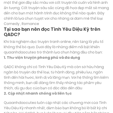
một thế giới đầy sắc màu với cốt truyện lôi cuốn và hình ảnh
ấn tượng. Cốt truyện sâu sắc cùng đồ họa đẹp mắt sẽ mang
đến cho bạn một hành trình đọc không thể nào quên. Đây
chính là lựa chọn tuyệt vời cho những ai đam mê thể loại
Comedy , Romance
Tại sao bạn nên đọc Tình Yêu Diệu Kỳ trên
QADC?
Khi trải nghiệm đọc truyện tranh online, nền tảng là yếu tố
không thể bỏ qua. Dưới đây là những điểm nổi bật khiến
quaanhdaocuteo trở thành lựa chọn hàng đầu cho bạn:
1. Thư viện truyện phong phú và đa dạng
QADC không chỉ có Tình Yêu Diệu Kỳ mà còn sở hữu hàng
ngàn bộ truyện đa thể loại, từ hành động, phiêu lưu, ngôn
tình đến hài hước, kinh dị và lãng mạn. Với hệ thống tìm kiếm
thông minh, bạn dễ dàng tìm thấy những tác phẩm yêu
thích, dù gu đọc của bạn có độc đáo đến đâu
2. Cập nhật nhanh chóng và liên tục
Quaanhdaocuteo luôn cập nhật các chương mới của Tình
Yêu Diệu Kỳ nhanh nhất, đảm bảo bạn không bỏ lỡ bất kỳ chi