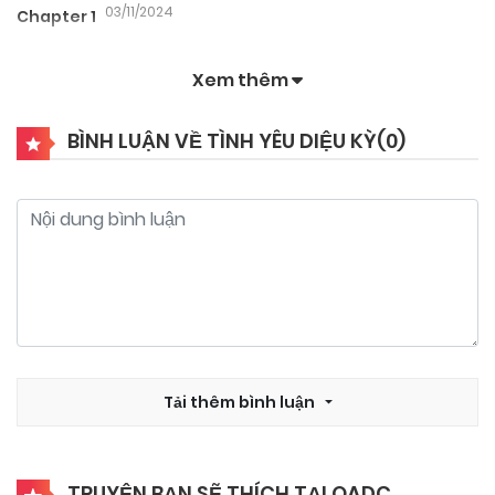
03/11/2024
Chapter 1
Xem thêm
BÌNH LUẬN VỀ TÌNH YÊU DIỆU KỲ(
0
)
Tải thêm bình luận
TRUYỆN BẠN SẼ THÍCH TẠI QADC