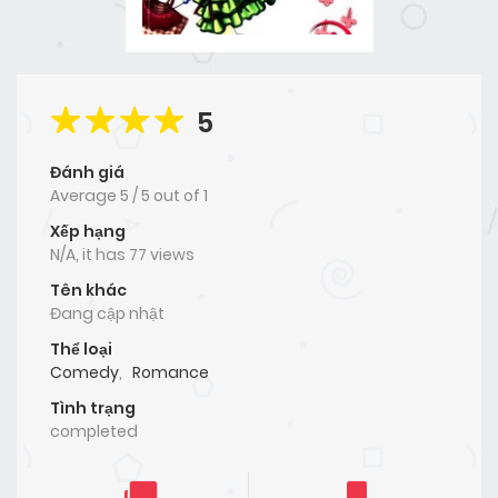
5
Đánh giá
Average
5
/
5
out of
1
Xếp hạng
N/A, it has 77 views
Tên khác
Đang cập nhật
Thể loại
Comedy
,
Romance
Tình trạng
completed