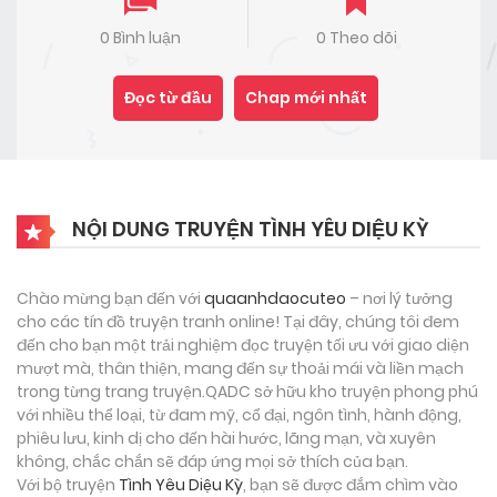
0 Bình luận
0 Theo dõi
Đọc từ đầu
Chap mới nhất
NỘI DUNG TRUYỆN TÌNH YÊU DIỆU KỲ
Chào mừng bạn đến với
quaanhdaocuteo
– nơi lý tưởng
cho các tín đồ truyện tranh online! Tại đây, chúng tôi đem
đến cho bạn một trải nghiệm đọc truyện tối ưu với giao diện
mượt mà, thân thiện, mang đến sự thoải mái và liền mạch
trong từng trang truyện.QADC sở hữu kho truyện phong phú
với nhiều thể loại, từ đam mỹ, cổ đại, ngôn tình, hành động,
phiêu lưu, kinh dị cho đến hài hước, lãng mạn, và xuyên
không, chắc chắn sẽ đáp ứng mọi sở thích của bạn.
Với bộ truyện
Tình Yêu Diệu Kỳ
, bạn sẽ được đắm chìm vào