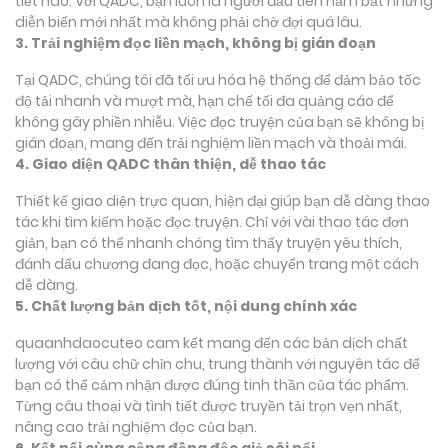
tiết nào. Với QADC, bạn luôn là người đầu tiên nắm bắt những
diễn biến mới nhất mà không phải chờ đợi quá lâu.
3. Trải nghiệm đọc liền mạch, không bị gián đoạn
Tại QADC, chúng tôi đã tối ưu hóa hệ thống để đảm bảo tốc
độ tải nhanh và mượt mà, hạn chế tối đa quảng cáo để
không gây phiền nhiễu. Việc đọc truyện của bạn sẽ không bị
gián đoạn, mang đến trải nghiệm liền mạch và thoải mái.
4. Giao diện QADC thân thiện, dễ thao tác
Thiết kế giao diện trực quan, hiện đại giúp bạn dễ dàng thao
tác khi tìm kiếm hoặc đọc truyện. Chỉ với vài thao tác đơn
giản, bạn có thể nhanh chóng tìm thấy truyện yêu thích,
đánh dấu chương đang đọc, hoặc chuyển trang một cách
dễ dàng.
5. Chất lượng bản dịch tốt, nội dung chính xác
quaanhdaocuteo cam kết mang đến các bản dịch chất
lượng với câu chữ chỉn chu, trung thành với nguyên tác để
bạn có thể cảm nhận được đúng tinh thần của tác phẩm.
Từng câu thoại và tình tiết được truyền tải trọn vẹn nhất,
nâng cao trải nghiệm đọc của bạn.
6. Kết nối cùng cộng đồng độc giả sôi nổi