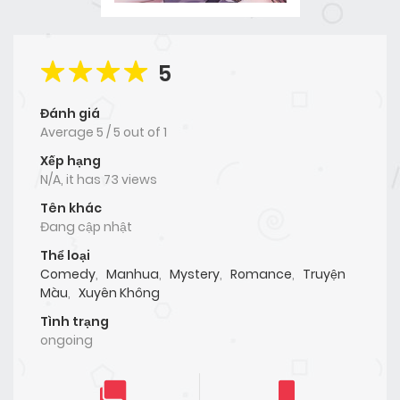
5
Đánh giá
Average
5
/
5
out of
1
Xếp hạng
N/A, it has 73 views
Tên khác
Đang cập nhật
Thể loại
Comedy
,
Manhua
,
Mystery
,
Romance
,
Truyện
Màu
,
Xuyên Không
Tình trạng
ongoing