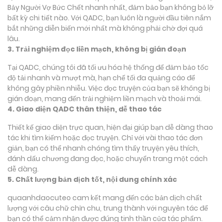
Bảy Người Vợ Bức Chết nhanh nhất, đảm bảo bạn không bỏ lỡ
bất kỳ chi tiết nào. Với QADC, bạn luôn là người đầu tiên nắm
bắt những diễn biến mới nhất mà không phải chờ đợi quá
lâu.
3. Trải nghiệm đọc liền mạch, không bị gián đoạn
Tại QADC, chúng tôi đã tối ưu hóa hệ thống để đảm bảo tốc
độ tải nhanh và mượt mà, hạn chế tối đa quảng cáo để
không gây phiền nhiễu. Việc đọc truyện của bạn sẽ không bị
gián đoạn, mang đến trải nghiệm liền mạch và thoải mái.
4. Giao diện QADC thân thiện, dễ thao tác
Thiết kế giao diện trực quan, hiện đại giúp bạn dễ dàng thao
tác khi tìm kiếm hoặc đọc truyện. Chỉ với vài thao tác đơn
giản, bạn có thể nhanh chóng tìm thấy truyện yêu thích,
đánh dấu chương đang đọc, hoặc chuyển trang một cách
dễ dàng.
5. Chất lượng bản dịch tốt, nội dung chính xác
quaanhdaocuteo cam kết mang đến các bản dịch chất
lượng với câu chữ chỉn chu, trung thành với nguyên tác để
bạn có thể cảm nhận được đúng tinh thần của tác phẩm.