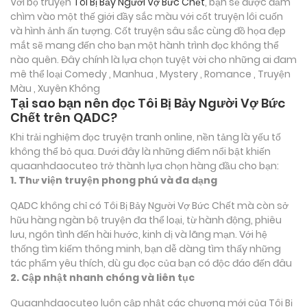
Với bộ truyện
Tôi Bị Bảy Người Vợ Bức Chết
, bạn sẽ được đắm
chìm vào một thế giới đầy sắc màu với cốt truyện lôi cuốn
và hình ảnh ấn tượng. Cốt truyện sâu sắc cùng đồ họa đẹp
mắt sẽ mang đến cho bạn một hành trình đọc không thể
nào quên. Đây chính là lựa chọn tuyệt vời cho những ai đam
mê thể loại
Comedy , Manhua , Mystery , Romance , Truyện
Màu , Xuyên Không
Tại sao bạn nên đọc Tôi Bị Bảy Người Vợ Bức
Chết trên QADC?
Khi trải nghiệm đọc truyện tranh online, nền tảng là yếu tố
không thể bỏ qua. Dưới đây là những điểm nổi bật khiến
quaanhdaocuteo trở thành lựa chọn hàng đầu cho bạn:
1. Thư viện truyện phong phú và đa dạng
QADC không chỉ có Tôi Bị Bảy Người Vợ Bức Chết mà còn sở
hữu hàng ngàn bộ truyện đa thể loại, từ hành động, phiêu
lưu, ngôn tình đến hài hước, kinh dị và lãng mạn. Với hệ
thống tìm kiếm thông minh, bạn dễ dàng tìm thấy những
tác phẩm yêu thích, dù gu đọc của bạn có độc đáo đến đâu
2. Cập nhật nhanh chóng và liên tục
Quaanhdaocuteo luôn cập nhật các chương mới của Tôi Bị