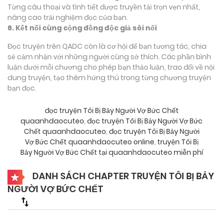
Từng câu thoại và tình tiết được truyền tải trọn vẹn nhất,
nâng cao trải nghiệm đọc của bạn.
6. Kết nối cùng cộng đồng độc giả sôi nổi
Đọc truyện trên QADC còn là cơ hội để bạn tương tác, chia
sẻ cảm nhận với những người cùng sở thích. Các phần bình
luận dưới mỗi chương cho phép bạn thảo luận, trao đổi về nội
dung truyện, tạo thêm hứng thú trong từng chương truyện
bạn đọc.
đọc truyện Tôi Bị Bảy Người Vợ Bức Chết
quaanhdaocuteo
,
đọc truyện Tôi Bị Bảy Người Vợ Bức
Chết quaanhdaocuteo
,
đọc truyện Tôi Bị Bảy Người
Vợ Bức Chết quaanhdaocuteo online
,
truyện Tôi Bị
Bảy Người Vợ Bức Chết tại quaanhdaocuteo miễn phí
DANH SÁCH CHAPTER TRUYỆN TÔI BỊ BẢY
NGƯỜI VỢ BỨC CHẾT