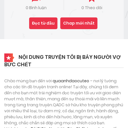
0 Bình luận
0 Theo dõi
Đọc từ đầu
Chap mới nhất
NỘI DUNG TRUYỆN TÔI BỊ BẢY NGƯỜI VỢ
BỨC CHẾT
Chào mừng bạn đến với
quaanhdaocuteo
– nơi lý tưởng
cho các tín đồ truyện tranh online! Tại đây, chúng tôi đem
đến cho bạn một trải nghiệm đọc truyện tối ưu với giao diện
mượt mà, thân thiện, mang đến sự thoải mái và liền mạch
trong từng trang truyện.QADC sở hữu kho truyện phong phú
với nhiều thể loại, từ đam mỹ, cổ đại, ngôn tình, hành động,
phiêu lưu, kinh dị cho đến hài hước, lãng mạn, và xuyên
không, chắc chắn sẽ đáp ứng mọi sở thích của bạn.