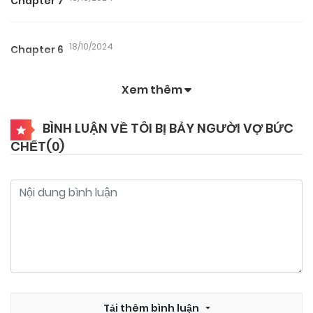
Chapter 7
18/10/2024
Chapter 6
Xem thêm
18/10/2024
Chapter 5
BÌNH LUẬN VỀ TÔI BỊ BẢY NGƯỜI VỢ BỨC
CHẾT(
0
)
18/10/2024
Chapter 4
18/10/2024
Chapter 3
18/10/2024
Chapter 2
18/10/2024
Chapter 1
Tải thêm bình luận