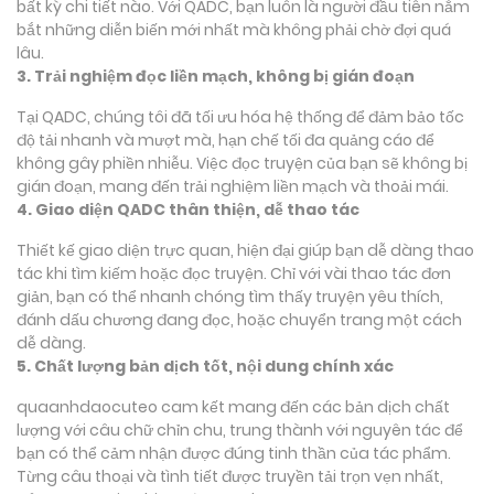
bất kỳ chi tiết nào. Với QADC, bạn luôn là người đầu tiên nắm
bắt những diễn biến mới nhất mà không phải chờ đợi quá
lâu.
3. Trải nghiệm đọc liền mạch, không bị gián đoạn
Tại QADC, chúng tôi đã tối ưu hóa hệ thống để đảm bảo tốc
độ tải nhanh và mượt mà, hạn chế tối đa quảng cáo để
không gây phiền nhiễu. Việc đọc truyện của bạn sẽ không bị
gián đoạn, mang đến trải nghiệm liền mạch và thoải mái.
4. Giao diện QADC thân thiện, dễ thao tác
Thiết kế giao diện trực quan, hiện đại giúp bạn dễ dàng thao
tác khi tìm kiếm hoặc đọc truyện. Chỉ với vài thao tác đơn
giản, bạn có thể nhanh chóng tìm thấy truyện yêu thích,
đánh dấu chương đang đọc, hoặc chuyển trang một cách
dễ dàng.
5. Chất lượng bản dịch tốt, nội dung chính xác
quaanhdaocuteo cam kết mang đến các bản dịch chất
lượng với câu chữ chỉn chu, trung thành với nguyên tác để
bạn có thể cảm nhận được đúng tinh thần của tác phẩm.
Từng câu thoại và tình tiết được truyền tải trọn vẹn nhất,