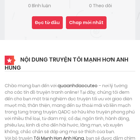
0 Bình luận
0 Theo dõi
Đọc từ đầu
Chap mới nhất
NỘI DUNG TRUYỆN TÔI MẠNH HƠN ANH
HÙNG
Chào mừng bạn đến với
quaanhdaocuteo
– nơi lý tưởng
cho các tín đồ truyện tranh online! Tại đây, chúng tôi đem
đến cho bạn một trải nghiệm đọc truyện tối ưu với giao diện
mượt mà, thân thiện, mang đến sự thoải mái và liền mạch
trong từng trang truyện.QADC sở hữu kho truyện phong phú
với nhiều thể loại, từ đam mỹ, cổ đại, ngôn tình, hành động,
phiêu lưu, kinh dị cho đến hài hước, lãng mạn, và xuyên
không, chắc chắn sẽ đáp ứng mọi sở thích của bạn.
Với bộ truyện
Tôi Mạnh Hơn Anh Hùng
, bạn sẽ được đắm chìm