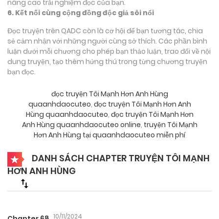
nâng cao trải nghiệm đọc của bạn.
6. Kết nối cùng cộng đồng độc giả sôi nổi
Đọc truyện trên QADC còn là cơ hội để bạn tương tác, chia
sẻ cảm nhận với những người cùng sở thích. Các phần bình
luận dưới mỗi chương cho phép bạn thảo luận, trao đổi về nội
dung truyện, tạo thêm hứng thú trong từng chương truyện
bạn đọc.
đọc truyện Tôi Mạnh Hơn Anh Hùng
quaanhdaocuteo
,
đọc truyện Tôi Mạnh Hơn Anh
Hùng quaanhdaocuteo
,
đọc truyện Tôi Mạnh Hơn
Anh Hùng quaanhdaocuteo online
,
truyện Tôi Mạnh
Hơn Anh Hùng tại quaanhdaocuteo miễn phí
DANH SÁCH CHAPTER TRUYỆN TÔI MẠNH
HƠN ANH HÙNG
10/11/2024
Chapter 68