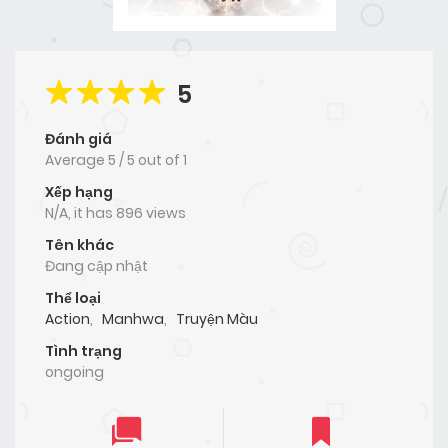
5
Đánh giá
Average
5
/
5
out of
1
Xếp hạng
N/A, it has 896 views
Tên khác
Đang cập nhật
Thể loại
Action
,
Manhwa
,
Truyện Màu
Tình trạng
ongoing