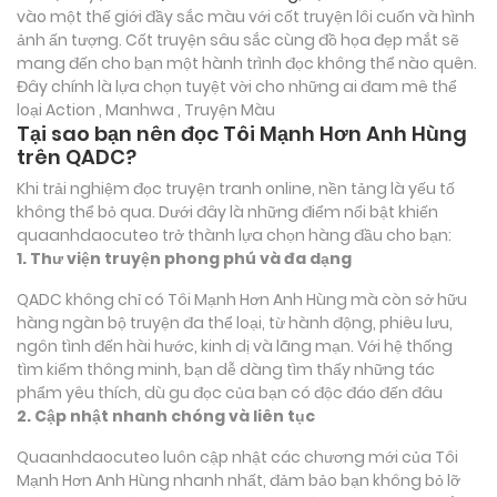
vào một thế giới đầy sắc màu với cốt truyện lôi cuốn và hình
ảnh ấn tượng. Cốt truyện sâu sắc cùng đồ họa đẹp mắt sẽ
mang đến cho bạn một hành trình đọc không thể nào quên.
Đây chính là lựa chọn tuyệt vời cho những ai đam mê thể
loại
Action , Manhwa , Truyện Màu
Tại sao bạn nên đọc Tôi Mạnh Hơn Anh Hùng
trên QADC?
Khi trải nghiệm đọc truyện tranh online, nền tảng là yếu tố
không thể bỏ qua. Dưới đây là những điểm nổi bật khiến
quaanhdaocuteo trở thành lựa chọn hàng đầu cho bạn:
1. Thư viện truyện phong phú và đa dạng
QADC không chỉ có Tôi Mạnh Hơn Anh Hùng mà còn sở hữu
hàng ngàn bộ truyện đa thể loại, từ hành động, phiêu lưu,
ngôn tình đến hài hước, kinh dị và lãng mạn. Với hệ thống
tìm kiếm thông minh, bạn dễ dàng tìm thấy những tác
phẩm yêu thích, dù gu đọc của bạn có độc đáo đến đâu
2. Cập nhật nhanh chóng và liên tục
Quaanhdaocuteo luôn cập nhật các chương mới của Tôi
Mạnh Hơn Anh Hùng nhanh nhất, đảm bảo bạn không bỏ lỡ