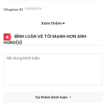
24/09/2024
Chapter 61
Xem thêm
24/09/2024
Chapter 60
BÌNH LUẬN VỀ TÔI MẠNH HƠN ANH
HÙNG(
0
)
24/09/2024
Chapter 59
24/09/2024
Chapter 58
24/09/2024
Chapter 57
24/09/2024
Chapter 56
Tải thêm bình luận