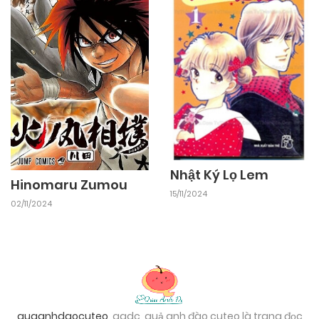
Nhật Ký Lọ Lem
Hinomaru Zumou
15/11/2024
02/11/2024
quaanhdaocuteo
, qadc, quả anh đào cuteo là trang đọc