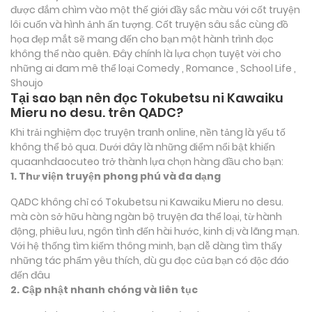
được đắm chìm vào một thế giới đầy sắc màu với cốt truyện
lôi cuốn và hình ảnh ấn tượng. Cốt truyện sâu sắc cùng đồ
họa đẹp mắt sẽ mang đến cho bạn một hành trình đọc
không thể nào quên. Đây chính là lựa chọn tuyệt vời cho
những ai đam mê thể loại
Comedy , Romance , School Life ,
Shoujo
Tại sao bạn nên đọc Tokubetsu ni Kawaiku
Mieru no desu. trên QADC?
Khi trải nghiệm đọc truyện tranh online, nền tảng là yếu tố
không thể bỏ qua. Dưới đây là những điểm nổi bật khiến
quaanhdaocuteo trở thành lựa chọn hàng đầu cho bạn:
1. Thư viện truyện phong phú và đa dạng
QADC không chỉ có Tokubetsu ni Kawaiku Mieru no desu.
mà còn sở hữu hàng ngàn bộ truyện đa thể loại, từ hành
động, phiêu lưu, ngôn tình đến hài hước, kinh dị và lãng mạn.
Với hệ thống tìm kiếm thông minh, bạn dễ dàng tìm thấy
những tác phẩm yêu thích, dù gu đọc của bạn có độc đáo
đến đâu
2. Cập nhật nhanh chóng và liên tục