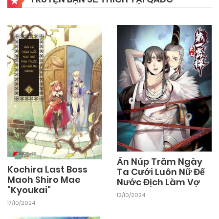
Ẩn Núp Trăm Ngày
Kochira Last Boss
Ta Cưới Luôn Nữ Đế
Maoh Shiro Mae
Nước Địch Làm Vợ
"Kyoukai"
12/10/2024
17/10/2024