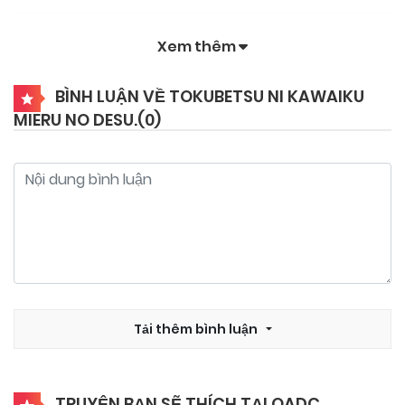
Xem thêm
BÌNH LUẬN VỀ TOKUBETSU NI KAWAIKU
MIERU NO DESU.(
0
)
Tải thêm bình luận
TRUYỆN BẠN SẼ THÍCH TẠI QADC