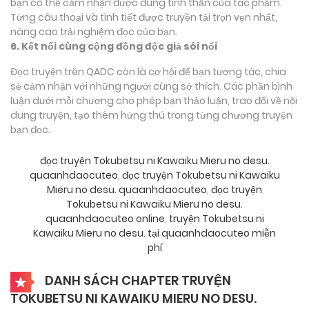
bạn có thể cảm nhận được đúng tinh thần của tác phẩm.
Từng câu thoại và tình tiết được truyền tải trọn vẹn nhất,
nâng cao trải nghiệm đọc của bạn.
6. Kết nối cùng cộng đồng độc giả sôi nổi
Đọc truyện trên QADC còn là cơ hội để bạn tương tác, chia
sẻ cảm nhận với những người cùng sở thích. Các phần bình
luận dưới mỗi chương cho phép bạn thảo luận, trao đổi về nội
dung truyện, tạo thêm hứng thú trong từng chương truyện
bạn đọc.
đọc truyện Tokubetsu ni Kawaiku Mieru no desu.
quaanhdaocuteo
,
đọc truyện Tokubetsu ni Kawaiku
Mieru no desu. quaanhdaocuteo
,
đọc truyện
Tokubetsu ni Kawaiku Mieru no desu.
quaanhdaocuteo online
,
truyện Tokubetsu ni
Kawaiku Mieru no desu. tại quaanhdaocuteo miễn
phí
DANH SÁCH CHAPTER TRUYỆN
TOKUBETSU NI KAWAIKU MIERU NO DESU.