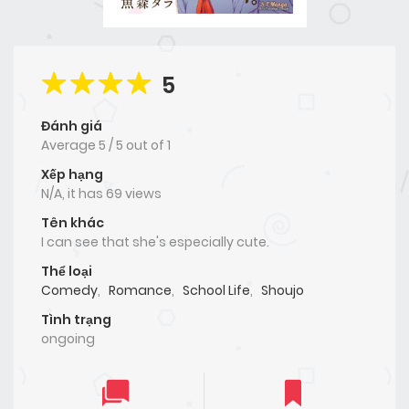
5
Đánh giá
Average
5
/
5
out of
1
Xếp hạng
N/A, it has 69 views
Tên khác
I can see that she's especially cute.
Thể loại
Comedy
,
Romance
,
School Life
,
Shoujo
Tình trạng
ongoing