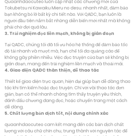
Quaanhdaocuteo luôn cập nhật các chương mới của
Tokubetsu ni Kawaiku Mieru no desu. nhanh nhất, đảm bảo
bạn không bỏ lỡ bất kỳ chi tiết nào. Với QADC, bạn luôn là
người đầu tiên nắm bắt những diễn biến mới nhất mà không
phải chờ đợi quá lâu.
3. Trải nghiệm đọc liền mạch, không bị gián đoạn
Tại QADC, chúng tôi đã tối ưu hóa hệ thống để đảm bảo tốc
độ tải nhanh và mượt mà, hạn chế tối đa quảng cáo để
không gây phiền nhiễu. Việc đọc truyện của bạn sẽ không bị
gián đoạn, mang đến trải nghiệm liền mạch và thoải mái.
4. Giao diện QADC thân thiện, dễ thao tác
Thiết kế giao diện trực quan, hiện đại giúp bạn dễ dàng thao
tác khi tìm kiếm hoặc đọc truyện. Chỉ với vài thao tác đơn
giản, bạn có thể nhanh chóng tìm thấy truyện yêu thích,
đánh dấu chương đang đọc, hoặc chuyển trang một cách
dễ dàng.
5. Chất lượng bản dịch tốt, nội dung chính xác
quaanhdaocuteo cam kết mang đến các bản dịch chất
lượng với câu chữ chỉn chu, trung thành với nguyên tác để