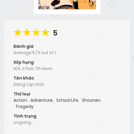
5
Đánh giá
Average
5
/
5
out of
1
Xếp hạng
N/A, it has 78 views
Tên khác
Đang cập nhật
Thể loại
Action
,
Adventure
,
School Life
,
Shounen
,
Tragedy
Tình trạng
ongoing