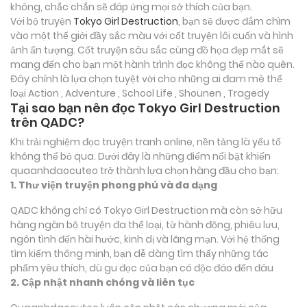
không, chắc chắn sẽ đáp ứng mọi sở thích của bạn.
Với bộ truyện
Tokyo Girl Destruction
, bạn sẽ được đắm chìm
vào một thế giới đầy sắc màu với cốt truyện lôi cuốn và hình
ảnh ấn tượng. Cốt truyện sâu sắc cùng đồ họa đẹp mắt sẽ
mang đến cho bạn một hành trình đọc không thể nào quên.
Đây chính là lựa chọn tuyệt vời cho những ai đam mê thể
loại
Action , Adventure , School Life , Shounen , Tragedy
Tại sao bạn nên đọc Tokyo Girl Destruction
trên QADC?
Khi trải nghiệm đọc truyện tranh online, nền tảng là yếu tố
không thể bỏ qua. Dưới đây là những điểm nổi bật khiến
quaanhdaocuteo trở thành lựa chọn hàng đầu cho bạn:
1. Thư viện truyện phong phú và đa dạng
QADC không chỉ có Tokyo Girl Destruction mà còn sở hữu
hàng ngàn bộ truyện đa thể loại, từ hành động, phiêu lưu,
ngôn tình đến hài hước, kinh dị và lãng mạn. Với hệ thống
tìm kiếm thông minh, bạn dễ dàng tìm thấy những tác
phẩm yêu thích, dù gu đọc của bạn có độc đáo đến đâu
2. Cập nhật nhanh chóng và liên tục