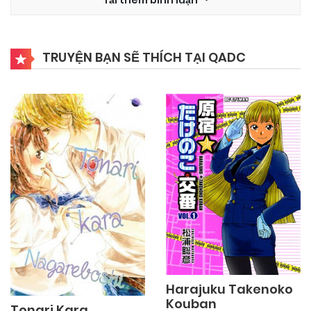
03/11/2024
Chapter 1
TRUYỆN BẠN SẼ THÍCH TẠI QADC
Harajuku Takenoko
Kouban
Tonari Kara