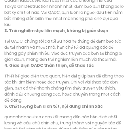
Quaanhdaocuteo luôn cập nhật các chương mới của
Tokyo Girl Destruction nhanh nhất, đảm bảo bạn không bỏ lỡ
bất kỳ chi tiết nào. Với QADC, bạn luôn là người đầu tiên nắm
bắt những diễn biến mới nhất mà không phải chờ đợi quá
lâu.
3. Trải nghiệm đọc liền mạch, không bị gián đoạn
Tại QADC, chúng tôi đã tối ưu hóa hệ thống để đảm bảo tốc
độ tải nhanh và mượt mà, hạn chế tối đa quảng cáo để
không gây phiền nhiễu. Việc đọc truyện của bạn sẽ không bị
gián đoạn, mang đến trải nghiệm liền mạch và thoải mái.
4. Giao diện QADC thân thiện, dễ thao tác
Thiết kế giao diện trực quan, hiện đại giúp bạn dễ dàng thao
tác khi tìm kiếm hoặc đọc truyện. Chỉ với vài thao tác đơn
giản, bạn có thể nhanh chóng tìm thấy truyện yêu thích,
đánh dấu chương đang đọc, hoặc chuyển trang một cách
dễ dàng.
5. Chất lượng bản dịch tốt, nội dung chính xác
quaanhdaocuteo cam kết mang đến các bản dịch chất
lượng với câu chữ chỉn chu, trung thành với nguyên tác để
bạn có thể cảm nhận được đúng tinh thần của tác phẩm.