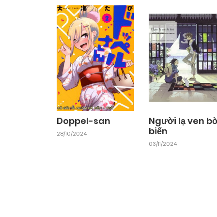
Doppel-san
Người lạ ven b
biển
28/10/2024
03/11/2024