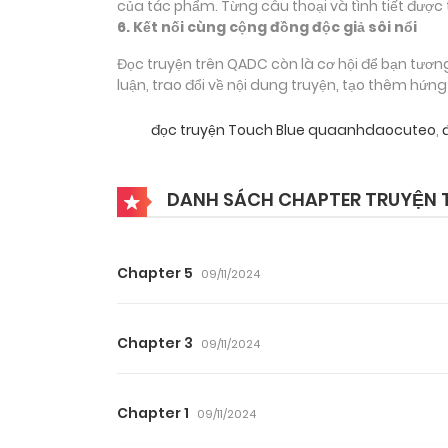
của tác phẩm. Từng câu thoại và tình tiết được 
6. Kết nối cùng cộng đồng độc giả sôi nổi
Đọc truyện trên QADC còn là cơ hội để bạn tươn
luận, trao đổi về nội dung truyện, tạo thêm hứn
đọc truyện Touch Blue quaanhdaocuteo
,
đ
DANH SÁCH CHAPTER TRUYỆN 
Chapter 5
09/11/2024
Chapter 3
09/11/2024
Chapter 1
09/11/2024