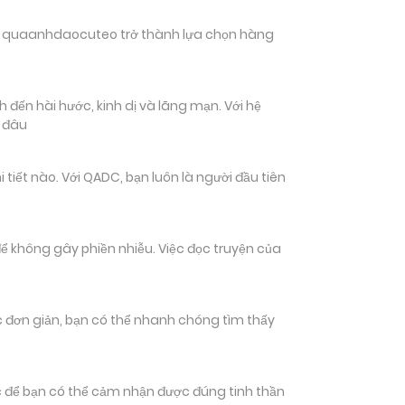
hiến quaanhdaocuteo trở thành lựa chọn hàng
 đến hài hước, kinh dị và lãng mạn. Với hệ
n đâu
ết nào. Với QADC, bạn luôn là người đầu tiên
ể không gây phiền nhiễu. Việc đọc truyện của
tác đơn giản, bạn có thể nhanh chóng tìm thấy
 để bạn có thể cảm nhận được đúng tinh thần