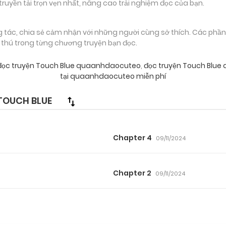
truyền tải trọn vẹn nhất, nâng cao trải nghiệm đọc của bạn.
g tác, chia sẻ cảm nhận với những người cùng sở thích. Các phầ
g thú trong từng chương truyện bạn đọc.
ọc truyện Touch Blue quaanhdaocuteo
,
đọc truyện Touch Blue
tại quaanhdaocuteo miễn phí
TOUCH BLUE
Chapter 4
09/11/2024
Chapter 2
09/11/2024