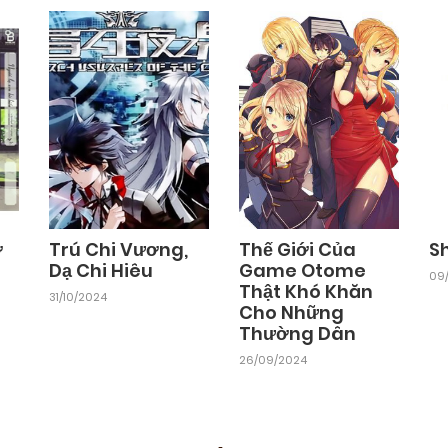
ờ
Trú Chi Vương,
Thế Giới Của
S
Dạ Chi Hiêu
Game Otome
09/
Thật Khó Khăn
31/10/2024
Cho Những
Thường Dân
26/09/2024