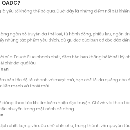
ên QADC?
ảng là yếu tố không thể bỏ qua. Dưới đây là những điểm nổi bật k
 ngàn bộ truyện đa thể loại, từ hành động, phiêu lưu, ngôn tình
ấy những tác phẩm yêu thích, dù gu đọc của bạn có độc đáo đế
ủa Touch Blue nhanh nhất, đảm bảo bạn không bỏ lỡ bất kỳ chi ti
i chờ đợi quá lâu.
đoạn
đảm bảo tốc độ tải nhanh và mượt mà, hạn chế tối đa quảng cáo đ
m liền mạch và thoải mái.
 dễ dàng thao tác khi tìm kiếm hoặc đọc truyện. Chỉ với vài thao 
hoặc chuyển trang một cách dễ dàng.
ác
 chất lượng với câu chữ chỉn chu, trung thành với nguyên tác