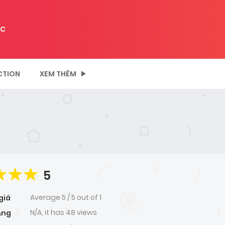
C
CTION
XEM THÊM
5
Average
5
/
5
out of
1
giá
N/A, it has 48 views
ạng