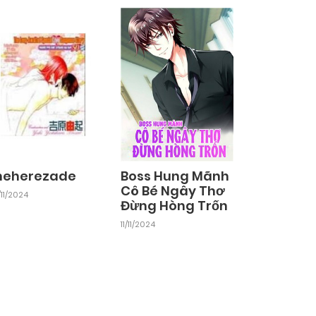
heherezade
Boss Hung Mãnh
Cô Bé Ngây Thơ
11/2024
Đừng Hòng Trốn
11/11/2024