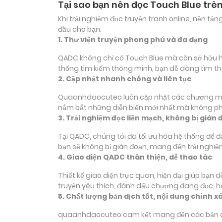
Tại sao bạn nên đọc Touch Blue tr
Khi trải nghiệm đọc truyện tranh online, nền t
đầu cho bạn:
1. Thư viện truyện phong phú và đa dạng
QADC không chỉ có Touch Blue mà còn sở hữu hàng
thống tìm kiếm thông minh, bạn dễ dàng tìm th
2. Cập nhật nhanh chóng và liên tục
Quaanhdaocuteo luôn cập nhật các chương mới c
nắm bắt những diễn biến mới nhất mà không phả
3. Trải nghiệm đọc liền mạch, không bị gián 
Tại QADC, chúng tôi đã tối ưu hóa hệ thống để 
bạn sẽ không bị gián đoạn, mang đến trải nghiệ
4. Giao diện QADC thân thiện, dễ thao tác
Thiết kế giao diện trực quan, hiện đại giúp bạn
truyện yêu thích, đánh dấu chương đang đọc, 
5. Chất lượng bản dịch tốt, nội dung chính x
quaanhdaocuteo cam kết mang đến các bản dịch