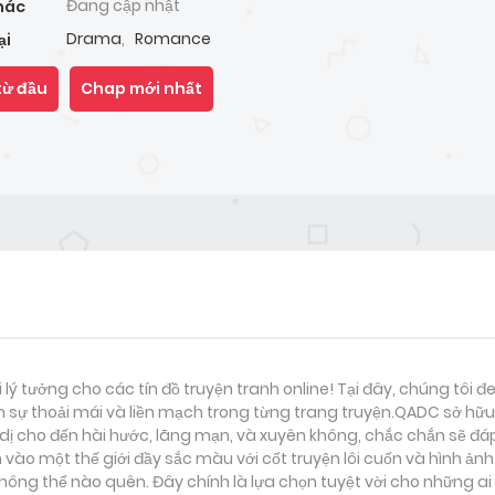
Đang cập nhật
hác
Drama
,
Romance
ại
từ đầu
Chap mới nhất
i lý tưởng cho các tín đồ truyện tranh online! Tại đây, chúng tôi 
 sự thoải mái và liền mạch trong từng trang truyện.QADC sở hữu 
nh dị cho đến hài hước, lãng mạn, và xuyên không, chắc chắn sẽ đá
 vào một thế giới đầy sắc màu với cốt truyện lôi cuốn và hình ản
ông thể nào quên. Đây chính là lựa chọn tuyệt vời cho những ai