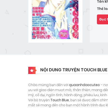
Tên k
Thể lo
Đọc 
NỘI DUNG TRUYỆN TOUCH BLUE
Chào mừng bạn đến với
quaanhdaocuteo
– nơ
ưu với giao diện mượt mà, thân thiện, mang đến
mỹ, cổ đại, ngôn tình, hành động, phiêu lưu, ki
Với bộ truyện
Touch Blue
, bạn sẽ được đắm chìm
mắt sẽ mang đến cho bạn một hành trình đọc kh