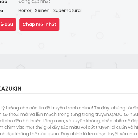
Đang cập nhật
hác
Horror
,
Seinen
,
Supernatural
ại
từ đầu
Chap mới nhất
KAZUKIN
i lý tưởng cho các tín đồ truyện tranh online! Tại đây, chúng tôi 
 sự thoải mái và liền mạch trong từng trang truyện.QADC sở hữu 
nh dị cho đến hài hước, lãng mạn, và xuyên không, chắc chắn sẽ đá
m chìm vào một thế giới đầy sắc màu với cốt truyện lôi cuốn và 
h đọc không thể nào quên. Đây chính là lựa chọn tuyệt vời cho