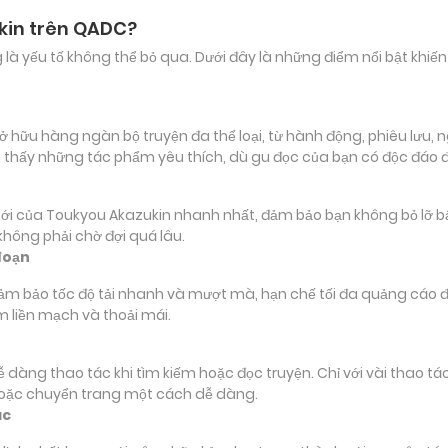
kin trên QADC?
ảng là yếu tố không thể bỏ qua. Dưới đây là những điểm nổi bật k
ữu hàng ngàn bộ truyện đa thể loại, từ hành động, phiêu lưu, ngô
 thấy những tác phẩm yêu thích, dù gu đọc của bạn có độc đáo 
ủa Toukyou Akazukin nhanh nhất, đảm bảo bạn không bỏ lỡ bất kỳ
hông phải chờ đợi quá lâu.
đoạn
đảm bảo tốc độ tải nhanh và mượt mà, hạn chế tối đa quảng cáo đ
m liền mạch và thoải mái.
 dễ dàng thao tác khi tìm kiếm hoặc đọc truyện. Chỉ với vài thao 
hoặc chuyển trang một cách dễ dàng.
ác