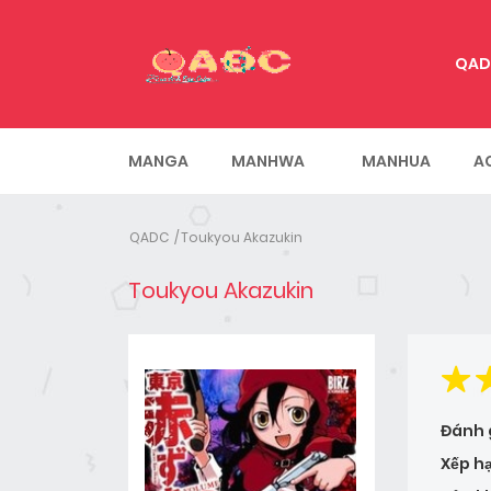
QAD
MANGA
MANHWA
MANHUA
A
QADC
Toukyou Akazukin
Toukyou Akazukin
Đánh 
Xếp h