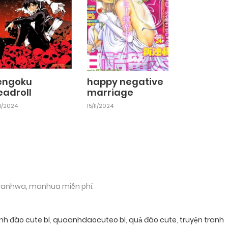
engoku
happy negative
eadroll
marriage
11/2024
15/11/2024
 manhwa, manhua miễn phí.
nh đào cute bl
,
quaanhdaocuteo bl
,
quả đào cute
,
truyện tranh