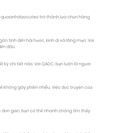
hiến quaanhdaocuteo trở thành lựa chọn hàng
n tình đến hài hước, kinh dị và lãng mạn. Với
đến đâu
 chi tiết nào. Với QADC, bạn luôn là người
ể không gây phiền nhiễu. Việc đọc truyện của
tác đơn giản, bạn có thể nhanh chóng tìm thấy