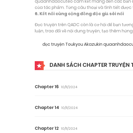
quaanhdaocuteo cam kết mang đến các bản dịch
của tác phẩm. Từng câu thoại và tình tiết được 
6. Kết nối cùng cộng đồng độc giả sôi nổi
Đọc truyện trên QADC còn là cơ hội để bạn tươn
luận, trao đổi về nội dung truyện, tạo thêm hứn
đọc truyện Toukyou Akazukin quaanhdaoc
DANH SÁCH CHAPTER TRUYỆN 
Chapter 16
10/11/2024
Chapter 14
10/11/2024
Chapter 12
10/11/2024