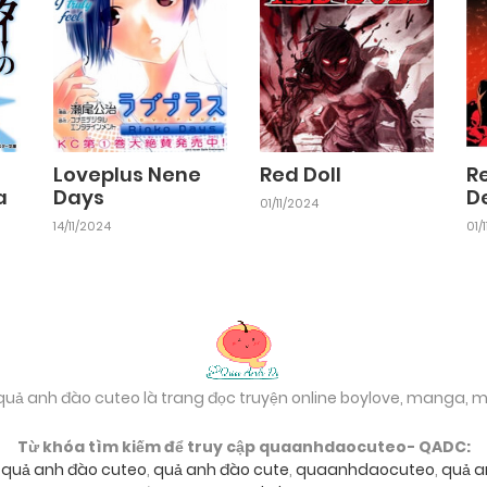
Loveplus Nene
Red Doll
R
a
Days
D
01/11/2024
14/11/2024
01/
 quả anh đào cuteo là trang đọc truyện online boylove, manga,
Từ khóa tìm kiếm để truy cập quaanhdaocuteo- QADC:
,
quả anh đào cuteo
,
quả anh đào cute
,
quaanhdaocuteo
,
quả a