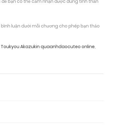
 để bạn có thể cảm nhận được đúng tinh thần
n bình luận dưới mỗi chương cho phép bạn thảo
 Toukyou Akazukin quaanhdaocuteo online
,