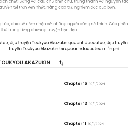
 chất lượng với câu chữ chỉn chu, trung thành với nguyên tác
truyền tải trọn vẹn nhất, nâng cao trải nghiệm đọc của bạn.
g tác, chia sẻ cảm nhận với những người cùng sở thích. Các phầ
g thú trong từng chương truyện bạn đọc.
uteo
,
đọc truyện Toukyou Akazukin quaanhdaocuteo
,
đọc truyện
truyện Toukyou Akazukin tại quaanhdaocuteo miễn phí
TOUKYOU AKAZUKIN
Chapter 15
10/11/2024
Chapter 13
10/11/2024
Chapter 11
10/11/2024