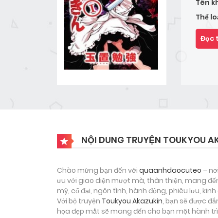
Tên k
Thể lo
Đọc 
NỘI DUNG TRUYỆN TOUKYOU A
Chào mừng bạn đến với
quaanhdaocuteo
– nơ
ưu với giao diện mượt mà, thân thiện, mang đến
mỹ, cổ đại, ngôn tình, hành động, phiêu lưu, ki
Với bộ truyện
Toukyou Akazukin
, bạn sẽ được đắ
họa đẹp mắt sẽ mang đến cho bạn một hành trìn