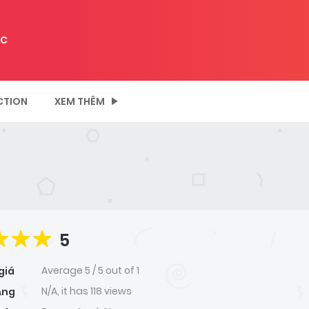
C
CTION
XEM THÊM
5
Average
5
/
5
out of
1
giá
N/A, it has 118 views
ạng