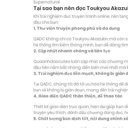
Supernatural
Tại sao bạn nên đọc Toukyou Akazu
Khi trải nghiệm đọc truyện tranh online, nền t
đầu cho bạn:
1. Thư viện truyện phong phú và đa dạng
QADC không chỉ có Toukyou Akazukin mà còn sở h
hệ thống tìm kiếm thông minh, bạn dễ dàng tìm
2. Cập nhật nhanh chóng và liên tục
Quaanhdaocuteo luôn cập nhật các chương mới c
đầu tiên nắm bắt những diễn biến mới nhất mà k
3. Trải nghiệm đọc liền mạch, không bị gián 
Tại QADC, chúng tôi đã tối ưu hóa hệ thống để 
bạn sẽ không bị gián đoạn, mang đến trải nghiệ
4. Giao diện QADC thân thiện, dễ thao tác
Thiết kế giao diện trực quan, hiện đại giúp bạn
truyện yêu thích, đánh dấu chương đang đọc, 
5. Chất lượng bản dịch tốt, nội dung chính x