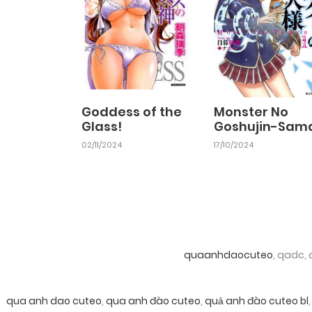
Goddess of the
Monster No
Glass!
Goshujin-Sam
02/11/2024
17/10/2024
quaanhdaocuteo
, qadc,
qua anh dao cuteo
,
qua anh đào cuteo
,
quả anh đào cuteo bl