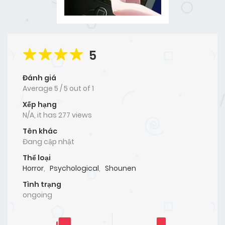
5
Đánh giá
Average
5
/
5
out of
1
Xếp hạng
N/A, it has 277 views
Tên khác
Đang cập nhật
Thể loại
Horror
,
Psychological
,
Shounen
Tình trạng
ongoing