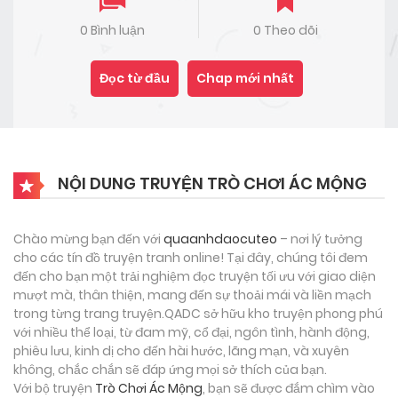
0 Bình luận
0 Theo dõi
Đọc từ đầu
Chap mới nhất
NỘI DUNG TRUYỆN TRÒ CHƠI ÁC MỘNG
Chào mừng bạn đến với
quaanhdaocuteo
– nơi lý tưởng
cho các tín đồ truyện tranh online! Tại đây, chúng tôi đem
đến cho bạn một trải nghiệm đọc truyện tối ưu với giao diện
mượt mà, thân thiện, mang đến sự thoải mái và liền mạch
trong từng trang truyện.QADC sở hữu kho truyện phong phú
với nhiều thể loại, từ đam mỹ, cổ đại, ngôn tình, hành động,
phiêu lưu, kinh dị cho đến hài hước, lãng mạn, và xuyên
không, chắc chắn sẽ đáp ứng mọi sở thích của bạn.
Với bộ truyện
Trò Chơi Ác Mộng
, bạn sẽ được đắm chìm vào