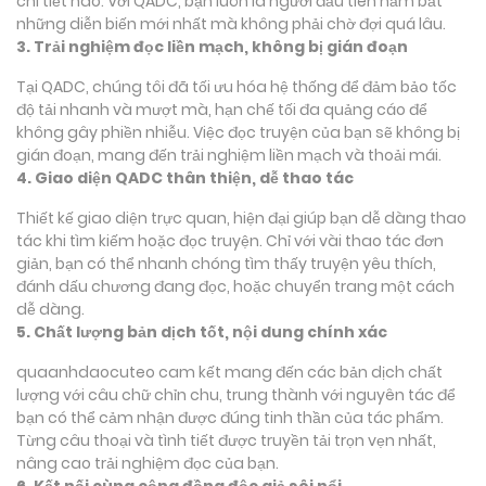
chi tiết nào. Với QADC, bạn luôn là người đầu tiên nắm bắt
những diễn biến mới nhất mà không phải chờ đợi quá lâu.
3. Trải nghiệm đọc liền mạch, không bị gián đoạn
Tại QADC, chúng tôi đã tối ưu hóa hệ thống để đảm bảo tốc
độ tải nhanh và mượt mà, hạn chế tối đa quảng cáo để
không gây phiền nhiễu. Việc đọc truyện của bạn sẽ không bị
gián đoạn, mang đến trải nghiệm liền mạch và thoải mái.
4. Giao diện QADC thân thiện, dễ thao tác
Thiết kế giao diện trực quan, hiện đại giúp bạn dễ dàng thao
tác khi tìm kiếm hoặc đọc truyện. Chỉ với vài thao tác đơn
giản, bạn có thể nhanh chóng tìm thấy truyện yêu thích,
đánh dấu chương đang đọc, hoặc chuyển trang một cách
dễ dàng.
5. Chất lượng bản dịch tốt, nội dung chính xác
quaanhdaocuteo cam kết mang đến các bản dịch chất
lượng với câu chữ chỉn chu, trung thành với nguyên tác để
bạn có thể cảm nhận được đúng tinh thần của tác phẩm.
Từng câu thoại và tình tiết được truyền tải trọn vẹn nhất,
nâng cao trải nghiệm đọc của bạn.
6. Kết nối cùng cộng đồng độc giả sôi nổi