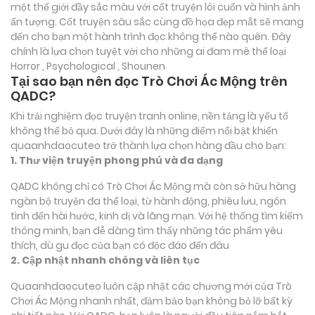
một thế giới đầy sắc màu với cốt truyện lôi cuốn và hình ảnh
ấn tượng. Cốt truyện sâu sắc cùng đồ họa đẹp mắt sẽ mang
đến cho bạn một hành trình đọc không thể nào quên. Đây
chính là lựa chọn tuyệt vời cho những ai đam mê thể loại
Horror , Psychological , Shounen
Tại sao bạn nên đọc Trò Chơi Ác Mộng trên
QADC?
Khi trải nghiệm đọc truyện tranh online, nền tảng là yếu tố
không thể bỏ qua. Dưới đây là những điểm nổi bật khiến
quaanhdaocuteo trở thành lựa chọn hàng đầu cho bạn:
1. Thư viện truyện phong phú và đa dạng
QADC không chỉ có Trò Chơi Ác Mộng mà còn sở hữu hàng
ngàn bộ truyện đa thể loại, từ hành động, phiêu lưu, ngôn
tình đến hài hước, kinh dị và lãng mạn. Với hệ thống tìm kiếm
thông minh, bạn dễ dàng tìm thấy những tác phẩm yêu
thích, dù gu đọc của bạn có độc đáo đến đâu
2. Cập nhật nhanh chóng và liên tục
Quaanhdaocuteo luôn cập nhật các chương mới của Trò
Chơi Ác Mộng nhanh nhất, đảm bảo bạn không bỏ lỡ bất kỳ