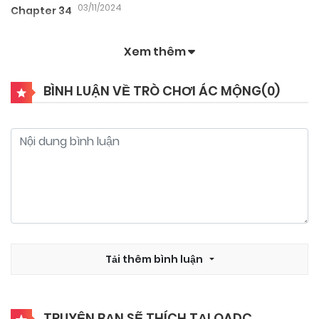
03/11/2024
Chapter 34
Xem thêm
03/11/2024
Chapter 33
BÌNH LUẬN VỀ TRÒ CHƠI ÁC MỘNG(
0
)
03/11/2024
Chapter 32
03/11/2024
Chapter 31
03/11/2024
Chapter 30
03/11/2024
Tải thêm bình luận
Chapter 29
03/11/2024
Chapter 28
TRUYỆN BẠN SẼ THÍCH TẠI QADC