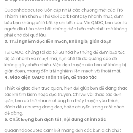
Quaanhdaocuteo luôn cập nhật các chương mới của Trở
Thành Tên Khốn ở Thế Giới Dark Fantasy nhanh nhất, đảm
bảo bạn không bỏ lỡ bất kỳ chi tiết nào. Với QADC, bạn luôn là
người đầu tiên nắm bắt những diễn biến mới nhất mà không
phải chờ đợi quá lâu.
3. Trải nghiệm đọc liền mạch, không bị gián đoạn
Tại QADC, chúng tôi đã tối ưu hóa hệ thống để đảm bảo tốc
độ tải nhanh và mượt mà, hạn chế tối đa quảng cáo để
không gây phiền nhiễu. Việc đọc truyện của bạn sẽ không bị
gián đoạn, mang đến trải nghiệm liền mạch và thoải mái.
4. Giao diện QADC thân thiện, dễ thao tác
Thiết kế giao diện trực quan, hiện đại giúp bạn dễ dàng thao
tác khi tìm kiếm hoặc đọc truyện. Chỉ với vài thao tác đơn
giản, bạn có thể nhanh chóng tìm thấy truyện yêu thích,
đánh dấu chương đang đọc, hoặc chuyển trang một cách
dễ dàng.
5. Chất lượng bản dịch tốt, nội dung chính xác
quaanhdaocuteo cam kết mang đến các bản dịch chất