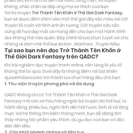
phiêu lưu, kinh dị cho đến hài hước, lãng mạn, và xuyên
không, chắc chắn sẽ đáp ứng mọi sở thích của bạn.
Với bộ truyện
Trở Thành Tên Khốn ở Thế Giới Dark Fantasy
,
bạn sẽ được đắm chìm vào một thế giới đầy sắc màu với cốt
truyện lôi cuốn và hình ảnh ấn tượng. Cốt truyện sâu sắc
cùng đồ họa đẹp mắt sẽ mang đến cho bạn một hành trình
đọc không thể nào quên. Đây chính là lựa chọn tuyệt vời cho
những ai đam mê thể loại
Action , Manhwa , Truyện Màu
Tại sao bạn nên đọc Trở Thành Tên Khốn ở
Thế Giới Dark Fantasy trên QADC?
Khi trải nghiệm đọc truyện tranh online, nền tảng là yếu tố
không thể bỏ qua. Dưới đây là những điểm nổi bật khiến
quaanhdaocuteo trở thành lựa chọn hàng đầu cho bạn:
1. Thư viện truyện phong phú và đa dạng
QADC không chỉ có Trở Thành Tên Khốn ở Thế Giới Dark
Fantasy mà còn sở hữu hàng ngàn bộ truyện đa thể loại, từ
hành động, phiêu lưu, ngôn tình đến hài hước, kinh dị và lãng
mạn. Với hệ thống tìm kiếm thông minh, bạn dễ dàng tìm
thấy những tác phẩm yêu thích, dù gu đọc của bạn có độc
đáo đến đâu
2. Cập nhật nhanh chóng và liên tục