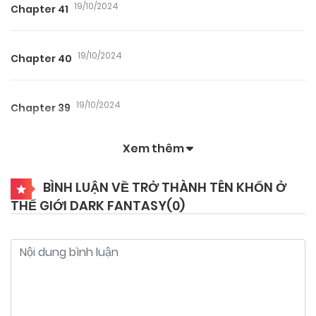
19/10/2024
Chapter 41
19/10/2024
Chapter 40
19/10/2024
Chapter 39
Xem thêm
19/10/2024
Chapter 38
BÌNH LUẬN VỀ TRỞ THÀNH TÊN KHỐN Ở
THẾ GIỚI DARK FANTASY(
0
)
19/10/2024
Chapter 37
19/10/2024
Chapter 36
19/10/2024
Chapter 35