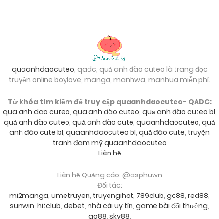
25/09/2024
Chapter 14
25/09/2024
Chapter 13
quaanhdaocuteo
, qadc, quả anh đào cuteo là trang đọc
truyện online boylove, manga, manhwa, manhua miễn phí.
25/09/2024
Chapter 12
Từ khóa tìm kiếm để truy cập quaanhdaocuteo- QADC:
qua anh dao cuteo
,
qua anh đào cuteo
,
quả anh đào cuteo bl
,
25/09/2024
quả anh đào cuteo
,
quả anh đào cute
,
quaanhdaocuteo
,
quả
Chapter 11
anh đào cute bl
,
quaanhdaocuteo bl
,
quả đào cute
,
truyện
tranh đam mỹ quaanhdaocuteo
Liên hệ
25/09/2024
Chapter 10
Liên hệ Quảng cáo: @asphuwn
Đối tác:
25/09/2024
Chapter 9
mi2manga
,
umetruyen
,
truyengihot
,
789club
,
go88
,
red88
,
sunwin
,
hitclub
,
debet
,
nhà cái uy tín
,
game bài đổi thưởng
,
go88
,
sky88
,