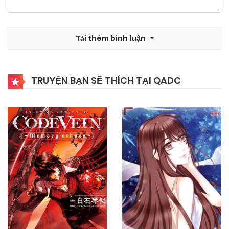
19/10/2024
Chapter 34
Tải thêm bình luận
25/09/2024
Chapter 33
TRUYỆN BẠN SẼ THÍCH TẠI QADC
25/09/2024
Chapter 32
25/09/2024
Chapter 31
25/09/2024
Chapter 30
25/09/2024
Chapter 29