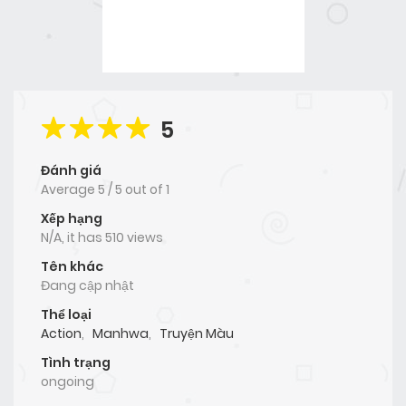
5
Đánh giá
Average
5
/
5
out of
1
Xếp hạng
N/A, it has 510 views
Tên khác
Đang cập nhật
Thể loại
Action
,
Manhwa
,
Truyện Màu
Tình trạng
ongoing