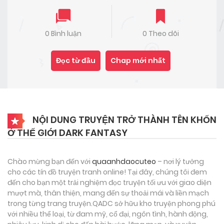
0 Bình luận
0 Theo dõi
Đọc từ đầu
Chap mới nhất
NỘI DUNG TRUYỆN TRỞ THÀNH TÊN KHỐN
Ở THẾ GIỚI DARK FANTASY
Chào mừng bạn đến với
quaanhdaocuteo
– nơi lý tưởng
cho các tín đồ truyện tranh online! Tại đây, chúng tôi đem
đến cho bạn một trải nghiệm đọc truyện tối ưu với giao diện
mượt mà, thân thiện, mang đến sự thoải mái và liền mạch
trong từng trang truyện.QADC sở hữu kho truyện phong phú
với nhiều thể loại, từ đam mỹ, cổ đại, ngôn tình, hành động,