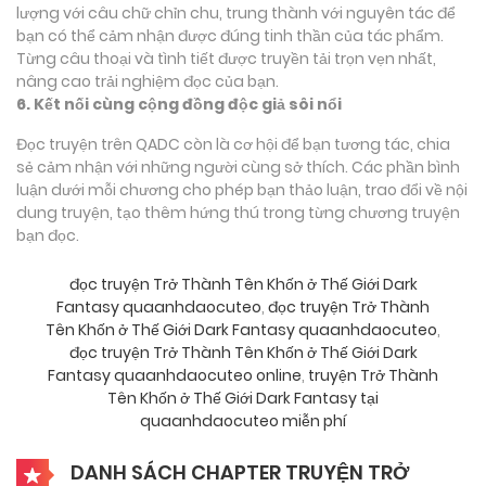
lượng với câu chữ chỉn chu, trung thành với nguyên tác để
bạn có thể cảm nhận được đúng tinh thần của tác phẩm.
Từng câu thoại và tình tiết được truyền tải trọn vẹn nhất,
nâng cao trải nghiệm đọc của bạn.
6. Kết nối cùng cộng đồng độc giả sôi nổi
Đọc truyện trên QADC còn là cơ hội để bạn tương tác, chia
sẻ cảm nhận với những người cùng sở thích. Các phần bình
luận dưới mỗi chương cho phép bạn thảo luận, trao đổi về nội
dung truyện, tạo thêm hứng thú trong từng chương truyện
bạn đọc.
đọc truyện Trở Thành Tên Khốn ở Thế Giới Dark
Fantasy quaanhdaocuteo
,
đọc truyện Trở Thành
Tên Khốn ở Thế Giới Dark Fantasy quaanhdaocuteo
,
đọc truyện Trở Thành Tên Khốn ở Thế Giới Dark
Fantasy quaanhdaocuteo online
,
truyện Trở Thành
Tên Khốn ở Thế Giới Dark Fantasy tại
quaanhdaocuteo miễn phí
DANH SÁCH CHAPTER TRUYỆN TRỞ