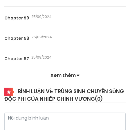
25/09/2024
Chapter 59
25/09/2024
Chapter 58
25/09/2024
Chapter 57
Xem thêm
25/09/2024
Chapter 56
BÌNH LUẬN VỀ TRÙNG SINH CHUYÊN SỦNG
ĐỘC PHI CỦA NHIẾP CHÍNH VƯƠNG(
0
)
25/09/2024
Chapter 55
25/09/2024
Chapter 54