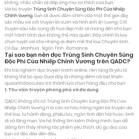
không, chắc chắn sẽ đáp ứng mọi sở thích của bạn.
Với bộ truyện
Trùng Sinh Chuyên Sủng Độc Phi Của Nhiếp
Chính Vương
, bạn sẽ được đắm chìm vào một thế giới đầy
sắc màu với cốt truyện lôi cuốn và hình ảnh ấn tượng. Cốt
truyện sâu sắc cùng đồ họa đẹp mắt sẽ mang đến cho bạn
một hành trình đọc không thể nào quên. Đây chính là lựa
chọn tuyệt vời cho những ai đam mê thể loại
Chuyển Sinh ,
Cổ Đại , Manhua , Ngôn Tình , Romance
Tại sao bạn nên đọc Trùng Sinh Chuyên Sủng
Độc Phi Của Nhiếp Chính Vương trên QADC?
Khi trải nghiệm đọc truyện tranh online, nền tảng là yếu tố
không thể bỏ qua. Dưới đây là những điểm nổi bật khiến
quaanhdaocuteo trở thành lựa chọn hàng đầu cho bạn:
1. Thư viện truyện phong phú và đa dạng
QADC không chỉ có Trùng Sinh Chuyên Sủng Độc Phi Của
Nhiếp Chính Vương mà còn sở hữu hàng ngàn bộ truyện đa
thể loại, từ hành động, phiêu lưu, ngôn tình đến hài hước, kinh
dị và lãng mạn. Với hệ thống tìm kiếm thông minh, bạn dễ
dàng tìm thấy những tác phẩm yêu thích, dù gu đọc của
bạn có độc đáo đến đâu