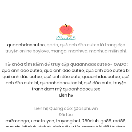
25/09/2024
Chapter 34
25/09/2024
Chapter 33
quaanhdaocuteo
, qadc, quả anh đào cuteo là trang đọc
25/09/2024
Chapter 32
truyện online boylove, manga, manhwa, manhua miễn phí.
Từ khóa tìm kiếm để truy cập quaanhdaocuteo- QADC:
25/09/2024
Chapter 31
qua anh dao cuteo
,
qua anh đào cuteo
,
quả anh đào cuteo bl
,
quả anh đào cuteo
,
quả anh đào cute
,
quaanhdaocuteo
,
quả
anh đào cute bl
,
quaanhdaocuteo bl
,
quả đào cute
,
truyện
25/09/2024
Chapter 30
tranh đam mỹ quaanhdaocuteo
Liên hệ
25/09/2024
Liên hệ Quảng cáo: @asphuwn
Chapter 29
Đối tác:
mi2manga
,
umetruyen
,
truyengihot
,
789club
,
go88
,
red88
,
sunwin
,
hitclub
,
debet
,
nhà cái uy tín
,
game bài đổi thưởng
,
25/09/2024
Chapter 28