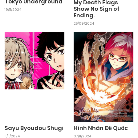
Tokyo Underground
My Death Flags
Show No Sign of
19/11/2024
25/09/2024
Ending.
Chapter 40
25/09/2024
25/09/2024
Chapter 39
25/09/2024
Chapter 38
25/09/2024
Chapter 37
25/09/2024
Chapter 36
25/09/2024
Chapter 35
Sayu Byoudou Shugi
Hình Nhân Đế Quốc
11/11/2024
07/11/2024