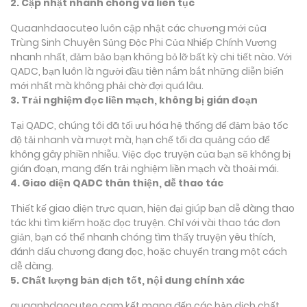
2. Cập nhật nhanh chóng và liên tục
Quaanhdaocuteo luôn cập nhật các chương mới của
Trùng Sinh Chuyên Sủng Độc Phi Của Nhiếp Chính Vương
nhanh nhất, đảm bảo bạn không bỏ lỡ bất kỳ chi tiết nào. Với
QADC, bạn luôn là người đầu tiên nắm bắt những diễn biến
mới nhất mà không phải chờ đợi quá lâu.
3. Trải nghiệm đọc liền mạch, không bị gián đoạn
Tại QADC, chúng tôi đã tối ưu hóa hệ thống để đảm bảo tốc
độ tải nhanh và mượt mà, hạn chế tối đa quảng cáo để
không gây phiền nhiễu. Việc đọc truyện của bạn sẽ không bị
gián đoạn, mang đến trải nghiệm liền mạch và thoải mái.
4. Giao diện QADC thân thiện, dễ thao tác
Thiết kế giao diện trực quan, hiện đại giúp bạn dễ dàng thao
tác khi tìm kiếm hoặc đọc truyện. Chỉ với vài thao tác đơn
giản, bạn có thể nhanh chóng tìm thấy truyện yêu thích,
đánh dấu chương đang đọc, hoặc chuyển trang một cách
dễ dàng.
5. Chất lượng bản dịch tốt, nội dung chính xác
quaanhdaocuteo cam kết mang đến các bản dịch chất