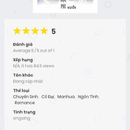
5
Đánh giá
Average
5
/
5
out of
1
Xếp hạng
N/A, it has 843 views
Tên khác
Đang cập nhật
Thể loại
Chuyển Sinh
,
Cổ Đại
,
Manhua
,
Ngôn Tình
,
Romance
Tình trạng
ongoing