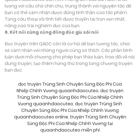
lượng với câu chữ chỉn chu, trung thành với nguyên tác để
bạn có thể cảm nhận được đúng tinh thần của tác phẩm.
Từng câu thoại và tình tiết được truyền tải trọn vẹn nhất,
nâng cao trải nghiệm đọc của bạn.
6. Kết nối cùng cộng đồng độc giả sôi nổi
Đọc truyện trên QADC còn là cơ hội để bạn tương tác, chia
sẻ cảm nhận với những người cùng sở thích. Các phần bình
luận dưới mỗi chương cho phép bạn thảo luận, trao đổi về nội
dung truyện, tạo thêm hứng thú trong từng chương truyện
bạn đọc.
đọc truyện Trùng Sinh Chuyên Sủng Độc Phi Của
Nhiếp Chính Vương quaanhdaocuteo
,
đọc truyện
Trùng Sinh Chuyên Sủng Độc Phi Của Nhiếp Chính
Vương quaanhdaocuteo
,
đọc truyện Trùng Sinh
Chuyên Sủng Độc Phi Của Nhiếp Chính Vương
quaanhdaocuteo online
,
truyện Trùng Sinh Chuyên
Sủng Độc Phi Của Nhiếp Chính Vương tại
quaanhdaocuteo miễn phí