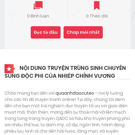
0 Bình luận
0 Theo dõi
Đọc từ đầu
Chap mới nhất
NỘI DUNG TRUYỆN TRÙNG SINH CHUYÊN
SỦNG ĐỘC PHI CỦA NHIẾP CHÍNH VƯƠNG
Chào mừng bạn đến với
quaanhdaocuteo
– nơi lý tưởng
cho các tín đồ truyện tranh online! Tại đây, chúng tôi đem
đến cho bạn một trải nghiệm đọc truyện tối ưu với giao diện
mượt mà, thân thiện, mang đến sự thoải mái và liền mạch
trong từng trang truyện.QADC sở hữu kho truyện phong phú
với nhiều thể loại, từ đam mỹ, cổ đại, ngôn tình, hành động,
phiêu lưu, kinh dị cho đến hài hước, lãng mạn, và xuyên