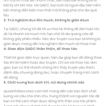
tìm trái tim thất lạc nhanh nhất, đảm bảo bạn không bỏ lỡ
bất kỳ chi tiết nào. Với QADC, bạn luôn là người đầu tiên nắm
bắt những diễn biến mới nhất mà không phải chờ đợi quá
lâu.
3. Trải nghiệm đọc liền mạch, không bị gián đoạn
Tại QADC, chúng tôi đã tối ưu hóa hệ thống để đảm bảo tốc
độ tải nhanh và mượt mà, hạn chế tối đa quảng cáo để
không gây phiền nhiễu. Việc đọc truyện của bạn sẽ không bị
gián đoạn, mang đến trải nghiệm liền mạch và thoải mái.
4. Giao diện QADC thân thiện, dễ thao tác
Thiết kế giao diện trực quan, hiện đại giúp bạn dễ dàng thao
tác khi tìm kiếm hoặc đọc truyện. Chỉ với vài thao tác đơn
giản, bạn có thể nhanh chóng tìm thấy truyện yêu thích,
đánh dấu chương đang đọc, hoặc chuyển trang một cách
dễ dàng.
5. Chất lượng bản dịch tốt, nội dung chính xác
quaanhdaocuteo cam kết mang đến các bản dịch chất
lượng với câu chữ chỉn chu, trung thành với nguyên tác để
bạn có thể cảm nhận được đúng tinh thần của tác phẩm.
Từng câu thoại và tình tiết được truyền tải trọn vẹn nhất,