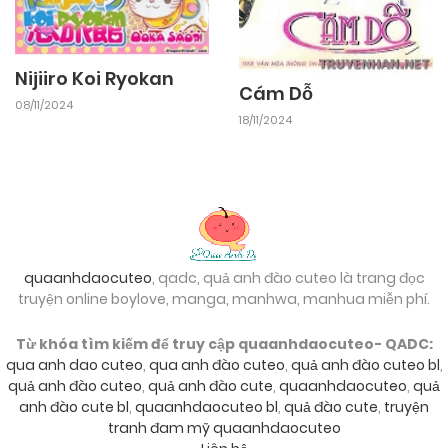
Nijiiro Koi Ryokan
Cám Dỗ
08/11/2024
18/11/2024
quaanhdaocuteo
, qadc, quả anh đào cuteo là trang đọc
truyện online boylove, manga, manhwa, manhua miễn phí.
Từ khóa tìm kiếm để truy cập quaanhdaocuteo- QADC:
qua anh dao cuteo
,
qua anh đào cuteo
,
quả anh đào cuteo bl
,
quả anh đào cuteo
,
quả anh đào cute
,
quaanhdaocuteo
,
quả
anh đào cute bl
,
quaanhdaocuteo bl
,
quả đào cute
,
truyện
tranh đam mỹ quaanhdaocuteo