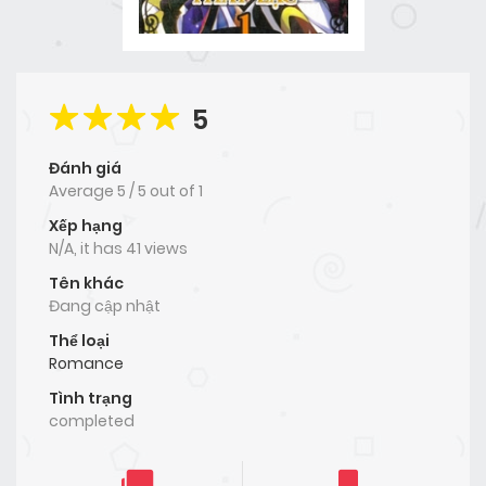
5
Đánh giá
Average
5
/
5
out of
1
Xếp hạng
N/A, it has 41 views
Tên khác
Đang cập nhật
Thể loại
Romance
Tình trạng
completed