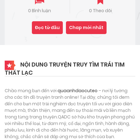
0 Bình luận
0 Theo dõi
Đọc từ đầu
Chap mới nhất
NỘI DUNG TRUYỆN TRUY TÌM TRÁI TIM
THẤT LẠC
Chào mừng bạn đến với
quaanhdaocuteo
– nơi lý tưởng
cho các tín đồ truyện tranh online! Tại đây, chúng tôi đem
đến cho bạn một trải nghiệm đọc truyện tối ưu với giao diện
mượt mà, thân thiện, mang đến sự thoải mái và liền mạch
trong từng trang truyện.QADC sở hữu kho truyện phong phú
với nhiều thể loại, từ đam mỹ, cổ đại, ngôn tình, hành động,
phiêu lưu, kinh dị cho đến hài hước, lãng mạn, và xuyên
không, chắc chắn sẽ đáp ứng mọi sở thích của bạn.