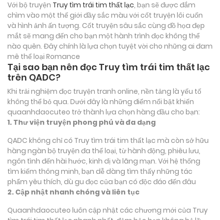
Với bộ truyện
Truy tìm trái tim thất lạc
, bạn sẽ được đắm
chìm vào một thế giới đầy sắc màu với cốt truyện lôi cuốn
và hình ảnh ấn tượng. Cốt truyện sâu sắc cùng đồ họa đẹp
mắt sẽ mang đến cho bạn một hành trình đọc không thể
nào quên. Đây chính là lựa chọn tuyệt vời cho những ai đam
mê thể loại
Romance
Tại sao bạn nên đọc Truy tìm trái tim thất lạc
trên QADC?
Khi trải nghiệm đọc truyện tranh online, nền tảng là yếu tố
không thể bỏ qua. Dưới đây là những điểm nổi bật khiến
quaanhdaocuteo trở thành lựa chọn hàng đầu cho bạn:
1. Thư viện truyện phong phú và đa dạng
QADC không chỉ có Truy tìm trái tim thất lạc mà còn sở hữu
hàng ngàn bộ truyện đa thể loại, từ hành động, phiêu lưu,
ngôn tình đến hài hước, kinh dị và lãng mạn. Với hệ thống
tìm kiếm thông minh, bạn dễ dàng tìm thấy những tác
phẩm yêu thích, dù gu đọc của bạn có độc đáo đến đâu
2. Cập nhật nhanh chóng và liên tục
Quaanhdaocuteo luôn cập nhật các chương mới của Truy