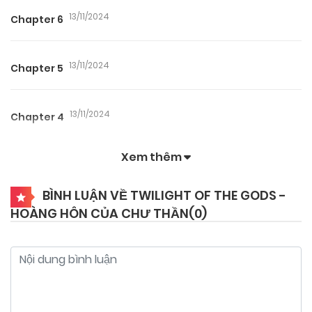
13/11/2024
Chapter 6
13/11/2024
Chapter 5
13/11/2024
Chapter 4
Xem thêm
13/11/2024
Chapter 3
BÌNH LUẬN VỀ TWILIGHT OF THE GODS -
HOÀNG HÔN CỦA CHƯ THẦN(
0
)
13/11/2024
Chapter 2
13/11/2024
Chapter 1