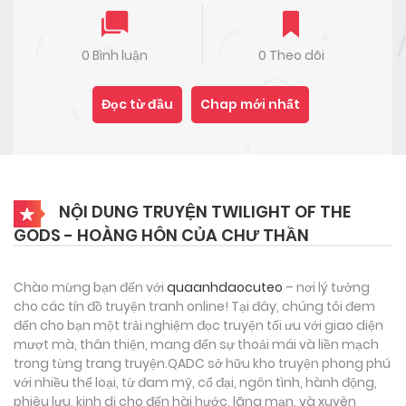
0 Bình luận
0 Theo dõi
Đọc từ đầu
Chap mới nhất
NỘI DUNG TRUYỆN TWILIGHT OF THE
GODS - HOÀNG HÔN CỦA CHƯ THẦN
Chào mừng bạn đến với
quaanhdaocuteo
– nơi lý tưởng
cho các tín đồ truyện tranh online! Tại đây, chúng tôi đem
đến cho bạn một trải nghiệm đọc truyện tối ưu với giao diện
mượt mà, thân thiện, mang đến sự thoải mái và liền mạch
trong từng trang truyện.QADC sở hữu kho truyện phong phú
với nhiều thể loại, từ đam mỹ, cổ đại, ngôn tình, hành động,
phiêu lưu, kinh dị cho đến hài hước, lãng mạn, và xuyên