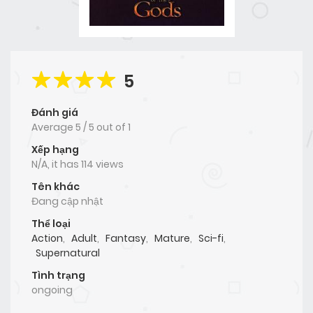
5
Đánh giá
Average
5
/
5
out of
1
Xếp hạng
N/A, it has 114 views
Tên khác
Đang cập nhật
Thể loại
Action
,
Adult
,
Fantasy
,
Mature
,
Sci-fi
,
Supernatural
Tình trạng
ongoing