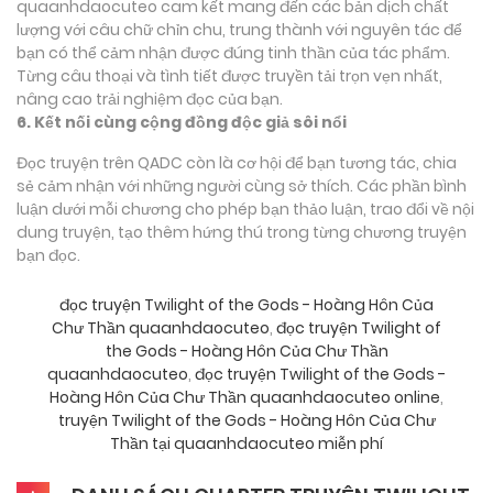
quaanhdaocuteo cam kết mang đến các bản dịch chất
lượng với câu chữ chỉn chu, trung thành với nguyên tác để
bạn có thể cảm nhận được đúng tinh thần của tác phẩm.
Từng câu thoại và tình tiết được truyền tải trọn vẹn nhất,
nâng cao trải nghiệm đọc của bạn.
6. Kết nối cùng cộng đồng độc giả sôi nổi
Đọc truyện trên QADC còn là cơ hội để bạn tương tác, chia
sẻ cảm nhận với những người cùng sở thích. Các phần bình
luận dưới mỗi chương cho phép bạn thảo luận, trao đổi về nội
dung truyện, tạo thêm hứng thú trong từng chương truyện
bạn đọc.
đọc truyện Twilight of the Gods - Hoàng Hôn Của
Chư Thần quaanhdaocuteo
,
đọc truyện Twilight of
the Gods - Hoàng Hôn Của Chư Thần
quaanhdaocuteo
,
đọc truyện Twilight of the Gods -
Hoàng Hôn Của Chư Thần quaanhdaocuteo online
,
truyện Twilight of the Gods - Hoàng Hôn Của Chư
Thần tại quaanhdaocuteo miễn phí