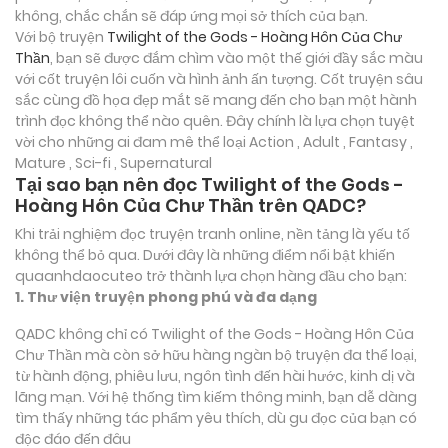
không, chắc chắn sẽ đáp ứng mọi sở thích của bạn.
Với bộ truyện
Twilight of the Gods - Hoàng Hôn Của Chư
Thần
, bạn sẽ được đắm chìm vào một thế giới đầy sắc màu
với cốt truyện lôi cuốn và hình ảnh ấn tượng. Cốt truyện sâu
sắc cùng đồ họa đẹp mắt sẽ mang đến cho bạn một hành
trình đọc không thể nào quên. Đây chính là lựa chọn tuyệt
vời cho những ai đam mê thể loại
Action , Adult , Fantasy ,
Mature , Sci-fi , Supernatural
Tại sao bạn nên đọc Twilight of the Gods -
Hoàng Hôn Của Chư Thần trên QADC?
Khi trải nghiệm đọc truyện tranh online, nền tảng là yếu tố
không thể bỏ qua. Dưới đây là những điểm nổi bật khiến
quaanhdaocuteo trở thành lựa chọn hàng đầu cho bạn:
1. Thư viện truyện phong phú và đa dạng
QADC không chỉ có Twilight of the Gods - Hoàng Hôn Của
Chư Thần mà còn sở hữu hàng ngàn bộ truyện đa thể loại,
từ hành động, phiêu lưu, ngôn tình đến hài hước, kinh dị và
lãng mạn. Với hệ thống tìm kiếm thông minh, bạn dễ dàng
tìm thấy những tác phẩm yêu thích, dù gu đọc của bạn có
độc đáo đến đâu