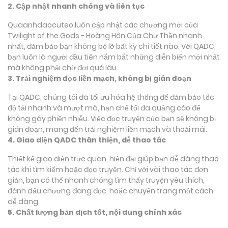
2. Cập nhật nhanh chóng và liên tục
Quaanhdaocuteo luôn cập nhật các chương mới của
Twilight of the Gods - Hoàng Hôn Của Chư Thần nhanh
nhất, đảm bảo bạn không bỏ lỡ bất kỳ chi tiết nào. Với QADC,
bạn luôn là người đầu tiên nắm bắt những diễn biến mới nhất
mà không phải chờ đợi quá lâu.
3. Trải nghiệm đọc liền mạch, không bị gián đoạn
Tại QADC, chúng tôi đã tối ưu hóa hệ thống để đảm bảo tốc
độ tải nhanh và mượt mà, hạn chế tối đa quảng cáo để
không gây phiền nhiễu. Việc đọc truyện của bạn sẽ không bị
gián đoạn, mang đến trải nghiệm liền mạch và thoải mái.
4. Giao diện QADC thân thiện, dễ thao tác
Thiết kế giao diện trực quan, hiện đại giúp bạn dễ dàng thao
tác khi tìm kiếm hoặc đọc truyện. Chỉ với vài thao tác đơn
giản, bạn có thể nhanh chóng tìm thấy truyện yêu thích,
đánh dấu chương đang đọc, hoặc chuyển trang một cách
dễ dàng.
5. Chất lượng bản dịch tốt, nội dung chính xác