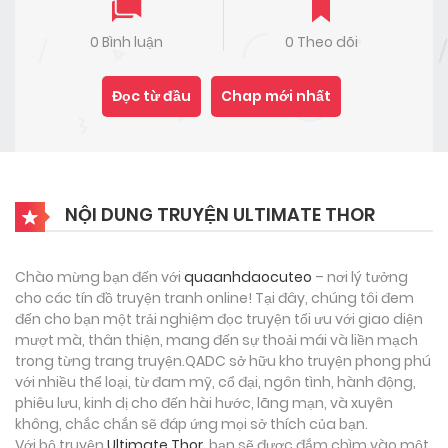
0 Bình luận
0 Theo dõi
Đọc từ đầu
Chap mới nhất
NỘI DUNG TRUYỆN ULTIMATE THOR
Chào mừng bạn đến với
quaanhdaocuteo
– nơi lý tưởng
cho các tín đồ truyện tranh online! Tại đây, chúng tôi đem
đến cho bạn một trải nghiệm đọc truyện tối ưu với giao diện
mượt mà, thân thiện, mang đến sự thoải mái và liền mạch
trong từng trang truyện.QADC sở hữu kho truyện phong phú
với nhiều thể loại, từ đam mỹ, cổ đại, ngôn tình, hành động,
phiêu lưu, kinh dị cho đến hài hước, lãng mạn, và xuyên
không, chắc chắn sẽ đáp ứng mọi sở thích của bạn.
Với bộ truyện
Ultimate Thor
, bạn sẽ được đắm chìm vào một