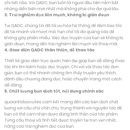
chi tiết nào. Với QADC, bạn luôn là người đầu tiên nắm bắt
những diễn biến mới nhất mà không phải chờ đợi quá lâu.
3. Trải nghiệm đọc liền mạch, không bị gián đoạn
Tại QADC, chúng tôi đã tối ưu hóa hệ thống để đảm bảo tốc
độ tải nhanh và mượt mà, hạn chế tối đa quảng cáo để
không gây phiền nhiễu. Việc đọc truyện của bạn sẽ không bị
gián đoạn, mang đến trải nghiệm liền mạch và thoải mái.
4. Giao diện QADC thân thiện, dễ thao tác
Thiết kế giao diện trực quan, hiện đại giúp bạn dễ dàng thao
tác khi tìm kiếm hoặc đọc truyện. Chỉ với vài thao tác đơn
giản, bạn có thể nhanh chóng tìm thấy truyện yêu thích,
đánh dấu chương đang đọc, hoặc chuyển trang một cách
dễ dàng.
5. Chất lượng bản dịch tốt, nội dung chính xác
quaanhdaocuteo cam kết mang đến các bản dịch chất
lượng với câu chữ chỉn chu, trung thành với nguyên tác để
bạn có thể cảm nhận được đúng tinh thần của tác phẩm.
Từng câu thoại và tình tiết được truyền tải trọn vẹn nhất,
nâng cao trải nghiệm đọc của bạn.