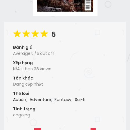
5
Đánh giá
Average
5
/
5
out of
1
Xếp hạng
N/A, it has 38 views
Tên khác
Đang cập nhật
Thể loại
Action
,
Adventure
,
Fantasy
,
Sci-fi
Tình trạng
ongoing