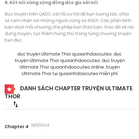
6. Kết nối cùng cộng đồng độc giả sôi nổi
Đọc truyện trên QADC còn là cơ hội để bạn tương tác, chia
sẻ cảm nhận với những người cùng sở thích. Các phần bình
luận dưới mỗi chương cho phép bạn thảo luận, trao đổi về nội
dung truyện, tạo thêm hứng thú trong từng chương truyện
bạn đọc.
đọc truyện Ultimate Thor quaanhdaocuteo
,
đọc
truyện Ultimate Thor quaanhdaocuteo
,
đọc truyện
Ultimate Thor quaanhdaocuteo online
,
truyện
Ultimate Thor tại quaanhdaocuteo miễn phí
DANH SÁCH CHAPTER TRUYỆN ULTIMATE
THOR
18/11/2024
Chapter 4