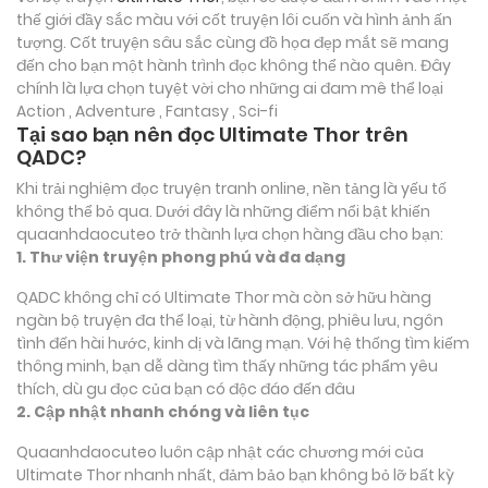
thế giới đầy sắc màu với cốt truyện lôi cuốn và hình ảnh ấn
tượng. Cốt truyện sâu sắc cùng đồ họa đẹp mắt sẽ mang
đến cho bạn một hành trình đọc không thể nào quên. Đây
chính là lựa chọn tuyệt vời cho những ai đam mê thể loại
Action , Adventure , Fantasy , Sci-fi
Tại sao bạn nên đọc Ultimate Thor trên
QADC?
Khi trải nghiệm đọc truyện tranh online, nền tảng là yếu tố
không thể bỏ qua. Dưới đây là những điểm nổi bật khiến
quaanhdaocuteo trở thành lựa chọn hàng đầu cho bạn:
1. Thư viện truyện phong phú và đa dạng
QADC không chỉ có Ultimate Thor mà còn sở hữu hàng
ngàn bộ truyện đa thể loại, từ hành động, phiêu lưu, ngôn
tình đến hài hước, kinh dị và lãng mạn. Với hệ thống tìm kiếm
thông minh, bạn dễ dàng tìm thấy những tác phẩm yêu
thích, dù gu đọc của bạn có độc đáo đến đâu
2. Cập nhật nhanh chóng và liên tục
Quaanhdaocuteo luôn cập nhật các chương mới của
Ultimate Thor nhanh nhất, đảm bảo bạn không bỏ lỡ bất kỳ