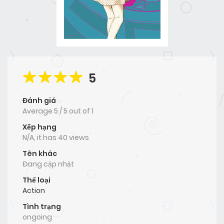
5
Đánh giá
Average
5
/
5
out of
1
Xếp hạng
N/A, it has 40 views
Tên khác
Đang cập nhật
Thể loại
Action
Tình trạng
ongoing