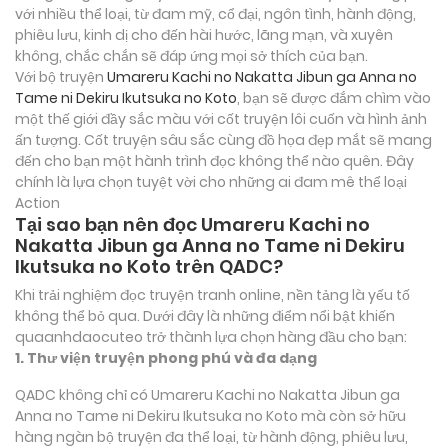
với nhiều thể loại, từ đam mỹ, cổ đại, ngôn tình, hành động,
phiêu lưu, kinh dị cho đến hài hước, lãng mạn, và xuyên
không, chắc chắn sẽ đáp ứng mọi sở thích của bạn.
Với bộ truyện
Umareru Kachi no Nakatta Jibun ga Anna no
Tame ni Dekiru Ikutsuka no Koto
, bạn sẽ được đắm chìm vào
một thế giới đầy sắc màu với cốt truyện lôi cuốn và hình ảnh
ấn tượng. Cốt truyện sâu sắc cùng đồ họa đẹp mắt sẽ mang
đến cho bạn một hành trình đọc không thể nào quên. Đây
chính là lựa chọn tuyệt vời cho những ai đam mê thể loại
Action
Tại sao bạn nên đọc Umareru Kachi no
Nakatta Jibun ga Anna no Tame ni Dekiru
Ikutsuka no Koto trên QADC?
Khi trải nghiệm đọc truyện tranh online, nền tảng là yếu tố
không thể bỏ qua. Dưới đây là những điểm nổi bật khiến
quaanhdaocuteo trở thành lựa chọn hàng đầu cho bạn:
1. Thư viện truyện phong phú và đa dạng
QADC không chỉ có Umareru Kachi no Nakatta Jibun ga
Anna no Tame ni Dekiru Ikutsuka no Koto mà còn sở hữu
hàng ngàn bộ truyện đa thể loại, từ hành động, phiêu lưu,