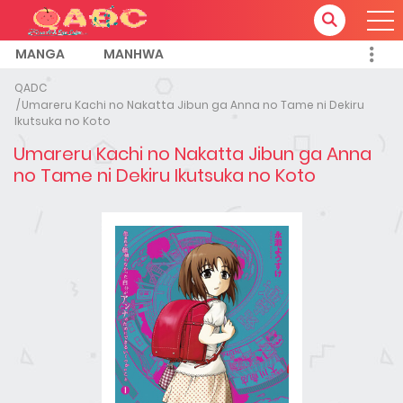
MANGA
MANHWA
QADC
Umareru Kachi no Nakatta Jibun ga Anna no Tame ni Dekiru
Ikutsuka no Koto
Umareru Kachi no Nakatta Jibun ga Anna
no Tame ni Dekiru Ikutsuka no Koto