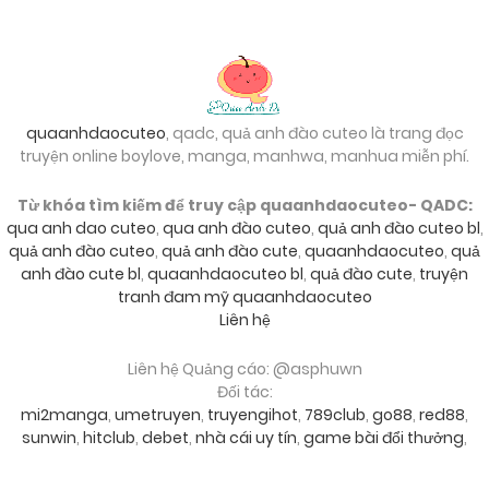
quaanhdaocuteo
, qadc, quả anh đào cuteo là trang đọc
truyện online boylove, manga, manhwa, manhua miễn phí.
Từ khóa tìm kiếm để truy cập quaanhdaocuteo- QADC:
qua anh dao cuteo
,
qua anh đào cuteo
,
quả anh đào cuteo bl
,
quả anh đào cuteo
,
quả anh đào cute
,
quaanhdaocuteo
,
quả
anh đào cute bl
,
quaanhdaocuteo bl
,
quả đào cute
,
truyện
tranh đam mỹ quaanhdaocuteo
Liên hệ
Liên hệ Quảng cáo: @asphuwn
Đối tác:
mi2manga
,
umetruyen
,
truyengihot
,
789club
,
go88
,
red88
,
sunwin
,
hitclub
,
debet
,
nhà cái uy tín
,
game bài đổi thưởng
,
go88
,
sky88
,