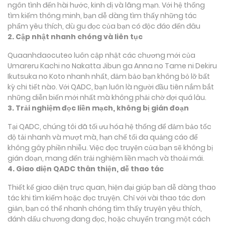
ngôn tình đến hài hước, kinh dị và lãng mạn. Với hệ thống
tìm kiếm thông minh, bạn dễ dàng tìm thấy những tác
phẩm yêu thích, dù gu đọc của bạn có độc đáo đến đâu
2. Cập nhật nhanh chóng và liên tục
Quaanhdaocuteo luôn cập nhật các chương mới của
Umareru Kachi no Nakatta Jibun ga Anna no Tame ni Dekiru
Ikutsuka no Koto nhanh nhất, đảm bảo bạn không bỏ lỡ bất
kỳ chi tiết nào. Với QADC, bạn luôn là người đầu tiên nắm bắt
những diễn biến mới nhất mà không phải chờ đợi quá lâu.
3. Trải nghiệm đọc liền mạch, không bị gián đoạn
Tại QADC, chúng tôi đã tối ưu hóa hệ thống để đảm bảo tốc
độ tải nhanh và mượt mà, hạn chế tối đa quảng cáo để
không gây phiền nhiễu. Việc đọc truyện của bạn sẽ không bị
gián đoạn, mang đến trải nghiệm liền mạch và thoải mái.
4. Giao diện QADC thân thiện, dễ thao tác
Thiết kế giao diện trực quan, hiện đại giúp bạn dễ dàng thao
tác khi tìm kiếm hoặc đọc truyện. Chỉ với vài thao tác đơn
giản, bạn có thể nhanh chóng tìm thấy truyện yêu thích,
đánh dấu chương đang đọc, hoặc chuyển trang một cách