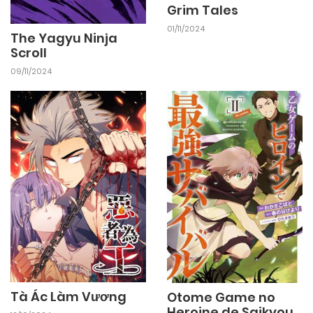
Grim Tales
01/11/2024
The Yagyu Ninja
Scroll
09/11/2024
Tà Ác Làm Vương
Otome Game no
Heroine de Saikyou