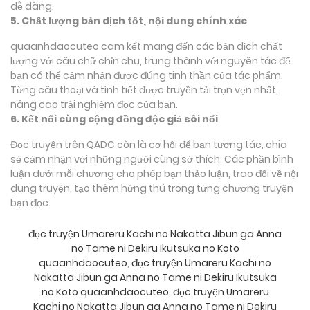
dễ dàng.
5. Chất lượng bản dịch tốt, nội dung chính xác
quaanhdaocuteo cam kết mang đến các bản dịch chất
lượng với câu chữ chỉn chu, trung thành với nguyên tác để
bạn có thể cảm nhận được đúng tinh thần của tác phẩm.
Từng câu thoại và tình tiết được truyền tải trọn vẹn nhất,
nâng cao trải nghiệm đọc của bạn.
6. Kết nối cùng cộng đồng độc giả sôi nổi
Đọc truyện trên QADC còn là cơ hội để bạn tương tác, chia
sẻ cảm nhận với những người cùng sở thích. Các phần bình
luận dưới mỗi chương cho phép bạn thảo luận, trao đổi về nội
dung truyện, tạo thêm hứng thú trong từng chương truyện
bạn đọc.
đọc truyện Umareru Kachi no Nakatta Jibun ga Anna
no Tame ni Dekiru Ikutsuka no Koto
quaanhdaocuteo
,
đọc truyện Umareru Kachi no
Nakatta Jibun ga Anna no Tame ni Dekiru Ikutsuka
no Koto quaanhdaocuteo
,
đọc truyện Umareru
Kachi no Nakatta Jibun ga Anna no Tame ni Dekiru