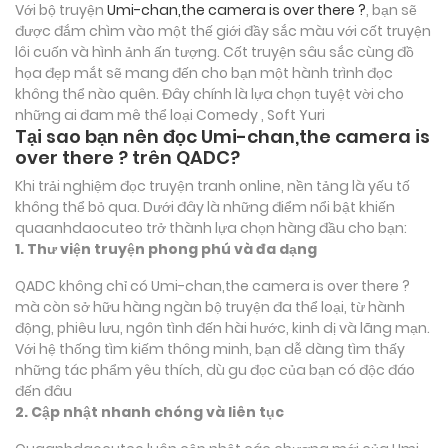
Với bộ truyện
Umi-chan,the camera is over there ?
, bạn sẽ
được đắm chìm vào một thế giới đầy sắc màu với cốt truyện
lôi cuốn và hình ảnh ấn tượng. Cốt truyện sâu sắc cùng đồ
họa đẹp mắt sẽ mang đến cho bạn một hành trình đọc
không thể nào quên. Đây chính là lựa chọn tuyệt vời cho
những ai đam mê thể loại
Comedy , Soft Yuri
Tại sao bạn nên đọc Umi-chan,the camera is
over there ? trên QADC?
Khi trải nghiệm đọc truyện tranh online, nền tảng là yếu tố
không thể bỏ qua. Dưới đây là những điểm nổi bật khiến
quaanhdaocuteo trở thành lựa chọn hàng đầu cho bạn:
1. Thư viện truyện phong phú và đa dạng
QADC không chỉ có Umi-chan,the camera is over there ?
mà còn sở hữu hàng ngàn bộ truyện đa thể loại, từ hành
động, phiêu lưu, ngôn tình đến hài hước, kinh dị và lãng mạn.
Với hệ thống tìm kiếm thông minh, bạn dễ dàng tìm thấy
những tác phẩm yêu thích, dù gu đọc của bạn có độc đáo
đến đâu
2. Cập nhật nhanh chóng và liên tục