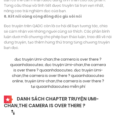
Từng câu thoại và tình tiết được truyền tải trọn vẹn nhất,
nâng cao trải nghiệm đọc của bạn.
6. Kết nối cùng cộng đồng độc giả sôi nổi
Đọc truyện trên QADC còn là cơ hội để bạn tương tác, chia
sẻ cảm nhận với những người cùng sở thích. Các phần bình
luận dưới mỗi chương cho phép bạn thảo luận, trao đổi về nội
dung truyện, tạo thêm hứng thú trong từng chương truyện
bạn đọc.
đọc truyện Umi-chan,the camera is over there ?
quaanhdaocuteo
,
đọc truyện Umi-chan,the camera
is over there ? quaanhdaocuteo
,
đọc truyện Umi-
chan,the camera is over there ? quaanhdaocuteo
online
,
truyện Umi-chan,the camera is over there ?
tại quaanhdaocuteo miễn phí
DANH SÁCH CHAPTER TRUYỆN UMI-
CHAN,THE CAMERA IS OVER THERE ?