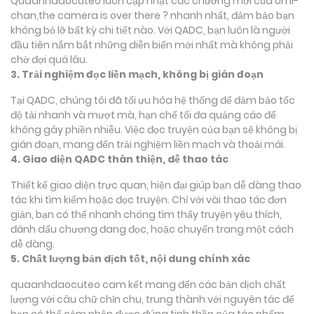
Quaanhdaocuteo luôn cập nhật các chương mới của Umi-
chan,the camera is over there ? nhanh nhất, đảm bảo bạn
không bỏ lỡ bất kỳ chi tiết nào. Với QADC, bạn luôn là người
đầu tiên nắm bắt những diễn biến mới nhất mà không phải
chờ đợi quá lâu.
3. Trải nghiệm đọc liền mạch, không bị gián đoạn
Tại QADC, chúng tôi đã tối ưu hóa hệ thống để đảm bảo tốc
độ tải nhanh và mượt mà, hạn chế tối đa quảng cáo để
không gây phiền nhiễu. Việc đọc truyện của bạn sẽ không bị
gián đoạn, mang đến trải nghiệm liền mạch và thoải mái.
4. Giao diện QADC thân thiện, dễ thao tác
Thiết kế giao diện trực quan, hiện đại giúp bạn dễ dàng thao
tác khi tìm kiếm hoặc đọc truyện. Chỉ với vài thao tác đơn
giản, bạn có thể nhanh chóng tìm thấy truyện yêu thích,
đánh dấu chương đang đọc, hoặc chuyển trang một cách
dễ dàng.
5. Chất lượng bản dịch tốt, nội dung chính xác
quaanhdaocuteo cam kết mang đến các bản dịch chất
lượng với câu chữ chỉn chu, trung thành với nguyên tác để
bạn có thể cảm nhận được đúng tinh thần của tác phẩm.