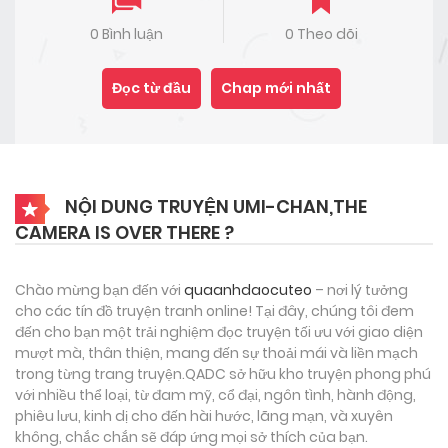
0 Bình luận
0 Theo dõi
Đọc từ đầu
Chap mới nhất
NỘI DUNG TRUYỆN UMI-CHAN,THE
CAMERA IS OVER THERE ?
Chào mừng bạn đến với
quaanhdaocuteo
– nơi lý tưởng
cho các tín đồ truyện tranh online! Tại đây, chúng tôi đem
đến cho bạn một trải nghiệm đọc truyện tối ưu với giao diện
mượt mà, thân thiện, mang đến sự thoải mái và liền mạch
trong từng trang truyện.QADC sở hữu kho truyện phong phú
với nhiều thể loại, từ đam mỹ, cổ đại, ngôn tình, hành động,
phiêu lưu, kinh dị cho đến hài hước, lãng mạn, và xuyên
không, chắc chắn sẽ đáp ứng mọi sở thích của bạn.