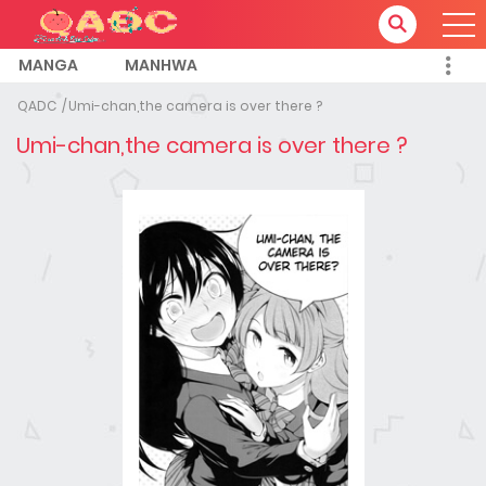
MANGA
MANHWA
QADC
Umi-chan,the camera is over there ?
Umi-chan,the camera is over there ?