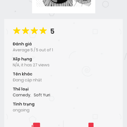
5
Đánh giá
Average
5
/
5
out of
1
Xếp hạng
N/A, it has 27 views
Tên khác
Đang cập nhật
Thể loại
Comedy
,
Soft Yuri
Tình trạng
ongoing