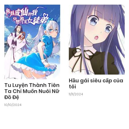
03/11/2024
Chapter 12
03/11/2024
Chapter 11
03/11/2024
Chapter 10
03/11/2024
Chapter 9
Hầu gái siêu cấp của
Tu Luyện Thành Tiên
tôi
03/11/2024
Ta Chỉ Muốn Nuôi Nữ
Chapter 8
11/11/2024
Đồ Đệ
10/10/2024
03/11/2024
Chapter 7