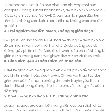
Quaanhdaocuteo luôn cập nhật các chương mới của
Vampire &amp; Hunter nhanh nhất, đảm bảo bạn không bỏ
lỡ bất kỳ chi tiết nào. Với QADC, bạn luôn là người đầu tiên
nắm bắt những diễn biến mới nhất mà không phải chờ đợi
quá lâu.
3. Trải nghiệm đọc liền mạch, không bị gián đoạn
Tại QADC, chúng tôi đã tối ưu hóa hệ thống để đảm bảo tốc
độ tải nhanh và mượt mà, hạn chế tối đa quảng cáo để
không gây phiền nhiễu. Việc đọc truyện của bạn sẽ không bị
gián đoạn, mang đến trải nghiệm liền mạch và thoải mái.
4. Giao diện QADC thân thiện, dễ thao tác
Thiết kế giao diện trực quan, hiện đại giúp bạn dễ dàng thao
tác khi tìm kiếm hoặc đọc truyện. Chỉ với vài thao tác đơn
giản, bạn có thể nhanh chóng tìm thấy truyện yêu thích,
đánh dấu chương đang đọc, hoặc chuyển trang một cách
dễ dàng.
5. Chất lượng bản dịch tốt, nội dung chính xác
quaanhdaocuteo cam kết mang đến các bản dịch chất
lượng với câu chữ chỉn chu, trung thành với nguyên tác để