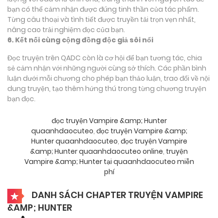
bạn có thể cảm nhận được đúng tinh thần của tác phẩm.
Từng câu thoại và tình tiết được truyền tải trọn vẹn nhất,
nâng cao trải nghiệm đọc của bạn.
6. Kết nối cùng cộng đồng độc giả sôi nổi
Đọc truyện trên QADC còn là cơ hội để bạn tương tác, chia
sẻ cảm nhận với những người cùng sở thích. Các phần bình
luận dưới mỗi chương cho phép bạn thảo luận, trao đổi về nội
dung truyện, tạo thêm hứng thú trong từng chương truyện
bạn đọc.
đọc truyện Vampire &amp; Hunter
quaanhdaocuteo
,
đọc truyện Vampire &amp;
Hunter quaanhdaocuteo
,
đọc truyện Vampire
&amp; Hunter quaanhdaocuteo online
,
truyện
Vampire &amp; Hunter tại quaanhdaocuteo miễn
phí
DANH SÁCH CHAPTER TRUYỆN VAMPIRE
&AMP; HUNTER