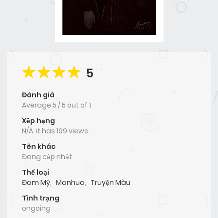
5
Đánh giá
Average
5
/
5
out of
1
Xếp hạng
N/A, it has 199 views
Tên khác
Đang cập nhật
Thể loại
Đam Mỹ
,
Manhua
,
Truyện Màu
Tình trạng
ongoing