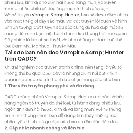
phiêu lưu, kinh dị cho đến hài hước, lãng mạn, và xuyên
không, chắc chắn sẽ đáp ứng mọi sở thích của bạn.
Với bộ truyện
Vampire &amp; Hunter
, bạn sẽ được đắm chìm
vào một thế giới đầy sắc màu với cốt truyện lôi cuốn và hình
ảnh ấn tượng. Cốt truyện sâu sắc cùng đồ họa đẹp mắt sẽ
mang đến cho bạn một hành trình đọc không thể nào quên.
Đây chính là lựa chọn tuyệt vời cho những ai đam mê thể
loại
Đam Mỹ , Manhua , Truyện Màu
Tại sao bạn nên đọc Vampire &amp; Hunter
trên QADC?
Khi trải nghiệm đọc truyện tranh online, nền tảng là yếu tố
không thể bỏ qua. Dưới đây là những điểm nổi bật khiến
quaanhdaocuteo trở thành lựa chọn hàng đầu cho bạn:
1. Thư viện truyện phong phú và đa dạng
QADC không chỉ có Vampire &amp; Hunter mà còn sở hữu
hàng ngàn bộ truyện đa thể loại, từ hành động, phiêu lưu,
ngôn tình đến hài hước, kinh dị và lãng mạn. Với hệ thống
tìm kiếm thông minh, bạn dễ dàng tìm thấy những tác
phẩm yêu thích, dù gu đọc của bạn có độc đáo đến đâu
2. Cập nhật nhanh chóng và liên tục